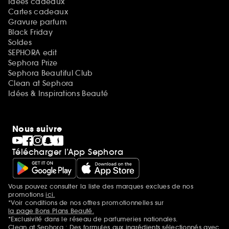
Idées cadeaux
Cartes cadeaux
Gravure parfum
Black Friday
Soldes
SEPHORA edit
Sephora Prize
Sephora Beautiful Club
Clean at Sephora
Idées & Inspirations Beauté
Nous suivre
Télécharger l’App Sephora
Vous pouvez consulter la liste des marques exclues de nos
Mentions additionnelles
promotions
ici.
*Voir conditions de nos offres promotionnelles sur
la page Bons Plans Beauté.
*Exclusivité dans le réseau de parfumeries nationales.
Clean at Sephora : Des formules aux ingrédients sélectionnés avec