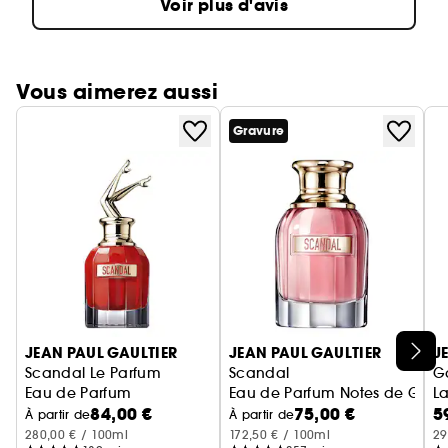
Voir plus d'avis
Vous aimerez aussi
Gravure
Ignorer le carrousel produits
JEAN PAUL GAULTIER
JEAN PAUL GAULTIER
J
Scandal Le Parfum
Scandal
Ga
Eau de Parfum
Eau de Parfum Notes de Garden
La
84,00 €
75,00 €
5
À partir de
À partir de
280,00 € / 100ml
172,50 € / 100ml
29