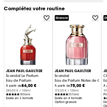
se demandaient où étaient passées les jambes…
Complétez votre routine
Eh bien les voici ! Jean Paul Gaultier sait faire
scandale en restant lui-même.
Gravure
O
Encore et toujours la boite de conserve la plus
culte du monde. Mais cette fois-ci, recouverte
d'un velours rose qui l'habille d'élégance.
Ignorer le carrousel produits
JEAN PAUL GAULTIER
JEAN PAUL GAULTIER
J
Scandal Le Parfum
Scandal
C
Eau de Parfum
Eau de Parfum Notes de Garden
Ea
84,00 €
75,00 €
À partir de
À partir de
À 
280,00 € / 100ml
172,50 € / 100ml
10
180
avis
357
avis
Pr
Existe en 3 formats
Existe en 4 formats
Option gravure
Ex
Op