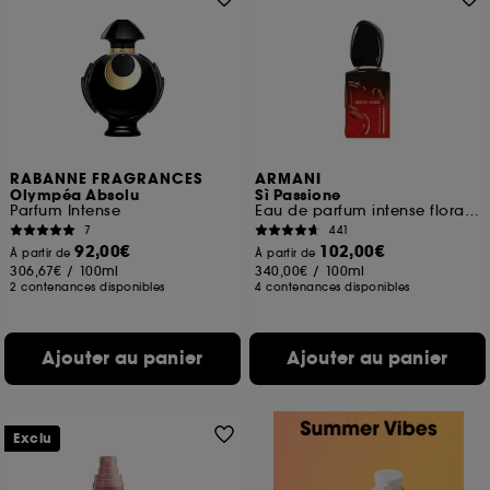
RABANNE FRAGRANCES
ARMANI
Olympéa Absolu
Sì Passione
Parfum Intense
Eau de parfum intense florale ambrée Rechargeable
7
441
92,00€
102,00€
À partir de
À partir de
306,67€
/
100ml
340,00€
/
100ml
2 contenances disponibles
4 contenances disponibles
Ajouter au panier
Ajouter au panier
Exclu