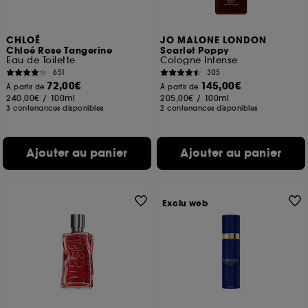
CHLOÉ
JO MALONE LONDON
Chloé Rose Tangerine
Scarlet Poppy
Eau de Toilette
Cologne Intense
651
305
72,00€
145,00€
À partir de
À partir de
240,00€
/
100ml
205,00€
/
100ml
3 contenances disponibles
2 contenances disponibles
Ajouter au panier
Ajouter au panier
Exclu web