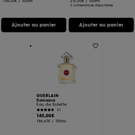
154,00€
/
100ml
210,00€
/
100ml
3 contenances disponibles
Ajouter au panier
Ajouter au panier
GUERLAIN
Samsara
Eau de Toilette
23
140,00€
186,67€
/
100ml