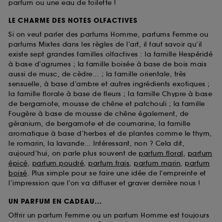
parfum ou une eau de toilette !
LE CHARME DES NOTES OLFACTIVES
Si on veut parler des parfums Homme, parfums Femme ou
parfums Mixtes dans les règles de l’art, il faut savoir qu’il
existe sept grandes familles olfactives : la famille Hespéridé
à base d’agrumes ; la famille boisée à base de bois mais
aussi de musc, de cèdre... ; la famille orientale, très
sensuelle, à base d’ambre et autres ingrédients exotiques ;
la famille florale à base de fleurs ; la famille Chypre à base
de bergamote, mousse de chêne et patchouli ; la famille
Fougère à base de mousse de chêne également, de
géranium, de bergamote et de coumarine, la famille
aromatique à base d’herbes et de plantes comme le thym,
le romarin, la lavande... Intéressant, non ? Cela dit,
aujourd’hui, on parle plus souvent de
parfum floral
,
parfum
épicé
,
parfum poudré
,
parfum frais
,
parfum marin
,
parfum
boisé
. Plus simple pour se faire une idée de l’empreinte et
l’impression que l’on va diffuser et graver derrière nous !
UN PARFUM EN CADEAU...
Offrir un parfum Femme ou un parfum Homme est toujours