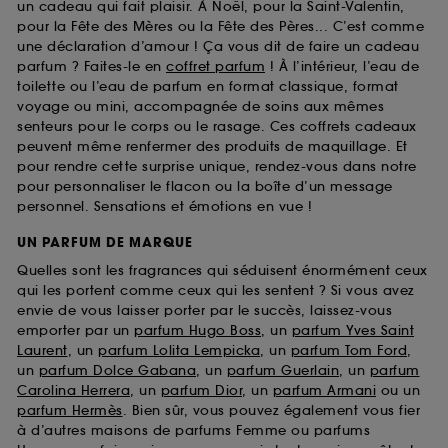
un cadeau qui fait plaisir. À Noël, pour la Saint-Valentin,
pour la Fête des Mères ou la Fête des Pères... C’est comme
une déclaration d’amour ! Ça vous dit de faire un cadeau
parfum ? Faites-le en
coffret parfum
! À l’intérieur, l’eau de
toilette ou l’eau de parfum en format classique, format
voyage ou mini, accompagnée de soins aux mêmes
senteurs pour le corps ou le rasage. Ces coffrets cadeaux
peuvent même renfermer des produits de maquillage. Et
pour rendre cette surprise unique, rendez-vous dans notre
pour personnaliser le flacon ou la boîte d’un message
personnel. Sensations et émotions en vue !
UN PARFUM DE MARQUE
Quelles sont les fragrances qui séduisent énormément ceux
qui les portent comme ceux qui les sentent ? Si vous avez
envie de vous laisser porter par le succès, laissez-vous
emporter par un
parfum Hugo Boss
, un
parfum Yves Saint
Laurent
, un
parfum Lolita Lempicka
, un
parfum Tom Ford
,
un
parfum Dolce Gabana
, un
parfum Guerlain
, un
parfum
Carolina Herrera
, un
parfum Dior
, un
parfum Armani
ou un
parfum Hermès
. Bien sûr, vous pouvez également vous fier
à d’autres maisons de parfums Femme ou parfums