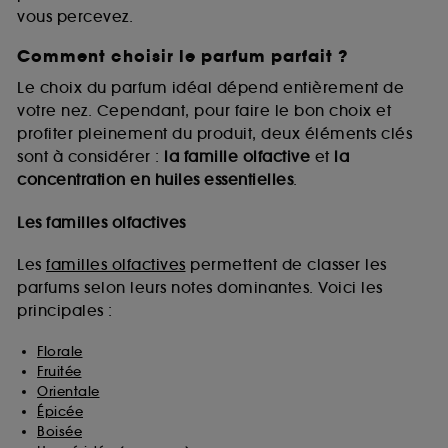
vous percevez.
Comment choisir le parfum parfait ?
A l'exception des cookies techniques, le dépôt et la
lecture de ces traceurs requiert votre accord. Vous
Le choix du parfum idéal dépend entièrement de
pouvez personnaliser vos choix concernant le dépôt
votre nez. Cependant, pour faire le bon choix et
de ces cookies grâce au bouton "personnaliser mes
profiter pleinement du produit, deux éléments clés
choix" ci-dessous ou décider de "tout accepter".
sont à considérer :
la famille olfactive
et
la
Sephora pourra associer les informations de
concentration en huiles essentielles
.
navigation collectées par ces Cookies, pour les
finalités acceptées, avec les données personnelles
collectées ou générées lors de votre activité en ligne
Les familles olfactives
ou en magasin. Pour refuser tous les cookies, cliques
sur "continuer sans accepter". Voous pouvez à tout
Les
familles olfactives
permettent de classer les
moment choisir de retirer votrte consentement. Si vous
parfums selon leurs notes dominantes. Voici les
souhaitez obtenir plus d'information sur les cookies
principales :
utilisés,
cliquez
ici
.
Florale
Fruitée
Orientale
Épicée
Boisée