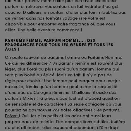
fait, vous pourrez même aller plus loin avec les coffrets
parfum et retrouver vos senteurs en lait hydratant ou gel
douche. D’ailleurs, en parlant d’aller plus loin, n’oubliez pas
de vérifier dans nos
formats voyage
si le vôtre est
disponible pour emporter votre fragrance où que vous
alliez. Une belle aventure commence !
PARFUMS FEMME, PARFUM HOMME... : DES
FRAGRANCES POUR TOUS LES GENRES ET TOUS LES
ÂGES !
On parle souvent de
parfums Femme
ou
Parfums Homme
.
Ce qui les différencie ? Un parfum Femme est souvent plus
léger, plus floral ou plus sucré qu’un parfum Homme qui
sera plus boisé ou épicé. Mais en fait, il n’y a pas de
règle pour choisir ! Une femme peut craquer pour une jus
masculin, tandis qu’un homme peut aimer la sensualité
d’une eau de Cologne féminine. D’ailleurs, il existe des
parfums Mixtes
: la preuve que tout est d’abord question
de sensibilité et de caractère ! La seule catégorie où vous
pourriez ne pas trouver vos
notes olfactives
: les
parfums
Enfant
! Oui, les plus petits et les ados ont aussi leurs
propres eaux de toilette. Des compositions subtiles, fruitées
ou plus affirmées, elles risqueront cependant d’être trop