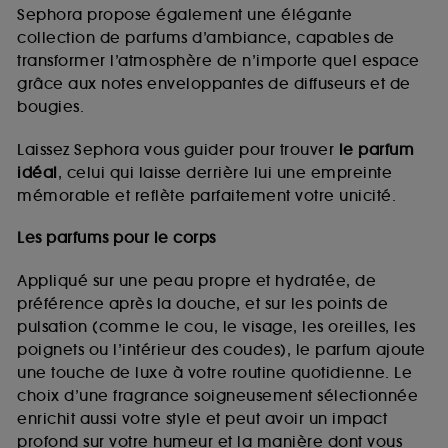
de vous plaire via des publicités, y compris sur des
Sephora propose également une élégante
sites tiers et sur les réseaux sociaux, sur la base
collection de parfums d’ambiance, capables de
des pages que vous avez consultées, de votre
transformer l’atmosphère de n’importe quel espace
navigation, et de l'historique de vos interactions.
grâce aux notes enveloppantes de diffuseurs et de
Cookies de mesure d’audience :
ils nous
bougies.
permettent de réaliser des statistiques de
fréquentation et de navigation sur notre site afin
Laissez Sephora vous guider pour trouver
le parfum
d’en améliorer la performance.
idéal
, celui qui laisse derrière lui une empreinte
Cookies de sécurisation des paiements en ligne :
mémorable et reflète parfaitement votre unicité.
ils nous permettent de lutter notamment contre les
fraudes aux moyens de paiement et les
Les parfums pour le corps
usurpations d’identité.
Appliqué sur une peau propre et hydratée, de
Cookies fonctionnels :
il s’agit de cookies
préférence après la douche, et sur les points de
permettant l’affichage et/ou la fourniture de
pulsation (comme le cou, le visage, les oreilles, les
certaines fonctionnalités du site, tel que les
cookies d’authentification qui sont utilisés afin de
poignets ou l’intérieur des coudes), le parfum ajoute
vous faire bénéficier de l’authentification
une touche de luxe à votre routine quotidienne. Le
prolongée vous permettant d’accéder à votre
choix d’une fragrance soigneusement sélectionnée
compte lors de votre prochaine visite sur le site
enrichit aussi votre style et peut avoir un impact
sans saisir à nouveau votre identifiant et mot de
profond sur votre humeur et la manière dont vous
passe.