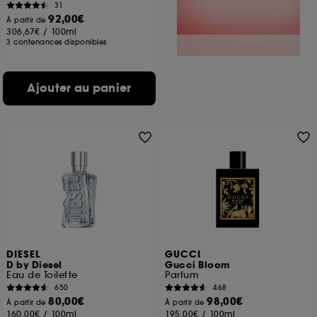
31
92,00€
À partir de
306,67€
/
100ml
3 contenances disponibles
Ajouter au panier
DIESEL
GUCCI
D by Diesel
Gucci Bloom
Eau de Toilette
Parfum
650
468
80,00€
98,00€
À partir de
À partir de
160,00€
/
100ml
195,00€
/
100ml