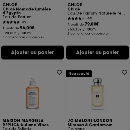
CHLOÉ
CHLOÉ
Chloé Nomade Lumière
Chloé
d'Egypte
Eau De Parfum Naturelle rechargeable
Eau de Parfum
441
89
79,00€
À partir de
96,00€
À partir de
263,33€
/
100ml
320,00€
/
100ml
2 contenances disponibles
3 contenances disponibles
Ajouter au panier
Ajouter au panier
Nouveauté
MAISON MARGIELA
JO MALONE LONDON
REPLICA Autumn Vibes
Mimosa & Cardamom
Eau de Toilette
Cologne