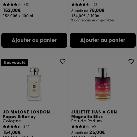
712
121
152,00€
78,00€
À partir de
152,00€
/
100ml
154,00€
/
100ml
2 contenances disponibles
Ajouter au panier
Ajouter au panier
Nouveauté
JO MALONE LONDON
JULIETTE HAS A GUN
Poppy & Barley
Magnolia Bliss
Cologne
Eau de Parfum
247
65
154,00€
25,00€
À partir de