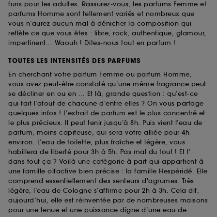
funs pour les adultes. Rassurez-vous, les parfums Femme et
parfums Homme sont tellement variés et nombreux que
vous n’aurez aucun mal à dénicher la composition qui
reflète ce que vous êtes : libre, rock, authentique, glamour,
impertinent... Waouh ! Dites-nous tout en parfum !
TOUTES LES INTENSITÉS DES PARFUMS
En cherchant votre parfum Femme ou parfum Homme,
vous avez peut-être constaté qu’une même fragrance peut
se décliner en ou en ... Et là, grande question : qu’est-ce
qui fait l’atout de chacune d’entre elles ? On vous partage
quelques infos ! L’extrait de parfum est le plus concentré et
le plus précieux. Il peut tenir jusqu’à 8h. Puis vient l’eau de
parfum, moins capiteuse, qui sera votre alliée pour 4h
environ. L’eau de toilette, plus fraîche et légère, vous
habillera de liberté pour 3h à 5h. Pas mal du tout ! Et l’
dans tout ça ? Voilà une catégorie à part qui appartient à
une famille olfactive bien précise : la famille Hespéridé. Elle
comprend essentiellement des senteurs d'agrumes. Très
légère, l’eau de Cologne s’affirme pour 2h à 3h. Cela dit,
aujourd’hui, elle est réinventée par de nombreuses maisons
pour une tenue et une puissance digne d’une eau de