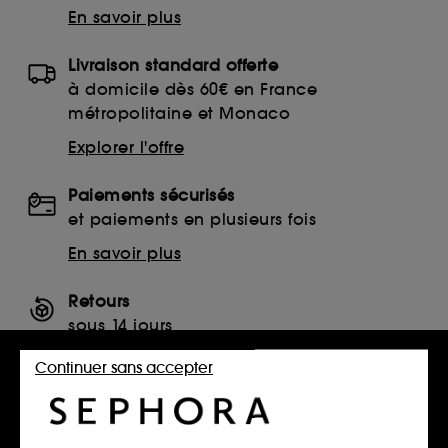
En savoir plus
Livraison standard offerte
à domicile dès 60€ en France
métropolitaine et Monaco
Explorer l'offre
Paiements sécurisés
et paiements en plusieurs fois
En savoir plus
Retours
sous 14 jours
Retourner mon article
Continuer sans accepter
SERVICES, CONTACT ET CONDITIONS DES OFFRES