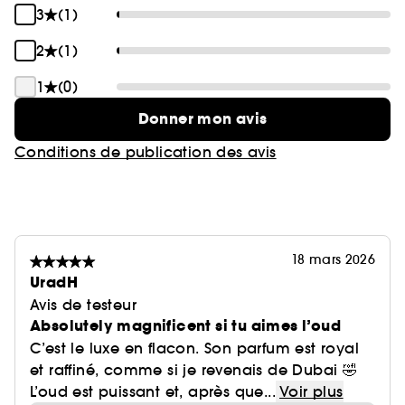
3
(1)
2
(1)
1
(0)
Donner mon avis
Conditions de publication des avis
18 mars 2026
UradH
Avis de testeur
Absolutely magnificent si tu aimes l’oud
C’est le luxe en flacon. Son parfum est royal
et raffiné, comme si je revenais de Dubai 🤣
L’oud est puissant et, après que...
Voir plus