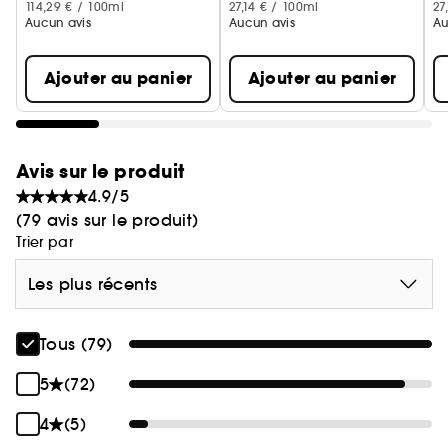
114,29 € / 100ml
27,14 € / 100ml
27
Aucun avis
Aucun avis
Au
Ajouter au panier
Ajouter au panier
Avis sur le produit
4.9/5
(79 avis sur le produit)
Trier par
Les plus récents
Tous (79)
5
(72)
4
(5)