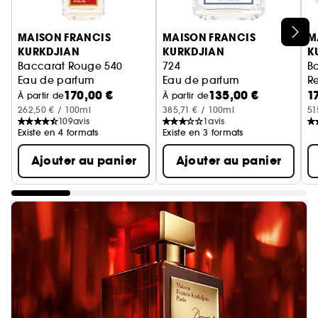
Ignorer le carrousel produits
MAISON FRANCIS
MAISON FRANCIS
M
KURKDJIAN
KURKDJIAN
K
Baccarat Rouge 540
724
B
Eau de parfum
Eau de parfum
R
170,00 €
135,00 €
1
À partir de
À partir de
262,50 € / 100ml
385,71 € / 100ml
51
109
avis
1
avis
Existe en 4 formats
Existe en 3 formats
Ajouter au panier
Ajouter au panier