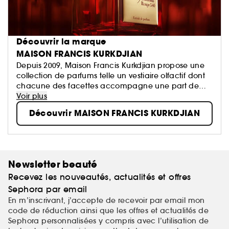
Découvrir la marque
MAISON FRANCIS KURKDJIAN
Depuis 2009, Maison Francis Kurkdjian propose une
collection de parfums telle un vestiaire olfactif dont
chacune des facettes accompagne une part de
nous-mêmes.
Voir plus
Parfumeur contemporain parmi les plus célébrés,
Découvrir MAISON FRANCIS KURKDJIAN
Francis Kurkdjian a imaginé un territoire d'expression
d'un perfectionnisme sensuel et délicat.
Newsletter beauté
Recevez les nouveautés, actualités et offres
Sephora par email
En m’inscrivant, j’accepte de recevoir par email mon
code de réduction ainsi que les offres et actualités de
Sephora personnalisées y compris avec l’utilisation de