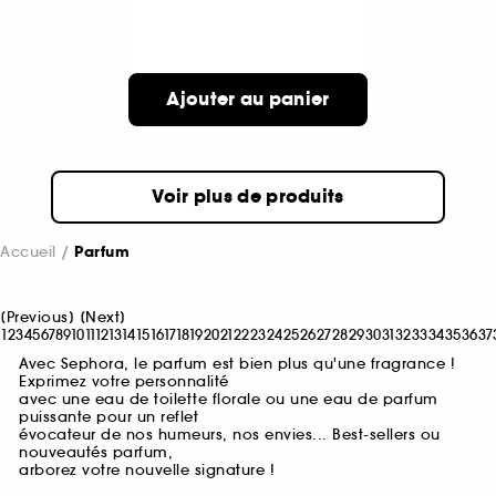
Ajouter au panier
Voir plus de produits
Accueil
Parfum
[
Previous
]
[
Next
]
1
2
3
4
5
6
7
8
9
10
11
12
13
14
15
16
17
18
19
20
21
22
23
24
25
26
27
28
29
30
31
32
33
34
35
36
37
Avec Sephora, le parfum est bien plus qu'une fragrance !
Exprimez votre personnalité
avec une eau de toilette florale ou une eau de parfum
puissante pour un reflet
évocateur de nos humeurs, nos envies... Best-sellers ou
nouveautés parfum,
arborez votre nouvelle signature !