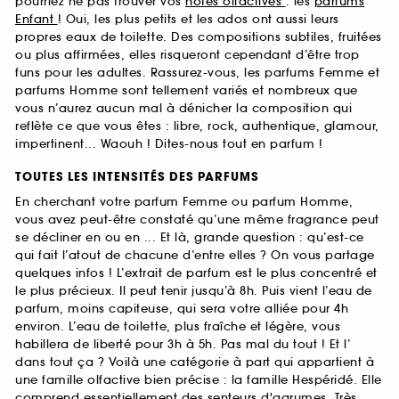
pourriez ne pas trouver vos
notes olfactives
: les
parfums
Enfant
! Oui, les plus petits et les ados ont aussi leurs
propres eaux de toilette. Des compositions subtiles, fruitées
ou plus affirmées, elles risqueront cependant d’être trop
funs pour les adultes. Rassurez-vous, les parfums Femme et
parfums Homme sont tellement variés et nombreux que
vous n’aurez aucun mal à dénicher la composition qui
reflète ce que vous êtes : libre, rock, authentique, glamour,
impertinent... Waouh ! Dites-nous tout en parfum !
TOUTES LES INTENSITÉS DES PARFUMS
En cherchant votre parfum Femme ou parfum Homme,
vous avez peut-être constaté qu’une même fragrance peut
se décliner en ou en ... Et là, grande question : qu’est-ce
qui fait l’atout de chacune d’entre elles ? On vous partage
quelques infos ! L’extrait de parfum est le plus concentré et
le plus précieux. Il peut tenir jusqu’à 8h. Puis vient l’eau de
parfum, moins capiteuse, qui sera votre alliée pour 4h
environ. L’eau de toilette, plus fraîche et légère, vous
habillera de liberté pour 3h à 5h. Pas mal du tout ! Et l’
dans tout ça ? Voilà une catégorie à part qui appartient à
une famille olfactive bien précise : la famille Hespéridé. Elle
comprend essentiellement des senteurs d'agrumes. Très