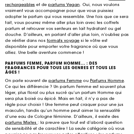
rechargeables
et de
parfums Vegan
. Oui, nous voulons
vraiment vous accompagner pour que vous puissiez
adopter le parfum qui vous ressemble. Une fois que ce sera
fait, vous pourrez même aller plus loin avec les coffrets
parfum et retrouver vos senteurs en lait hydratant ou gel
douche. D’ailleurs, en parlant d’aller plus loin, n’oubliez pas
de vérifier dans nos
formats voyage
si le vôtre est
disponible pour emporter votre fragrance où que vous
alliez. Une belle aventure commence !
PARFUMS FEMME, PARFUM HOMME... : DES
FRAGRANCES POUR TOUS LES GENRES ET TOUS LES
ÂGES !
On parle souvent de
parfums Femme
ou
Parfums Homme
.
Ce qui les différencie ? Un parfum Femme est souvent plus
léger, plus floral ou plus sucré qu’un parfum Homme qui
sera plus boisé ou épicé. Mais en fait, il n’y a pas de
règle pour choisir ! Une femme peut craquer pour une jus
masculin, tandis qu’un homme peut aimer la sensualité
d’une eau de Cologne féminine. D’ailleurs, il existe des
parfums Mixtes
: la preuve que tout est d’abord question
de sensibilité et de caractère ! La seule catégorie où vous