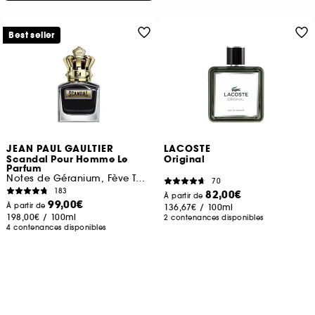
Best seller
JEAN PAUL GAULTIER
LACOSTE
Scandal Pour Homme Le
Original
Parfum
Notes de Géranium, Fève Tonka, Bois de Santal
70
183
82,00€
À partir de
99,00€
À partir de
136,67€
/
100ml
198,00€
/
100ml
2 contenances disponibles
4 contenances disponibles