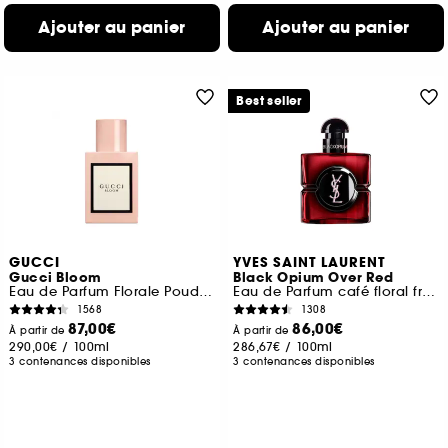
Ajouter au panier
Ajouter au panier
Best seller
GUCCI
YVES SAINT LAURENT
Gucci Bloom
Black Opium Over Red
Eau de Parfum Florale Poudrée
Eau de Parfum café floral fruité pour femme
1568
1308
87,00€
86,00€
À partir de
À partir de
290,00€
/
100ml
286,67€
/
100ml
3 contenances disponibles
3 contenances disponibles