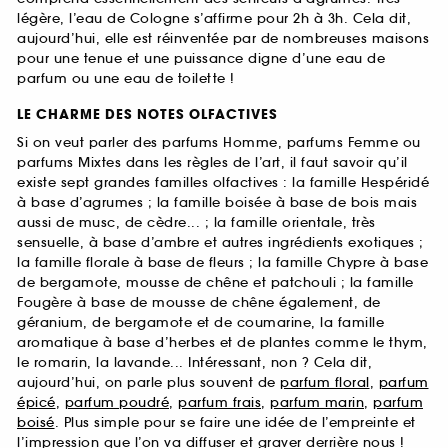
légère, l’eau de Cologne s’affirme pour 2h à 3h. Cela dit,
aujourd’hui, elle est réinventée par de nombreuses maisons
pour une tenue et une puissance digne d’une eau de
parfum ou une eau de toilette !
LE CHARME DES NOTES OLFACTIVES
Si on veut parler des parfums Homme, parfums Femme ou
parfums Mixtes dans les règles de l’art, il faut savoir qu’il
existe sept grandes familles olfactives : la famille Hespéridé
à base d’agrumes ; la famille boisée à base de bois mais
aussi de musc, de cèdre... ; la famille orientale, très
sensuelle, à base d’ambre et autres ingrédients exotiques ;
la famille florale à base de fleurs ; la famille Chypre à base
de bergamote, mousse de chêne et patchouli ; la famille
Fougère à base de mousse de chêne également, de
géranium, de bergamote et de coumarine, la famille
aromatique à base d’herbes et de plantes comme le thym,
le romarin, la lavande... Intéressant, non ? Cela dit,
aujourd’hui, on parle plus souvent de
parfum floral
,
parfum
épicé
,
parfum poudré
,
parfum frais
,
parfum marin
,
parfum
boisé
. Plus simple pour se faire une idée de l’empreinte et
l’impression que l’on va diffuser et graver derrière nous !