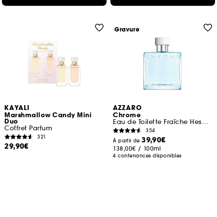
Gravure
KAYALI
AZZARO
Marshmallow Candy Mini
Chrome
Duo
Eau de Toilette Fraîche Hespéridée
Coffret Parfum
354
321
39,90€
À partir de
29,90€
138,00€
/
100ml
4 contenances disponibles