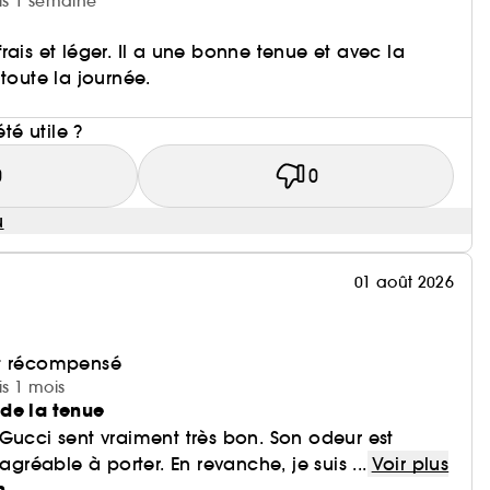
uis 1 semaine
rais et léger. Il a une bonne tenue et avec la
toute la journée.
i
été utile ?
0
0
u
01 août 2026
et récompensé
is 1 mois
de la tenue
Gucci sent vraiment très bon. Son odeur est
 agréable à porter. En revanche, je suis ...
Voir plus
n