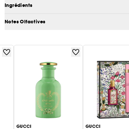
poirier, tandis que l'arôme envoûtant du patchouli
Ingrédients
Notes Olfactives
GUCCI
GUCCI