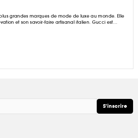
s plus grandes marques de mode de luxe au monde. Elle
vation et son savoir-faire artisanal italien. Gucci est
le domaine du prêt-à-porter et des accessoires, qui
du luxe, du sport et art de vivre.
S'inscrire