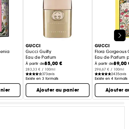
GUCCI
GUCCI
denia
Gucci Guilty
Flora Gorgeous 
Eau de Parfum
Eau de Parfum 
85,00 €
89,00 
À partir de
À partir de
283,33 € / 100ml
296,67 € / 100ml
373
avis
2435
avis
Existe en 3 formats
Existe en 4 formats
nier
Ajouter au panier
Ajouter a