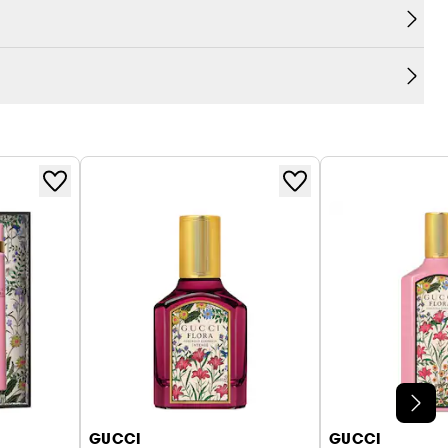
 et du sucre brun apporte une douceur délicate.
GUCCI
GUCCI