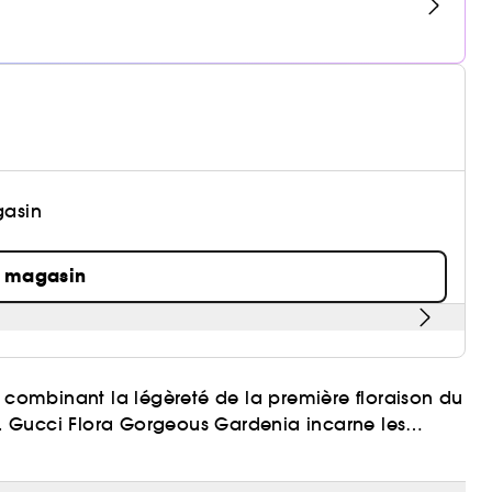
gasin
n magasin
, combinant la légèreté de la première floraison du
té. Gucci Flora Gorgeous Gardenia incarne les
s. La note envoûtante de gardénia blanc se mêle à
use potion de joie qui s'ouvre sur la fleur de