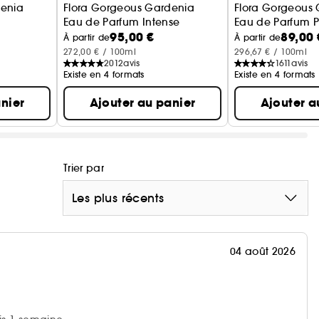
denia
Flora Gorgeous Gardenia
Flora Gorgeous
Eau de Parfum Intense
Eau de Parfum P
95,00 €
89,00 
À partir de
À partir de
272,00 € / 100ml
296,67 € / 100ml
2012
avis
1611
avis
Existe en 4 formats
Existe en 4 formats
nier
Ajouter au panier
Ajouter a
Trier par
Les plus récents
04 août 2026