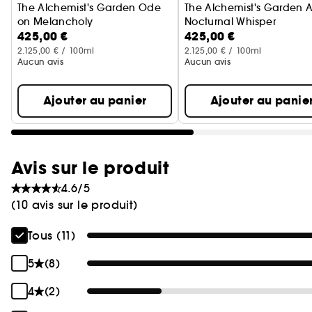
The Alchemist's Garden Ode
The Alchemist's Garden 
on Melancholy
Nocturnal Whisper
425,00 €
425,00 €
Huile Parfumée
Huile Parfumée
2.125,00 € / 100ml
2.125,00 € / 100ml
Aucun avis
Aucun avis
Ajouter au panier
Ajouter au panie
Avis sur le produit
4.6/5
(10 avis sur le produit)
Tous (11)
5
(8)
4
(2)