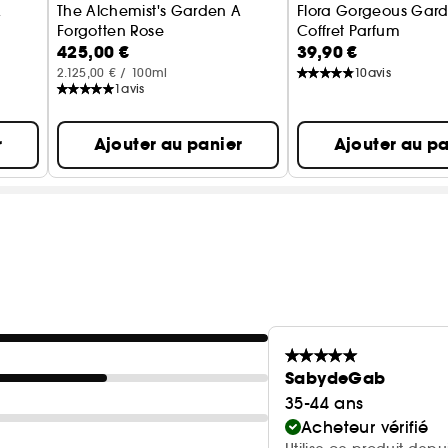
A
The Alchemist's Garden A
Flora Gorgeous Gar
Forgotten Rose
Coffret Parfum
425,00 €
39,90 €
Huile Parfumée
2.125,00 € / 100ml
10
avis
1
avis
r
Ajouter au panier
Ajouter au pa
SabydeGab
35-44 ans
Acheteur vérifié