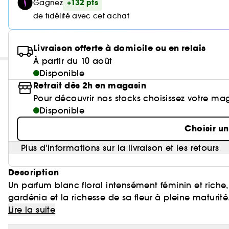
+132 pts
Gagnez
de fidélité avec cet achat
Livraison offerte à domicile ou en relais
À partir du 10 août
Disponible
Retrait dès 2h en magasin
Pour découvrir nos stocks choisissez votre ma
Disponible
Choisir u
Plus d'informations sur la livraison et les retours
Description
Un parfum blanc floral intensément féminin et riche
gardénia et la richesse de sa fleur à pleine maturi
femmes authentiques et irrésistiblement captivante
Lire la suite
l'absolue solaire de jasmin grandiflorum. Une délicie