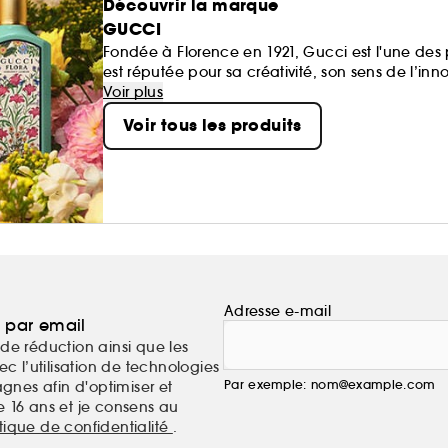
Découvrir la marque
GUCCI
Fondée à Florence en 1921, Gucci est l'une de
est réputée pour sa créativité, son sens de l’inno
membre du groupe Kering, leader mondial dans 
Voir plus
possède un large portefolio de grandes marques 
Voir tous les produits
Adresse e-mail
a par email
de réduction ainsi que les
c l’utilisation de technologies
Par exemple: nom@example.com
nes afin d'optimiser et
e 16 ans et je consens au
itique de confidentialité
.