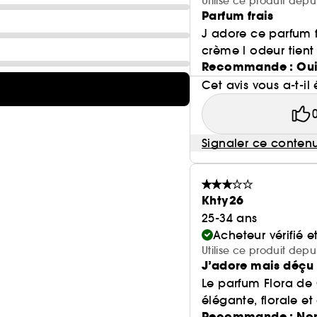
Utilise ce produit dep
Parfum frais
J adore ce parfum f
crème l odeur tient 
Recommande : Ou
Cet avis vous a-t-il 
Signaler ce conten
Khty26
25-34 ans
Acheteur vérifié 
Utilise ce produit depu
J’adore mais déçu 
Le parfum Flora de 
élégante, florale et
Recommande : No