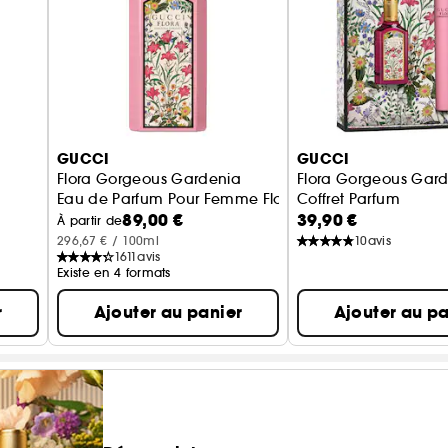
GUCCI
GUCCI
a
Flora Gorgeous Gardenia
Flora Gorgeous Gar
Eau de Parfum Pour Femme Florale et Fruitée
Coffret Parfum
89,00 €
39,90 €
À partir de
296,67 € / 100ml
10
avis
1611
avis
Existe en 4 formats
r
Ajouter au panier
Ajouter au pa