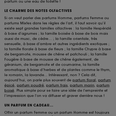
parfum ou une eau de toilette !
LE CHARME DES NOTES OLFACTIVES
Si on veut parler des parfums Homme, parfums Femme ou
parfums Mixtes dans les règles de l’art, il faut savoir qu’il
existe sept grandes familles olfactives : la famille Hespéridé
à base d’agrumes ; la famille boisée à base de bois mais
aussi de musc, de cèdre... ; la famille orientale, très
sensuelle, à base d’ambre et autres ingrédients exotiques ;
la famille florale à base de fleurs ; la famille Chypre à base
de bergamote, mousse de chêne et patchouli ; la famille
Fougère à base de mousse de chêne également, de
géranium, de bergamote et de coumarine, la famille
aromatique à base d’herbes et de plantes comme le thym,
le romarin, la lavande... Intéressant, non ? Cela dit,
aujourd’hui, on parle plus souvent de
parfum floral
,
parfum
épicé
,
parfum poudré
,
parfum frais
,
parfum marin
,
parfum
boisé
. Plus simple pour se faire une idée de l’empreinte et
l’impression que l’on va diffuser et graver derrière nous !
UN PARFUM EN CADEAU...
Offrir un parfum Femme ou un parfum Homme est toujours