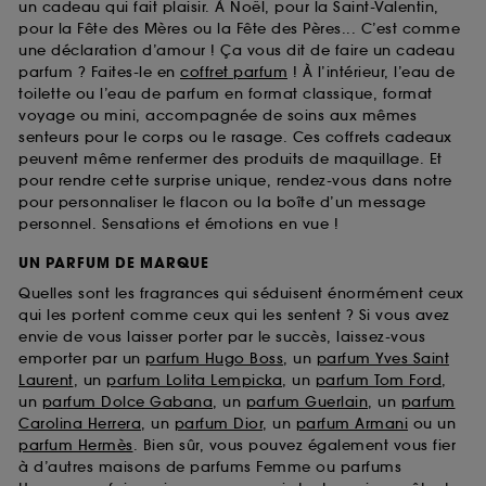
un cadeau qui fait plaisir. À Noël, pour la Saint-Valentin,
pour la Fête des Mères ou la Fête des Pères... C’est comme
une déclaration d’amour ! Ça vous dit de faire un cadeau
parfum ? Faites-le en
coffret parfum
! À l’intérieur, l’eau de
toilette ou l’eau de parfum en format classique, format
voyage ou mini, accompagnée de soins aux mêmes
senteurs pour le corps ou le rasage. Ces coffrets cadeaux
peuvent même renfermer des produits de maquillage. Et
pour rendre cette surprise unique, rendez-vous dans notre
pour personnaliser le flacon ou la boîte d’un message
personnel. Sensations et émotions en vue !
UN PARFUM DE MARQUE
Quelles sont les fragrances qui séduisent énormément ceux
qui les portent comme ceux qui les sentent ? Si vous avez
envie de vous laisser porter par le succès, laissez-vous
emporter par un
parfum Hugo Boss
, un
parfum Yves Saint
Laurent
, un
parfum Lolita Lempicka
, un
parfum Tom Ford
,
un
parfum Dolce Gabana
, un
parfum Guerlain
, un
parfum
Carolina Herrera
, un
parfum Dior
, un
parfum Armani
ou un
parfum Hermès
. Bien sûr, vous pouvez également vous fier
à d’autres maisons de parfums Femme ou parfums