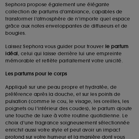
de vous plaire via des publicités, y compris sur des
Sephora propose également une élégante
sites tiers et sur les réseaux sociaux, sur la base
collection de parfums d’ambiance, capables de
des pages que vous avez consultées, de votre
transformer l’atmosphère de n’importe quel espace
navigation, et de l'historique de vos interactions.
grâce aux notes enveloppantes de diffuseurs et de
Cookies de mesure d’audience :
ils nous
bougies.
permettent de réaliser des statistiques de
fréquentation et de navigation sur notre site afin
Laissez Sephora vous guider pour trouver
le parfum
d’en améliorer la performance.
idéal
, celui qui laisse derrière lui une empreinte
Cookies de sécurisation des paiements en ligne :
mémorable et reflète parfaitement votre unicité.
ils nous permettent de lutter notamment contre les
fraudes aux moyens de paiement et les
Les parfums pour le corps
usurpations d’identité.
Appliqué sur une peau propre et hydratée, de
Cookies fonctionnels :
il s’agit de cookies
préférence après la douche, et sur les points de
permettant l’affichage et/ou la fourniture de
pulsation (comme le cou, le visage, les oreilles, les
certaines fonctionnalités du site, tel que les
cookies d’authentification qui sont utilisés afin de
poignets ou l’intérieur des coudes), le parfum ajoute
vous faire bénéficier de l’authentification
une touche de luxe à votre routine quotidienne. Le
prolongée vous permettant d’accéder à votre
choix d’une fragrance soigneusement sélectionnée
compte lors de votre prochaine visite sur le site
enrichit aussi votre style et peut avoir un impact
sans saisir à nouveau votre identifiant et mot de
profond sur votre humeur et la manière dont vous
passe.