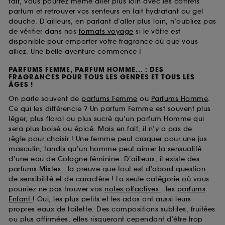
fait, vous pourrez même aller plus loin avec les coffrets
parfum et retrouver vos senteurs en lait hydratant ou gel
douche. D’ailleurs, en parlant d’aller plus loin, n’oubliez pas
de vérifier dans nos
formats voyage
si le vôtre est
disponible pour emporter votre fragrance où que vous
alliez. Une belle aventure commence !
PARFUMS FEMME, PARFUM HOMME... : DES
FRAGRANCES POUR TOUS LES GENRES ET TOUS LES
ÂGES !
On parle souvent de
parfums Femme
ou
Parfums Homme
.
Ce qui les différencie ? Un parfum Femme est souvent plus
léger, plus floral ou plus sucré qu’un parfum Homme qui
sera plus boisé ou épicé. Mais en fait, il n’y a pas de
règle pour choisir ! Une femme peut craquer pour une jus
masculin, tandis qu’un homme peut aimer la sensualité
d’une eau de Cologne féminine. D’ailleurs, il existe des
parfums Mixtes
: la preuve que tout est d’abord question
de sensibilité et de caractère ! La seule catégorie où vous
pourriez ne pas trouver vos
notes olfactives
: les
parfums
Enfant
! Oui, les plus petits et les ados ont aussi leurs
propres eaux de toilette. Des compositions subtiles, fruitées
ou plus affirmées, elles risqueront cependant d’être trop