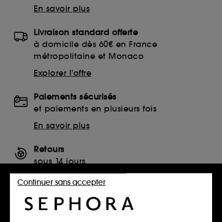
En savoir plus
Livraison standard offerte
à domicile dès 60€ en France
métropolitaine et Monaco
Explorer l'offre
Paiements sécurisés
et paiements en plusieurs fois
En savoir plus
Retours
sous 14 jours
Retourner mon article
Continuer sans accepter
SERVICES, CONTACT ET CONDITIONS DES OFFRES