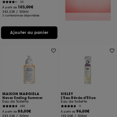
30
103,00€
À partir de
343,33€
/
100ml
3 contenances disponibles
Ajouter au panier
MAISON MARGIELA
SISLEY
Never Ending Summer
L'Eau Rêvée d'Eliya
Eau de Toilette
Eau de toilette
482
11
88,00€
96,00€
À partir de
À partir de
293,33€
/
100ml
192,00€
/
100ml