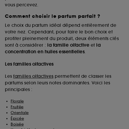
vous percevez.
Comment choisir le parfum parfait ?
A l'exception des cookies techniques, le dépôt et la
lecture de ces traceurs requiert votre accord. Vous
Le choix du parfum idéal dépend entièrement de
pouvez personnaliser vos choix concernant le dépôt
votre nez. Cependant, pour faire le bon choix et
de ces cookies grâce au bouton "personnaliser mes
profiter pleinement du produit, deux éléments clés
choix" ci-dessous ou décider de "tout accepter".
sont à considérer :
la famille olfactive
et
la
Sephora pourra associer les informations de
concentration en huiles essentielles
.
navigation collectées par ces Cookies, pour les
finalités acceptées, avec les données personnelles
collectées ou générées lors de votre activité en ligne
Les familles olfactives
ou en magasin. Pour refuser tous les cookies, cliques
sur "continuer sans accepter". Voous pouvez à tout
Les
familles olfactives
permettent de classer les
moment choisir de retirer votrte consentement. Si vous
parfums selon leurs notes dominantes. Voici les
souhaitez obtenir plus d'information sur les cookies
principales :
utilisés,
cliquez
ici
.
Florale
Fruitée
Orientale
Épicée
Boisée