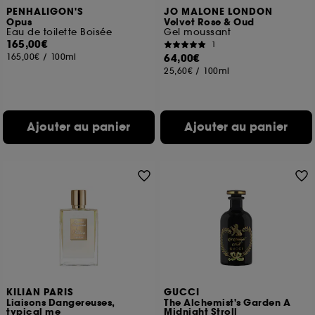
PENHALIGON'S
JO MALONE LONDON
Opus
Velvet Rose & Oud
Eau de toilette Boisée
Gel moussant
165,00€
1
165,00€
/
100ml
64,00€
25,60€
/
100ml
Ajouter au panier
Ajouter au panier
KILIAN PARIS
GUCCI
Liaisons Dangereuses,
The Alchemist's Garden A
typical me
Midnight Stroll