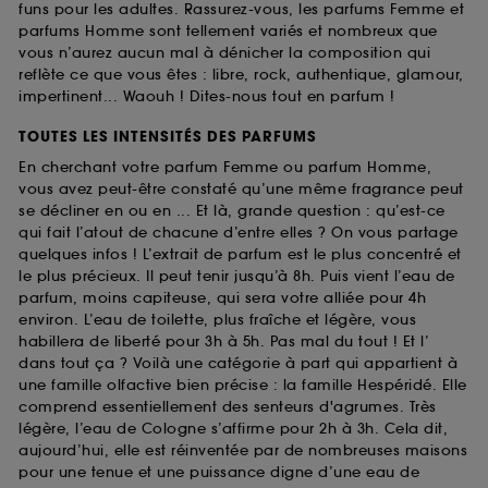
funs pour les adultes. Rassurez-vous, les parfums Femme et
parfums Homme sont tellement variés et nombreux que
vous n’aurez aucun mal à dénicher la composition qui
reflète ce que vous êtes : libre, rock, authentique, glamour,
impertinent... Waouh ! Dites-nous tout en parfum !
TOUTES LES INTENSITÉS DES PARFUMS
En cherchant votre parfum Femme ou parfum Homme,
vous avez peut-être constaté qu’une même fragrance peut
se décliner en ou en ... Et là, grande question : qu’est-ce
qui fait l’atout de chacune d’entre elles ? On vous partage
quelques infos ! L’extrait de parfum est le plus concentré et
le plus précieux. Il peut tenir jusqu’à 8h. Puis vient l’eau de
parfum, moins capiteuse, qui sera votre alliée pour 4h
environ. L’eau de toilette, plus fraîche et légère, vous
habillera de liberté pour 3h à 5h. Pas mal du tout ! Et l’
dans tout ça ? Voilà une catégorie à part qui appartient à
une famille olfactive bien précise : la famille Hespéridé. Elle
comprend essentiellement des senteurs d'agrumes. Très
légère, l’eau de Cologne s’affirme pour 2h à 3h. Cela dit,
aujourd’hui, elle est réinventée par de nombreuses maisons
pour une tenue et une puissance digne d’une eau de