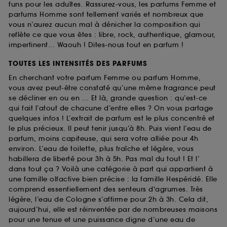
funs pour les adultes. Rassurez-vous, les parfums Femme et
parfums Homme sont tellement variés et nombreux que
vous n’aurez aucun mal à dénicher la composition qui
reflète ce que vous êtes : libre, rock, authentique, glamour,
impertinent... Waouh ! Dites-nous tout en parfum !
TOUTES LES INTENSITÉS DES PARFUMS
En cherchant votre parfum Femme ou parfum Homme,
vous avez peut-être constaté qu’une même fragrance peut
se décliner en ou en ... Et là, grande question : qu’est-ce
qui fait l’atout de chacune d’entre elles ? On vous partage
quelques infos ! L’extrait de parfum est le plus concentré et
le plus précieux. Il peut tenir jusqu’à 8h. Puis vient l’eau de
parfum, moins capiteuse, qui sera votre alliée pour 4h
environ. L’eau de toilette, plus fraîche et légère, vous
habillera de liberté pour 3h à 5h. Pas mal du tout ! Et l’
dans tout ça ? Voilà une catégorie à part qui appartient à
une famille olfactive bien précise : la famille Hespéridé. Elle
comprend essentiellement des senteurs d'agrumes. Très
légère, l’eau de Cologne s’affirme pour 2h à 3h. Cela dit,
aujourd’hui, elle est réinventée par de nombreuses maisons
pour une tenue et une puissance digne d’une eau de