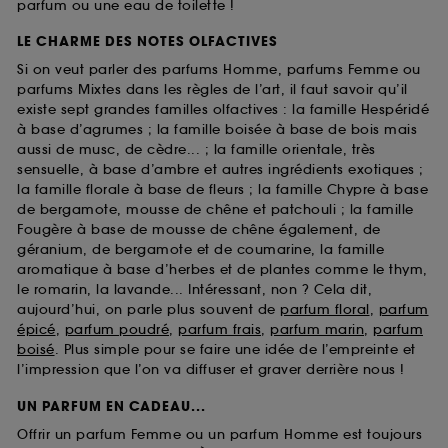
parfum ou une eau de toilette !
LE CHARME DES NOTES OLFACTIVES
Si on veut parler des parfums Homme, parfums Femme ou
parfums Mixtes dans les règles de l’art, il faut savoir qu’il
existe sept grandes familles olfactives : la famille Hespéridé
à base d’agrumes ; la famille boisée à base de bois mais
aussi de musc, de cèdre... ; la famille orientale, très
sensuelle, à base d’ambre et autres ingrédients exotiques ;
la famille florale à base de fleurs ; la famille Chypre à base
de bergamote, mousse de chêne et patchouli ; la famille
Fougère à base de mousse de chêne également, de
géranium, de bergamote et de coumarine, la famille
aromatique à base d’herbes et de plantes comme le thym,
le romarin, la lavande... Intéressant, non ? Cela dit,
aujourd’hui, on parle plus souvent de
parfum floral
,
parfum
épicé
,
parfum poudré
,
parfum frais
,
parfum marin
,
parfum
boisé
. Plus simple pour se faire une idée de l’empreinte et
l’impression que l’on va diffuser et graver derrière nous !
UN PARFUM EN CADEAU...
Offrir un parfum Femme ou un parfum Homme est toujours