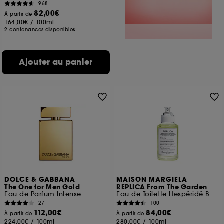
968
82,00€
À partir de
164,00€
/
100ml
2 contenances disponibles
Ajouter au panier
DOLCE & GABBANA
MAISON MARGIELA
The One for Men Gold
REPLICA From The Garden
Eau de Parfum Intense
Eau de Toilette Hespéridé Boisée
27
100
112,00€
84,00€
À partir de
À partir de
224,00€
/
100ml
280,00€
/
100ml