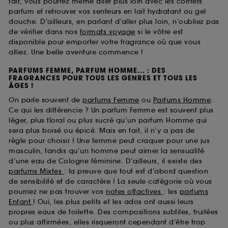
fait, vous pourrez même aller plus loin avec les coffrets
parfum et retrouver vos senteurs en lait hydratant ou gel
douche. D’ailleurs, en parlant d’aller plus loin, n’oubliez pas
de vérifier dans nos
formats voyage
si le vôtre est
disponible pour emporter votre fragrance où que vous
alliez. Une belle aventure commence !
PARFUMS FEMME, PARFUM HOMME... : DES
FRAGRANCES POUR TOUS LES GENRES ET TOUS LES
ÂGES !
On parle souvent de
parfums Femme
ou
Parfums Homme
.
Ce qui les différencie ? Un parfum Femme est souvent plus
léger, plus floral ou plus sucré qu’un parfum Homme qui
sera plus boisé ou épicé. Mais en fait, il n’y a pas de
règle pour choisir ! Une femme peut craquer pour une jus
masculin, tandis qu’un homme peut aimer la sensualité
d’une eau de Cologne féminine. D’ailleurs, il existe des
parfums Mixtes
: la preuve que tout est d’abord question
de sensibilité et de caractère ! La seule catégorie où vous
pourriez ne pas trouver vos
notes olfactives
: les
parfums
Enfant
! Oui, les plus petits et les ados ont aussi leurs
propres eaux de toilette. Des compositions subtiles, fruitées
ou plus affirmées, elles risqueront cependant d’être trop