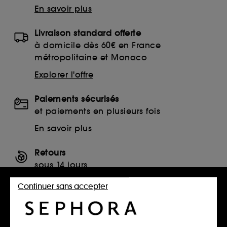
En savoir plus
Livraison standard offerte
à domicile dès 60€ en France
métropolitaine et Monaco
Explorer l'offre
Paiements sécurisés
et paiements en plusieurs fois
En savoir plus
Retours
sous 14 jours
Retourner mon article
Continuer sans accepter
SERVICES, CONTACT ET CONDITIONS DES OFFRES