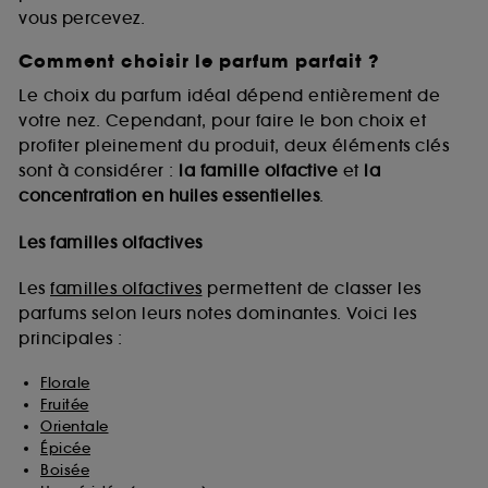
vous percevez.
Comment choisir le parfum parfait ?
A l'exception des cookies techniques, le dépôt et la
lecture de ces traceurs requiert votre accord. Vous
Le choix du parfum idéal dépend entièrement de
pouvez personnaliser vos choix concernant le dépôt
votre nez. Cependant, pour faire le bon choix et
de ces cookies grâce au bouton "personnaliser mes
profiter pleinement du produit, deux éléments clés
choix" ci-dessous ou décider de "tout accepter".
sont à considérer :
la famille olfactive
et
la
Sephora pourra associer les informations de
concentration en huiles essentielles
.
navigation collectées par ces Cookies, pour les
finalités acceptées, avec les données personnelles
collectées ou générées lors de votre activité en ligne
Les familles olfactives
ou en magasin. Pour refuser tous les cookies, cliques
sur "continuer sans accepter". Voous pouvez à tout
Les
familles olfactives
permettent de classer les
moment choisir de retirer votrte consentement. Si vous
parfums selon leurs notes dominantes. Voici les
souhaitez obtenir plus d'information sur les cookies
principales :
utilisés,
cliquez
ici
.
Florale
Fruitée
Orientale
Épicée
Boisée