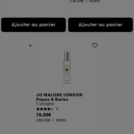
336,84€
/
100ml
Ajouter au panier
Ajouter au panier
JO MALONE LONDON
Poppy & Barley
Cologne
8
78,00€
260,00€
/
100ml