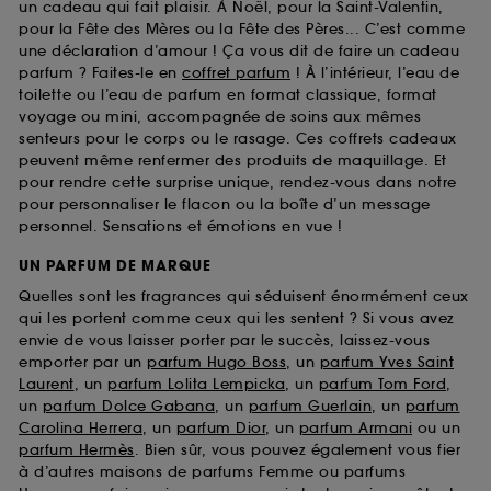
un cadeau qui fait plaisir. À Noël, pour la Saint-Valentin,
pour la Fête des Mères ou la Fête des Pères... C’est comme
une déclaration d’amour ! Ça vous dit de faire un cadeau
parfum ? Faites-le en
coffret parfum
! À l’intérieur, l’eau de
toilette ou l’eau de parfum en format classique, format
voyage ou mini, accompagnée de soins aux mêmes
senteurs pour le corps ou le rasage. Ces coffrets cadeaux
peuvent même renfermer des produits de maquillage. Et
pour rendre cette surprise unique, rendez-vous dans notre
pour personnaliser le flacon ou la boîte d’un message
personnel. Sensations et émotions en vue !
UN PARFUM DE MARQUE
Quelles sont les fragrances qui séduisent énormément ceux
qui les portent comme ceux qui les sentent ? Si vous avez
envie de vous laisser porter par le succès, laissez-vous
emporter par un
parfum Hugo Boss
, un
parfum Yves Saint
Laurent
, un
parfum Lolita Lempicka
, un
parfum Tom Ford
,
un
parfum Dolce Gabana
, un
parfum Guerlain
, un
parfum
Carolina Herrera
, un
parfum Dior
, un
parfum Armani
ou un
parfum Hermès
. Bien sûr, vous pouvez également vous fier
à d’autres maisons de parfums Femme ou parfums