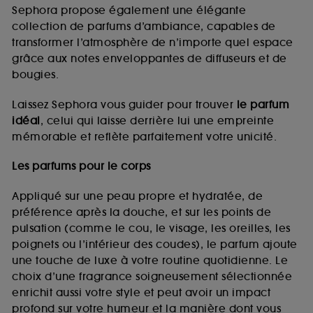
de vous plaire via des publicités, y compris sur des
Sephora propose également une élégante
sites tiers et sur les réseaux sociaux, sur la base
collection de parfums d’ambiance, capables de
des pages que vous avez consultées, de votre
transformer l’atmosphère de n’importe quel espace
navigation, et de l'historique de vos interactions.
grâce aux notes enveloppantes de diffuseurs et de
Cookies de mesure d’audience :
ils nous
bougies.
permettent de réaliser des statistiques de
fréquentation et de navigation sur notre site afin
Laissez Sephora vous guider pour trouver
le parfum
d’en améliorer la performance.
idéal
, celui qui laisse derrière lui une empreinte
Cookies de sécurisation des paiements en ligne :
mémorable et reflète parfaitement votre unicité.
ils nous permettent de lutter notamment contre les
fraudes aux moyens de paiement et les
Les parfums pour le corps
usurpations d’identité.
Appliqué sur une peau propre et hydratée, de
Cookies fonctionnels :
il s’agit de cookies
préférence après la douche, et sur les points de
permettant l’affichage et/ou la fourniture de
pulsation (comme le cou, le visage, les oreilles, les
certaines fonctionnalités du site, tel que les
cookies d’authentification qui sont utilisés afin de
poignets ou l’intérieur des coudes), le parfum ajoute
vous faire bénéficier de l’authentification
une touche de luxe à votre routine quotidienne. Le
prolongée vous permettant d’accéder à votre
choix d’une fragrance soigneusement sélectionnée
compte lors de votre prochaine visite sur le site
enrichit aussi votre style et peut avoir un impact
sans saisir à nouveau votre identifiant et mot de
profond sur votre humeur et la manière dont vous
passe.