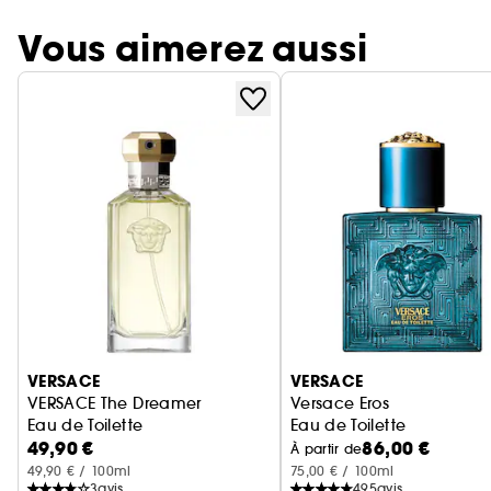
Vous aimerez aussi
Ignorer le carrousel produits
VERSACE
VERSACE
VERSACE The Dreamer
Versace Eros
Eau de Toilette
Eau de Toilette
49,90 €
86,00 €
À partir de
49,90 € / 100ml
75,00 € / 100ml
3
avis
495
avis