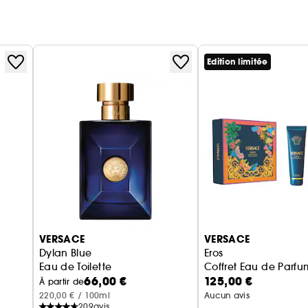
Edition limitée
VERSACE
VERSACE
Dylan Blue
Eros
Eau de Toilette
Coffret Eau de Parfu
66,00 €
125,00 €
À partir de
220,00 € / 100ml
Aucun avis
209
avis