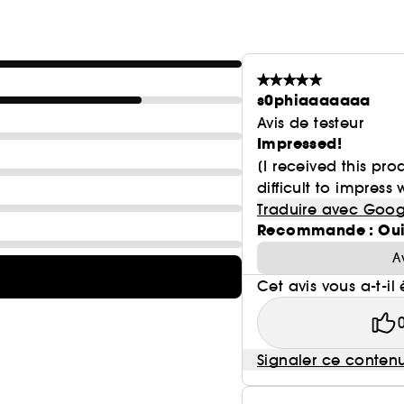
s0phiaaaaaaa
Avis de testeur
Impressed!
[I received this pro
difficult to impress
Traduire avec Goog
Recommande : Ou
A
Cet avis vous a-t-il 
Signaler ce conten