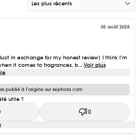
Les plus récents
05 août 2026
duct in exchange for my honest review] I think I’m
 when it comes to fragrances, b...
Voir plus
le
i
vis publié à l’origine sur sephora.com
été utile ?
0
0
u