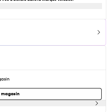
gasin
n magasin