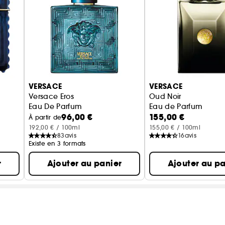
VERSACE
VERSACE
Versace Eros
Oud Noir
Eau De Parfum
Eau de Parfum
96,00 €
155,00 €
À partir de
192,00 € / 100ml
155,00 € / 100ml
83
avis
16
avis
Existe en 3 formats
r
Ajouter au panier
Ajouter au pa