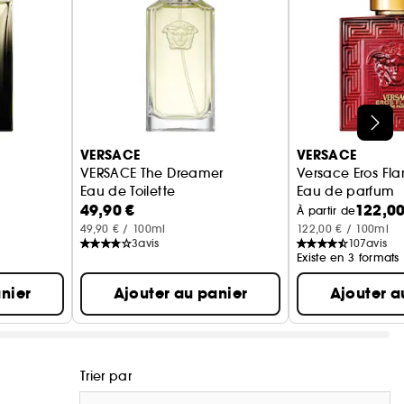
VERSACE
VERSACE
VERSACE The Dreamer
Versace Eros Fl
Eau de Toilette
Eau de parfum
49,90 €
122,00
À partir de
49,90 € / 100ml
122,00 € / 100ml
3
avis
107
avis
Existe en 3 formats
nier
Ajouter au panier
Ajouter a
Trier par