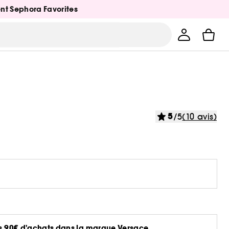
ent Sephora Favorites
5
/5
(10 avis)
dès 90€ d'achats dans la marque Versace.