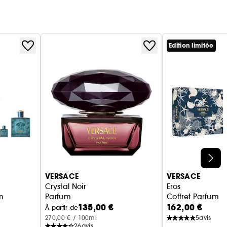
Edition limitée
VERSACE
VERSACE
Crystal Noir
Eros
m
Parfum
Coffret Parfum
135,00 €
162,00 €
À partir de
270,00 € / 100ml
5
avis
26
avis