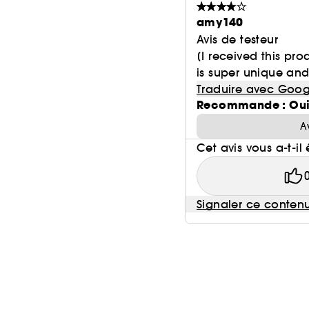
amy140
Avis de testeur
[I received this pr
is super unique and 
Traduire avec Goog
Recommande : Ou
A
Cet avis vous a-t-il 
Signaler ce conten