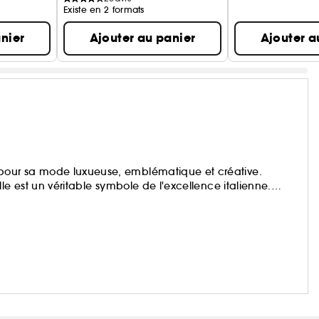
Existe en 2 formats
nier
Ajouter au panier
Ajouter a
our sa mode luxueuse, emblématique et créative.
le est un véritable symbole de l'excellence italienne.
innovation constant, VERSACE se distingue par sa gamme
, conçus pour sublimer la personnalité de ceux qui les