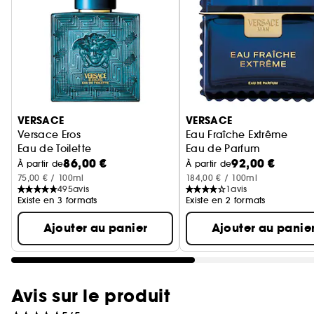
Ignorer le carrousel produits
VERSACE
VERSACE
Versace Eros
Eau Fraîche Extrême
Eau de Toilette
Eau de Parfum
86,00 €
92,00 €
À partir de
À partir de
75,00 € / 100ml
184,00 € / 100ml
495
avis
1
avis
Existe en 3 formats
Existe en 2 formats
Ajouter au panier
Ajouter au panie
Avis sur le produit