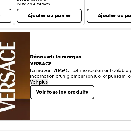
Existe en 4 formats
r
Ajouter au panier
Ajouter au pa
Découvrir la marque
VERSACE
La maison VERSACE est mondialement célèbre p
Incarnation d'un glamour sensuel et puissant, el
Alliant la culture néo-classique à un esprit d'
Voir plus
complète de parfums sophistiqués et séduisants
Voir tous les produits
portent.