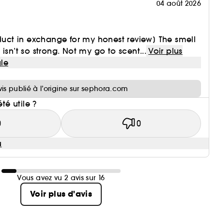
04 août 2026
oduct in exchange for my honest review] The smell
isn’t so strong. Not my go to scent...
Voir plus
le
i
vis publié à l’origine sur sephora.com
été utile ?
0
0
u
Vous avez vu 2 avis sur 16
Voir plus d'avis