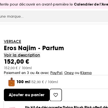
Calendrier de l'Av
attente pour découvrir en avant-première le
VERSACE
Eros Najim - Parfum
Voir la description
152,00 €
152,00 € / 100ml
Paiement en 3 ou 4x avec
PayPal
,
Oney
ou
Klarna
100 ml
152,00 € / 100ml
Ajouter au panier
Un kit de découverte Dylan Blush Pink offert 