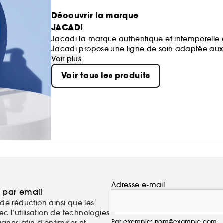
Découvrir la marque
JACADI
Jacadi la marque authentique et intemporelle d
Jacadi propose une ligne de soin adaptée aux 
gamme d’eaux parfumées aux notes délicates et
Voir plus
offrir ou à s’offrir !
Voir tous les produits
Adresse e-mail
a par email
de réduction ainsi que les
c l’utilisation de technologies
Par exemple: nom@example.com
nes afin d'optimiser et