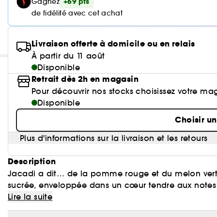
+69 pts
Gagnez
de fidélité avec cet achat
Livraison offerte à domicile ou en relais
À partir du 11 août
Disponible
Retrait dès 2h en magasin
Pour découvrir nos stocks choisissez votre ma
Disponible
Choisir u
Plus d'informations sur la livraison et les retours
Description
Jacadi a dit… de la pomme rouge et du melon ver
sucrée, enveloppée dans un cœur tendre aux notes f
chaleureux alliant le musc blanc et le bois de sa
Lire la suite
d’ingrédients naturels, l’eau de senteur Mademoisell