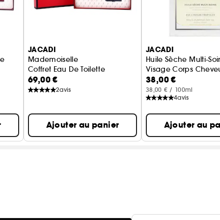
JACADI
JACADI
se
Mademoiselle
Huile Sèche Multi-So
Coffret Eau De Toilette
Visage Corps Cheve
69,00 €
38,00 €
2
avis
38,00 € / 100ml
4
avis
r
Ajouter au panier
Ajouter au pa