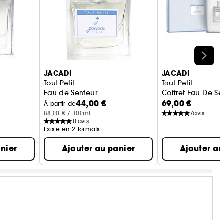
JACADI
JACADI
Tout Petit
Tout Petit
Eau de Senteur
Coffret Eau De S
44,00 €
69,00 €
À partir de
88,00 € / 100ml
7
avis
11
avis
Existe en 2 formats
nier
Ajouter au panier
Ajouter a