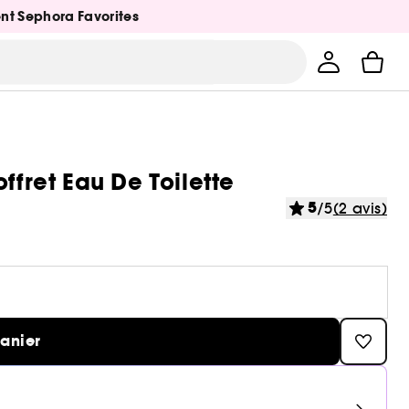
ent Sephora Favorites
ffret Eau De Toilette
5
/5
(2 avis)
panier