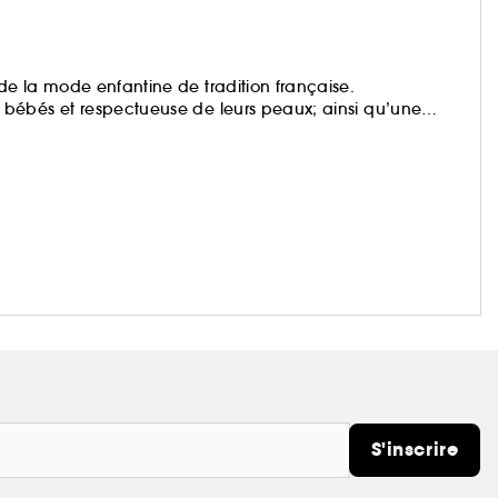
e la mode enfantine de tradition française.
bébés et respectueuse de leurs peaux; ainsi qu’une
 fraîches, pour petits et grands. Des idées cadeaux à
S'inscrire