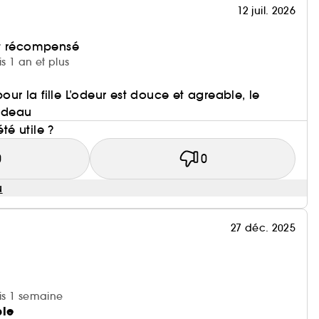
12 juil. 2026
et récompensé
is 1 an et plus
pour la fille L’odeur est douce et agreable, le
cadeau
été utile ?
0
0
u
27 déc. 2025
uis 1 semaine
ble