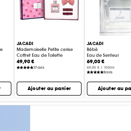
JACADI
JACADI
se
Mademoiselle Petite cerise
Bébé
Coffret Eau de Toilette
Eau de Senteur
49,90 €
69,00 €
37
avis
69,00 € / 100ml
8
avis
r
Ajouter au panier
Ajouter au pa