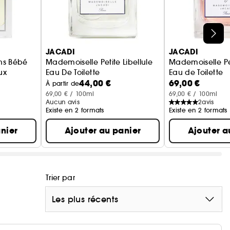
JACADI
JACADI
ins Bébé
Mademoiselle Petite Libellule
Mademoiselle Pet
ux
Eau De Toilette
Eau de Toilette
44,00 €
69,00 €
À partir de
69,00 € / 100ml
69,00 € / 100ml
Aucun avis
2
avis
Existe en 2 formats
Existe en 2 formats
nier
Ajouter au panier
Ajouter a
Trier par
Les plus récents