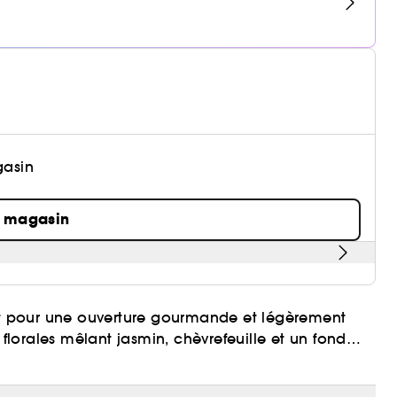
gasin
n magasin
t pour une ouverture gourmande et légèrement
lorales mêlant jasmin, chèvrefeuille et un fond
ntal. Testée dermatologiquement et composée à 89%
e Libellule Jacadi obtient des notes excellentes sur