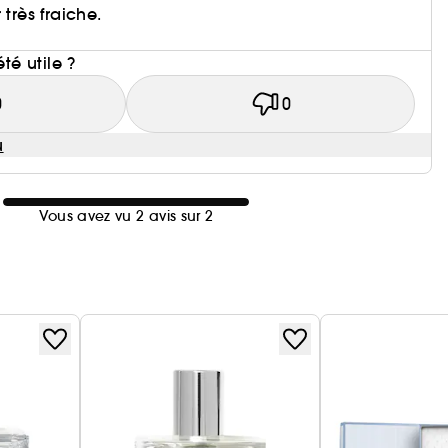
 très fraiche.
i
été utile ?
0
0
u
Vous avez vu 2 avis sur 2