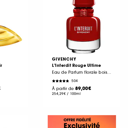
GIVENCHY
ir
L'Interdit Rouge Ultime
Eau de Parfum florale boisée chaleureuse pour femme
504
€
89,00€
À partir de
254,29€
/
100ml