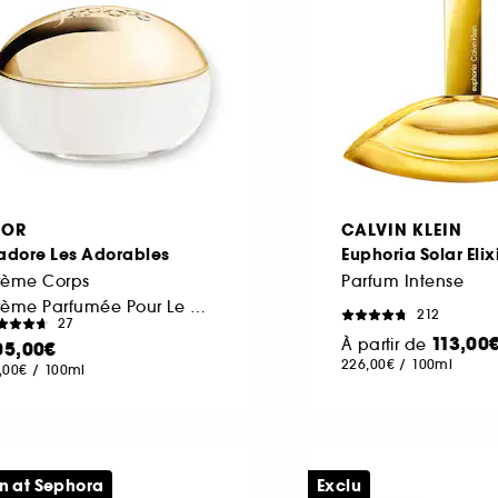
IOR
CALVIN KLEIN
'adore Les Adorables
Euphoria Solar Elix
rème Corps
Parfum Intense
Crème Parfumée Pour Le Corps
212
27
113,00
À partir de
05,00€
226,00€
/
100ml
,00€
/
100ml
n at Sephora
Exclu