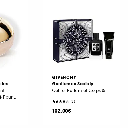
GIVENCHY
bles
Gentleman Society
nt
Coffret Parfum et Corps & Bain
Gommage Parfumé Pour Le Corps
38
102,00€