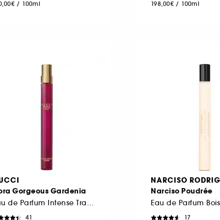
0,00€
/
100ml
198,00€
/
100ml
UCCI
NARCISO RODRIG
lora Gorgeous Gardenia
Narciso Poudrée
Eau de Parfum Intense Travel size
41
17