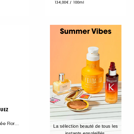
134,00€
/
100ml
UEZ
Eau de Parfum Boisée Florale Poudrée format voyage
La sélection beauté de tous les
instants ensoleillés.