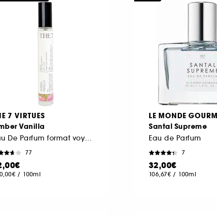
HE 7 VIRTUES
LE MONDE GOUR
mber Vanilla
Santal Supreme
Eau De Parfum format voyage
Eau de Parfum
77
7
2,00€
32,00€
0,00€
/
100ml
106,67€
/
100ml