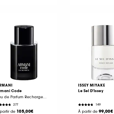
RMANI
ISSEY MIYAKE
rmani Code
Le Sel D'Issey
Eau de Parfum Rechargeable
277
149
105,00€
99,00€
partir de
À partir de