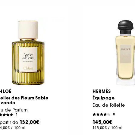
HLOÉ
HERMÈS
elier des Fleurs Sable
Équipage
avande
Eau de Toilette
au de Parfum
8
1
132,00€
145,00€
partir de
4,00€
/
100ml
145,00€
/
100ml