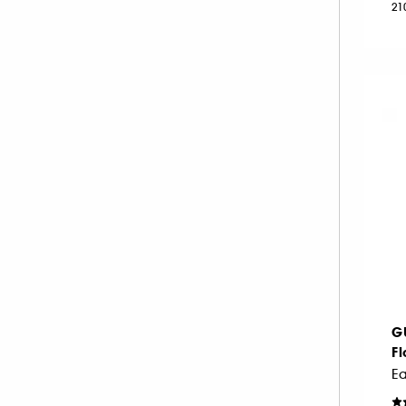
21
NEOM ORGANICS LONDON (4)
NINA RICCI (16)
NUXE (12)
ONLY THE BRAVE (1)
OUAI (6)
PENHALIGON'S (59)
PHLUR (26)
PRADA (27)
RABANNE FRAGRANCES (55)
RARE BEAUTY (11)
REMINISCENCE (17)
RITUALS (26)
G
ROCHAS (25)
F
SALT AND STONE (4)
SERGE LUTENS (22)