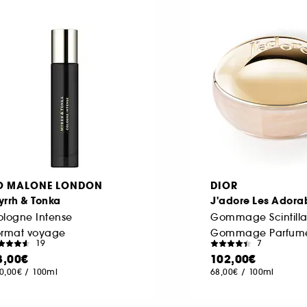
O MALONE LONDON
DIOR
yrrh & Tonka
J'adore Les Adora
ologne Intense
Gommage Scintilla
ormat voyage
19
7
3,00€
102,00€
0,00€
/
100ml
68,00€
/
100ml