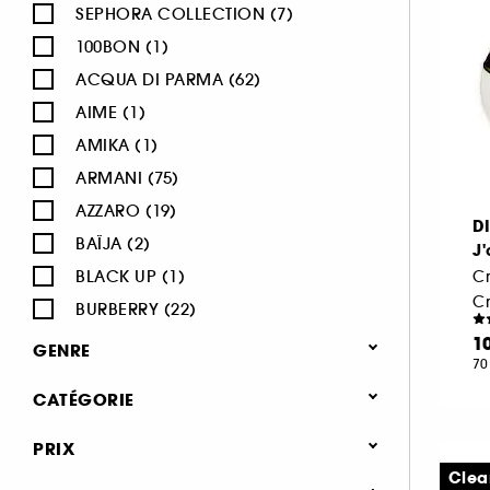
SEPHORA COLLECTION (7)
100BON (1)
ACQUA DI PARMA (62)
AIME (1)
AMIKA (1)
ARMANI (75)
AZZARO (19)
D
BAÏJA (2)
J
BLACK UP (1)
C
BURBERRY (22)
BVLGARI (12)
1
GENRE
70
BY ROSIE JANE (3)
Femme (1370)
CATÉGORIE
CACHAREL (24)
Homme (544)
CALVIN KLEIN (20)
Parfum
PRIX
Mixte (493)
CAROLINA HERRERA (21)
Jusqu'à -30% sur une sélection de
Clea
Enfant (40)