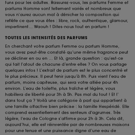
funs pour les adultes. Rassurez-vous, les parfums Femme et
parfums Homme sont tellement variés et nombreux que
vous n’aurez aucun mal à dénicher la composition qui
reflète ce que vous êtes : libre, rock, authentique, glamour,
impertinent... Waouh ! Dites-nous tout en parfum !
TOUTES LES INTENSITÉS DES PARFUMS
En cherchant votre parfum Femme ou parfum Homme,
vous avez peut-être constaté qu’une même fragrance peut
se décliner en ou en ... Et là, grande question : qu’est-ce
qui fait l’atout de chacune d’entre elles ? On vous partage
quelques infos ! L’extrait de parfum est le plus concentré et
le plus précieux. Il peut tenir jusqu’à 8h. Puis vient l’eau de
parfum, moins capiteuse, qui sera votre alliée pour 4h
environ. L’eau de toilette, plus fraîche et légère, vous
habillera de liberté pour 3h à 5h. Pas mal du tout ! Et l’
dans tout ça ? Voilà une catégorie à part qui appartient à
une famille olfactive bien précise : la famille Hespéridé. Elle
comprend essentiellement des senteurs d'agrumes. Très
légère, l’eau de Cologne s’affirme pour 2h à 3h. Cela dit,
aujourd’hui, elle est réinventée par de nombreuses maisons
pour une tenue et une puissance digne d’une eau de