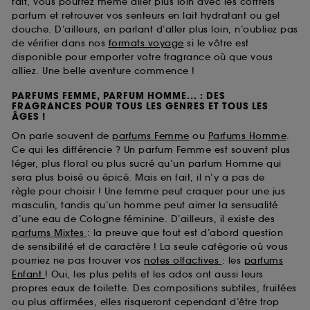
fait, vous pourrez même aller plus loin avec les coffrets
parfum et retrouver vos senteurs en lait hydratant ou gel
douche. D’ailleurs, en parlant d’aller plus loin, n’oubliez pas
de vérifier dans nos
formats voyage
si le vôtre est
disponible pour emporter votre fragrance où que vous
alliez. Une belle aventure commence !
PARFUMS FEMME, PARFUM HOMME... : DES
FRAGRANCES POUR TOUS LES GENRES ET TOUS LES
ÂGES !
On parle souvent de
parfums Femme
ou
Parfums Homme
.
Ce qui les différencie ? Un parfum Femme est souvent plus
léger, plus floral ou plus sucré qu’un parfum Homme qui
sera plus boisé ou épicé. Mais en fait, il n’y a pas de
règle pour choisir ! Une femme peut craquer pour une jus
masculin, tandis qu’un homme peut aimer la sensualité
d’une eau de Cologne féminine. D’ailleurs, il existe des
parfums Mixtes
: la preuve que tout est d’abord question
de sensibilité et de caractère ! La seule catégorie où vous
pourriez ne pas trouver vos
notes olfactives
: les
parfums
Enfant
! Oui, les plus petits et les ados ont aussi leurs
propres eaux de toilette. Des compositions subtiles, fruitées
ou plus affirmées, elles risqueront cependant d’être trop