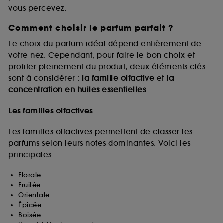
vous percevez.
Comment choisir le parfum parfait ?
A l'exception des cookies techniques, le dépôt et la
lecture de ces traceurs requiert votre accord. Vous
Le choix du parfum idéal dépend entièrement de
pouvez personnaliser vos choix concernant le dépôt
votre nez. Cependant, pour faire le bon choix et
de ces cookies grâce au bouton "personnaliser mes
profiter pleinement du produit, deux éléments clés
choix" ci-dessous ou décider de "tout accepter".
sont à considérer :
la famille olfactive
et
la
Sephora pourra associer les informations de
concentration en huiles essentielles
.
navigation collectées par ces Cookies, pour les
finalités acceptées, avec les données personnelles
collectées ou générées lors de votre activité en ligne
Les familles olfactives
ou en magasin. Pour refuser tous les cookies, cliques
sur "continuer sans accepter". Voous pouvez à tout
Les
familles olfactives
permettent de classer les
moment choisir de retirer votrte consentement. Si vous
parfums selon leurs notes dominantes. Voici les
souhaitez obtenir plus d'information sur les cookies
principales :
utilisés,
cliquez
ici
.
Florale
Fruitée
Orientale
Épicée
Boisée