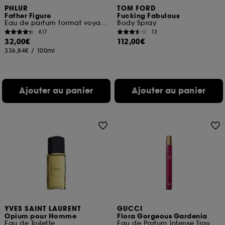
PHLUR
TOM FORD
Father Figure
Fucking Fabulous
Eau de parfum format voyage
Body Spray
617
13
32,00€
112,00€
336,84€
/
100ml
Ajouter au panier
Ajouter au panier
YVES SAINT LAURENT
GUCCI
Opium pour Homme
Flora Gorgeous Gardenia
Eau de Toilette
Eau de Parfum Intense Travel size