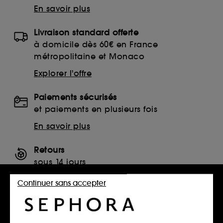
En savoir plus
Livraison standard offerte
à domicile dès 60€ en France
métropolitaine et Monaco
Explorer l'offre
Paiements sécurisés
et paiements en plusieurs fois
En savoir plus
Retours
sous 14 jours
Retourner mon article
Continuer sans accepter
SERVICES, CONTACT ET CONDITIONS DES OFFRES