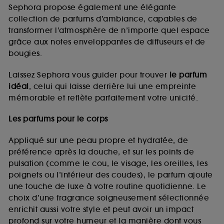
de vous plaire via des publicités, y compris sur des
Sephora propose également une élégante
sites tiers et sur les réseaux sociaux, sur la base
collection de parfums d’ambiance, capables de
des pages que vous avez consultées, de votre
transformer l’atmosphère de n’importe quel espace
navigation, et de l'historique de vos interactions.
grâce aux notes enveloppantes de diffuseurs et de
Cookies de mesure d’audience :
ils nous
bougies.
permettent de réaliser des statistiques de
fréquentation et de navigation sur notre site afin
Laissez Sephora vous guider pour trouver
le parfum
d’en améliorer la performance.
idéal
, celui qui laisse derrière lui une empreinte
Cookies de sécurisation des paiements en ligne :
mémorable et reflète parfaitement votre unicité.
ils nous permettent de lutter notamment contre les
fraudes aux moyens de paiement et les
Les parfums pour le corps
usurpations d’identité.
Appliqué sur une peau propre et hydratée, de
Cookies fonctionnels :
il s’agit de cookies
préférence après la douche, et sur les points de
permettant l’affichage et/ou la fourniture de
pulsation (comme le cou, le visage, les oreilles, les
certaines fonctionnalités du site, tel que les
cookies d’authentification qui sont utilisés afin de
poignets ou l’intérieur des coudes), le parfum ajoute
vous faire bénéficier de l’authentification
une touche de luxe à votre routine quotidienne. Le
prolongée vous permettant d’accéder à votre
choix d’une fragrance soigneusement sélectionnée
compte lors de votre prochaine visite sur le site
enrichit aussi votre style et peut avoir un impact
sans saisir à nouveau votre identifiant et mot de
profond sur votre humeur et la manière dont vous
passe.