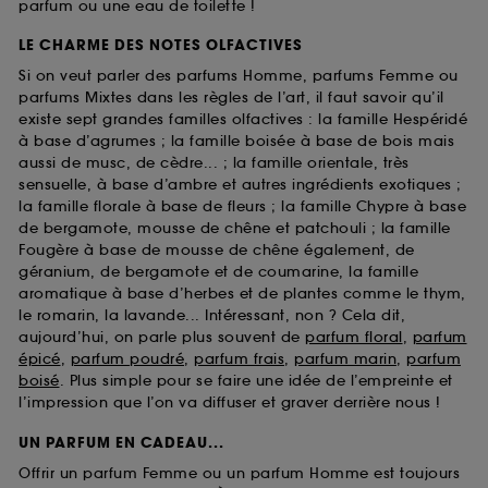
parfum ou une eau de toilette !
LE CHARME DES NOTES OLFACTIVES
Si on veut parler des parfums Homme, parfums Femme ou
parfums Mixtes dans les règles de l’art, il faut savoir qu’il
existe sept grandes familles olfactives : la famille Hespéridé
à base d’agrumes ; la famille boisée à base de bois mais
aussi de musc, de cèdre... ; la famille orientale, très
sensuelle, à base d’ambre et autres ingrédients exotiques ;
la famille florale à base de fleurs ; la famille Chypre à base
de bergamote, mousse de chêne et patchouli ; la famille
Fougère à base de mousse de chêne également, de
géranium, de bergamote et de coumarine, la famille
aromatique à base d’herbes et de plantes comme le thym,
le romarin, la lavande... Intéressant, non ? Cela dit,
aujourd’hui, on parle plus souvent de
parfum floral
,
parfum
épicé
,
parfum poudré
,
parfum frais
,
parfum marin
,
parfum
boisé
. Plus simple pour se faire une idée de l’empreinte et
l’impression que l’on va diffuser et graver derrière nous !
UN PARFUM EN CADEAU...
Offrir un parfum Femme ou un parfum Homme est toujours