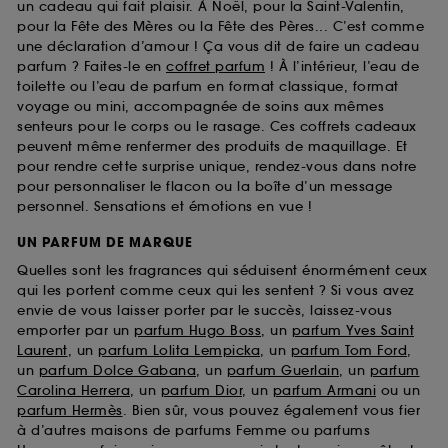
un cadeau qui fait plaisir. À Noël, pour la Saint-Valentin,
pour la Fête des Mères ou la Fête des Pères... C’est comme
une déclaration d’amour ! Ça vous dit de faire un cadeau
parfum ? Faites-le en
coffret parfum
! À l’intérieur, l’eau de
toilette ou l’eau de parfum en format classique, format
voyage ou mini, accompagnée de soins aux mêmes
senteurs pour le corps ou le rasage. Ces coffrets cadeaux
peuvent même renfermer des produits de maquillage. Et
pour rendre cette surprise unique, rendez-vous dans notre
pour personnaliser le flacon ou la boîte d’un message
personnel. Sensations et émotions en vue !
UN PARFUM DE MARQUE
Quelles sont les fragrances qui séduisent énormément ceux
qui les portent comme ceux qui les sentent ? Si vous avez
envie de vous laisser porter par le succès, laissez-vous
emporter par un
parfum Hugo Boss
, un
parfum Yves Saint
Laurent
, un
parfum Lolita Lempicka
, un
parfum Tom Ford
,
un
parfum Dolce Gabana
, un
parfum Guerlain
, un
parfum
Carolina Herrera
, un
parfum Dior
, un
parfum Armani
ou un
parfum Hermès
. Bien sûr, vous pouvez également vous fier
à d’autres maisons de parfums Femme ou parfums