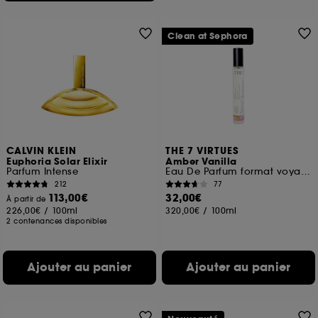
Clean at Sephora
CALVIN KLEIN
THE 7 VIRTUES
Euphoria Solar Elixir
Amber Vanilla
Parfum Intense
Eau De Parfum format voyage
212
77
113,00€
32,00€
À partir de
226,00€
/
100ml
320,00€
/
100ml
2 contenances disponibles
Ajouter au panier
Ajouter au panier