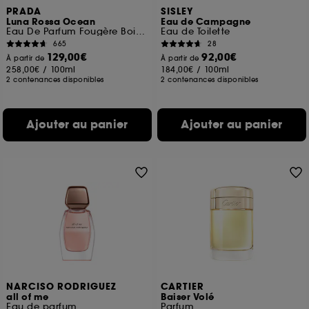
PRADA
SISLEY
Luna Rossa Ocean
Eau de Campagne
Eau De Parfum Fougère Boisée Ambrée Pour Homme
Eau de Toilette
665
28
129,00€
92,00€
À partir de
À partir de
258,00€
/
100ml
184,00€
/
100ml
2 contenances disponibles
2 contenances disponibles
Ajouter au panier
Ajouter au panier
NARCISO RODRIGUEZ
CARTIER
all of me
Baiser Volé
Eau de parfum
Parfum