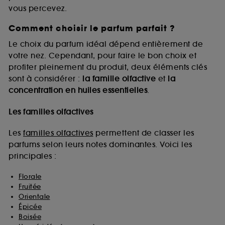
vous percevez.
Comment choisir le parfum parfait ?
A l'exception des cookies techniques, le dépôt et la
lecture de ces traceurs requiert votre accord. Vous
Le choix du parfum idéal dépend entièrement de
pouvez personnaliser vos choix concernant le dépôt
votre nez. Cependant, pour faire le bon choix et
de ces cookies grâce au bouton "personnaliser mes
profiter pleinement du produit, deux éléments clés
choix" ci-dessous ou décider de "tout accepter".
sont à considérer :
la famille olfactive
et
la
Sephora pourra associer les informations de
concentration en huiles essentielles
.
navigation collectées par ces Cookies, pour les
finalités acceptées, avec les données personnelles
collectées ou générées lors de votre activité en ligne
Les familles olfactives
ou en magasin. Pour refuser tous les cookies, cliques
sur "continuer sans accepter". Voous pouvez à tout
Les
familles olfactives
permettent de classer les
moment choisir de retirer votrte consentement. Si vous
parfums selon leurs notes dominantes. Voici les
souhaitez obtenir plus d'information sur les cookies
principales :
utilisés,
cliquez
ici
.
Florale
Fruitée
Orientale
Épicée
Boisée