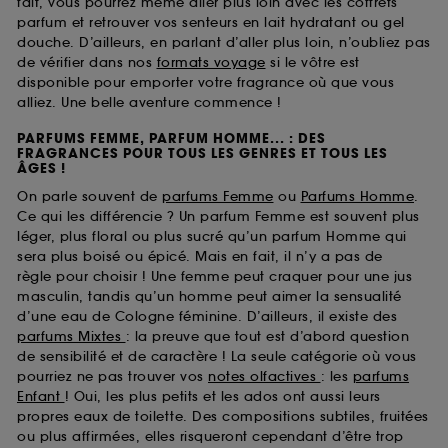
fait, vous pourrez même aller plus loin avec les coffrets
parfum et retrouver vos senteurs en lait hydratant ou gel
douche. D’ailleurs, en parlant d’aller plus loin, n’oubliez pas
de vérifier dans nos
formats voyage
si le vôtre est
disponible pour emporter votre fragrance où que vous
alliez. Une belle aventure commence !
PARFUMS FEMME, PARFUM HOMME... : DES
FRAGRANCES POUR TOUS LES GENRES ET TOUS LES
ÂGES !
On parle souvent de
parfums Femme
ou
Parfums Homme
.
Ce qui les différencie ? Un parfum Femme est souvent plus
léger, plus floral ou plus sucré qu’un parfum Homme qui
sera plus boisé ou épicé. Mais en fait, il n’y a pas de
règle pour choisir ! Une femme peut craquer pour une jus
masculin, tandis qu’un homme peut aimer la sensualité
d’une eau de Cologne féminine. D’ailleurs, il existe des
parfums Mixtes
: la preuve que tout est d’abord question
de sensibilité et de caractère ! La seule catégorie où vous
pourriez ne pas trouver vos
notes olfactives
: les
parfums
Enfant
! Oui, les plus petits et les ados ont aussi leurs
propres eaux de toilette. Des compositions subtiles, fruitées
ou plus affirmées, elles risqueront cependant d’être trop