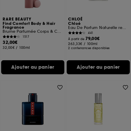
RARE BEAUTY
CHLOÉ
Find Comfort Body & Hair
Chloé
Fragrance
Eau De Parfum Naturelle rechargeable
Brume Parfumée Corps & Cheveux
441
1517
79,00€
À partir de
32,00€
263,33€
/
100ml
32,00€
/
100ml
2 contenances disponibles
Ajouter au panier
Ajouter au panier