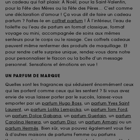
un cadeau qui fait plaisir. À Noël, pour la Saint-Valentin,
pour la Fête des Mères ou la Fête des Pères... C’est comme
une déclaration d’amour ! Ça vous dit de faire un cadeau
parfum ? Faites-le en
coffret parfum
! À l’intérieur, l’eau de
toilette ou l’eau de parfum en format classique, format
voyage ou mini, accompagnée de soins aux mêmes
senteurs pour le corps ou le rasage. Ces coffrets cadeaux
peuvent même renfermer des produits de maquillage. Et
pour rendre cette surprise unique, rendez-vous dans notre
pour personnaliser le flacon ou la boîte d’un message
personnel. Sensations et émotions en vue !
UN PARFUM DE MARQUE
Quelles sont les fragrances qui séduisent énormément ceux
qui les portent comme ceux qui les sentent ? Si vous avez
envie de vous laisser porter par le succès, laissez-vous
emporter par un
parfum Hugo Boss
, un
parfum Yves Saint
Laurent
, un
parfum Lolita Lempicka
, un
parfum Tom Ford
,
un
parfum Dolce Gabana
, un
parfum Guerlain
, un
parfum
Carolina Herrera
, un
parfum Dior
, un
parfum Armani
ou un
parfum Hermès
. Bien sûr, vous pouvez également vous fier
à d’autres maisons de parfums Femme ou parfums