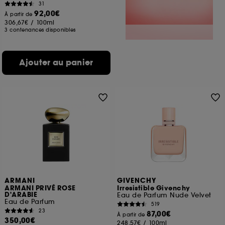
31
92,00€
À partir de
306,67€
/
100ml
3 contenances disponibles
Ajouter au panier
ARMANI
GIVENCHY
ARMANI PRIVÉ ROSE
Irresistible Givenchy
D'ARABIE
Eau de Parfum Nude Velvet
Eau de Parfum
519
23
87,00€
À partir de
350,00€
248,57€
/
100ml