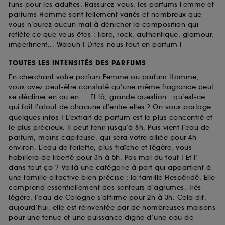
funs pour les adultes. Rassurez-vous, les parfums Femme et
parfums Homme sont tellement variés et nombreux que
vous n’aurez aucun mal à dénicher la composition qui
reflète ce que vous êtes : libre, rock, authentique, glamour,
impertinent... Waouh ! Dites-nous tout en parfum !
TOUTES LES INTENSITÉS DES PARFUMS
En cherchant votre parfum Femme ou parfum Homme,
vous avez peut-être constaté qu’une même fragrance peut
se décliner en ou en ... Et là, grande question : qu’est-ce
qui fait l’atout de chacune d’entre elles ? On vous partage
quelques infos ! L’extrait de parfum est le plus concentré et
le plus précieux. Il peut tenir jusqu’à 8h. Puis vient l’eau de
parfum, moins capiteuse, qui sera votre alliée pour 4h
environ. L’eau de toilette, plus fraîche et légère, vous
habillera de liberté pour 3h à 5h. Pas mal du tout ! Et l’
dans tout ça ? Voilà une catégorie à part qui appartient à
une famille olfactive bien précise : la famille Hespéridé. Elle
comprend essentiellement des senteurs d'agrumes. Très
légère, l’eau de Cologne s’affirme pour 2h à 3h. Cela dit,
aujourd’hui, elle est réinventée par de nombreuses maisons
pour une tenue et une puissance digne d’une eau de