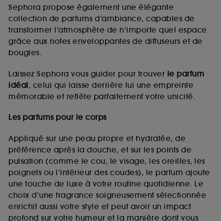
de vous plaire via des publicités, y compris sur des
Sephora propose également une élégante
sites tiers et sur les réseaux sociaux, sur la base
collection de parfums d’ambiance, capables de
des pages que vous avez consultées, de votre
transformer l’atmosphère de n’importe quel espace
navigation, et de l'historique de vos interactions.
grâce aux notes enveloppantes de diffuseurs et de
Cookies de mesure d’audience :
ils nous
bougies.
permettent de réaliser des statistiques de
fréquentation et de navigation sur notre site afin
Laissez Sephora vous guider pour trouver
le parfum
d’en améliorer la performance.
idéal
, celui qui laisse derrière lui une empreinte
Cookies de sécurisation des paiements en ligne :
mémorable et reflète parfaitement votre unicité.
ils nous permettent de lutter notamment contre les
fraudes aux moyens de paiement et les
Les parfums pour le corps
usurpations d’identité.
Appliqué sur une peau propre et hydratée, de
Cookies fonctionnels :
il s’agit de cookies
préférence après la douche, et sur les points de
permettant l’affichage et/ou la fourniture de
pulsation (comme le cou, le visage, les oreilles, les
certaines fonctionnalités du site, tel que les
cookies d’authentification qui sont utilisés afin de
poignets ou l’intérieur des coudes), le parfum ajoute
vous faire bénéficier de l’authentification
une touche de luxe à votre routine quotidienne. Le
prolongée vous permettant d’accéder à votre
choix d’une fragrance soigneusement sélectionnée
compte lors de votre prochaine visite sur le site
enrichit aussi votre style et peut avoir un impact
sans saisir à nouveau votre identifiant et mot de
profond sur votre humeur et la manière dont vous
passe.