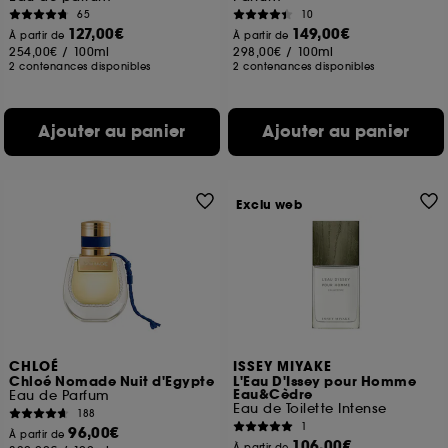
65
10
127,00€
149,00€
À partir de
À partir de
254,00€
/
100ml
298,00€
/
100ml
2 contenances disponibles
2 contenances disponibles
Ajouter au panier
Ajouter au panier
Exclu web
CHLOÉ
ISSEY MIYAKE
Chloé Nomade Nuit d'Egypte
L'Eau D'Issey pour Homme
Eau&Cèdre
Eau de Parfum
Eau de Toilette Intense
188
1
96,00€
À partir de
106,00€
À partir de