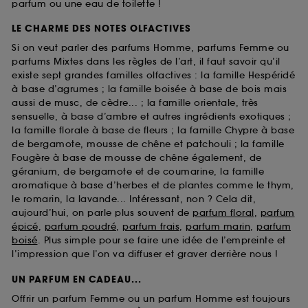
parfum ou une eau de toilette !
LE CHARME DES NOTES OLFACTIVES
Si on veut parler des parfums Homme, parfums Femme ou
parfums Mixtes dans les règles de l’art, il faut savoir qu’il
existe sept grandes familles olfactives : la famille Hespéridé
à base d’agrumes ; la famille boisée à base de bois mais
aussi de musc, de cèdre... ; la famille orientale, très
sensuelle, à base d’ambre et autres ingrédients exotiques ;
la famille florale à base de fleurs ; la famille Chypre à base
de bergamote, mousse de chêne et patchouli ; la famille
Fougère à base de mousse de chêne également, de
géranium, de bergamote et de coumarine, la famille
aromatique à base d’herbes et de plantes comme le thym,
le romarin, la lavande... Intéressant, non ? Cela dit,
aujourd’hui, on parle plus souvent de
parfum floral
,
parfum
épicé
,
parfum poudré
,
parfum frais
,
parfum marin
,
parfum
boisé
. Plus simple pour se faire une idée de l’empreinte et
l’impression que l’on va diffuser et graver derrière nous !
UN PARFUM EN CADEAU...
Offrir un parfum Femme ou un parfum Homme est toujours