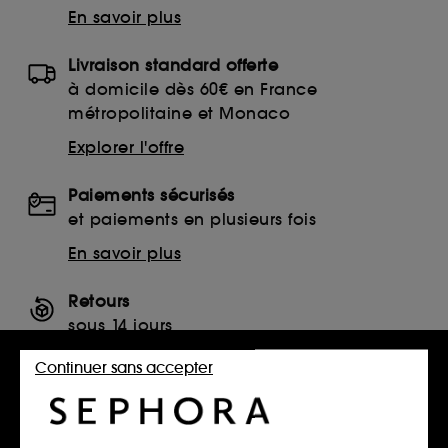
En savoir plus
Livraison standard offerte
à domicile dès 60€ en France
métropolitaine et Monaco
Explorer l'offre
Paiements sécurisés
et paiements en plusieurs fois
En savoir plus
Retours
sous 14 jours
Retourner mon article
Continuer sans accepter
SERVICES, CONTACT ET CONDITIONS DES OFFRES