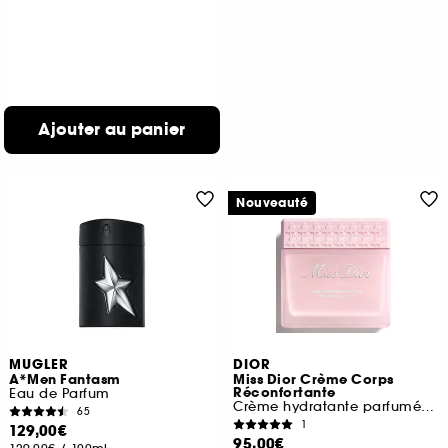
Ajouter au panier
Nouveauté
MUGLER
DIOR
A*Men Fantasm
Miss Dior Crème Corps
Réconfortante
Eau de Parfum
Crème hydratante parfumé pour le corps
65
1
129,00€
95,00€