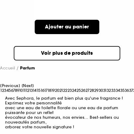
Ajouter au panier
Voir plus de produits
Accueil
Parfum
[
Previous
]
[
Next
]
1
2
3
4
5
6
7
8
9
10
11
12
13
14
15
16
17
18
19
20
21
22
23
24
25
26
27
28
29
30
31
32
33
34
35
36
37
Avec Sephora, le parfum est bien plus qu'une fragrance !
Exprimez votre personnalité
avec une eau de toilette florale ou une eau de parfum
puissante pour un reflet
évocateur de nos humeurs, nos envies... Best-sellers ou
nouveautés parfum,
arborez votre nouvelle signature !