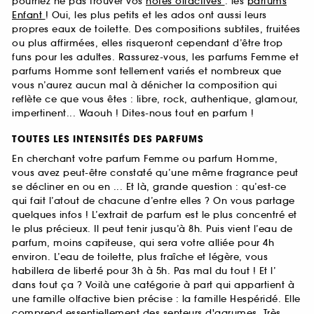
pourriez ne pas trouver vos
notes olfactives
: les
parfums
Enfant
! Oui, les plus petits et les ados ont aussi leurs
propres eaux de toilette. Des compositions subtiles, fruitées
ou plus affirmées, elles risqueront cependant d’être trop
funs pour les adultes. Rassurez-vous, les parfums Femme et
parfums Homme sont tellement variés et nombreux que
vous n’aurez aucun mal à dénicher la composition qui
reflète ce que vous êtes : libre, rock, authentique, glamour,
impertinent... Waouh ! Dites-nous tout en parfum !
TOUTES LES INTENSITÉS DES PARFUMS
En cherchant votre parfum Femme ou parfum Homme,
vous avez peut-être constaté qu’une même fragrance peut
se décliner en ou en ... Et là, grande question : qu’est-ce
qui fait l’atout de chacune d’entre elles ? On vous partage
quelques infos ! L’extrait de parfum est le plus concentré et
le plus précieux. Il peut tenir jusqu’à 8h. Puis vient l’eau de
parfum, moins capiteuse, qui sera votre alliée pour 4h
environ. L’eau de toilette, plus fraîche et légère, vous
habillera de liberté pour 3h à 5h. Pas mal du tout ! Et l’
dans tout ça ? Voilà une catégorie à part qui appartient à
une famille olfactive bien précise : la famille Hespéridé. Elle
comprend essentiellement des senteurs d'agrumes. Très