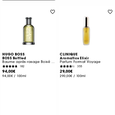
HUGO BOSS
CLINIQUE
BOSS Bottled
Aromatics Elixir
Baume après-rasage Boisé et Oriental
Parfum Format Voyage
182
355
94,00€
29,00€
94,00€
/
100ml
290,00€
/
100ml