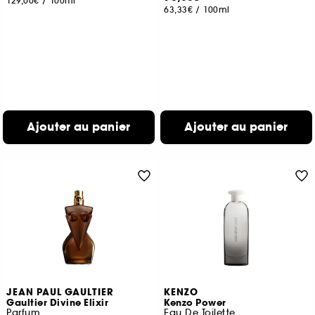
129,00€
/
100ml
63,33€
/
100ml
Ajouter au panier
Ajouter au panier
JEAN PAUL GAULTIER
KENZO
Gaultier Divine Elixir
Kenzo Power
Parfum
Eau De Toilette