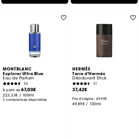
MONTBLANC
HERMÈS
Explorer Ultra Blue
Terre d'Hermès
Eau de Parfum
Déodorant Stick
52
31
67,00€
37,42€
À partir de
223,33€
/
100ml
Prix d'origine : 49,90€
3 contenances disponibles
49,89€
/
100ml