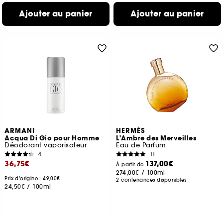
Ajouter au panier
Ajouter au panier
ARMANI
HERMÈS
Acqua Di Gio pour Homme
L'Ambre des Merveilles
Déodorant vaporisateur
Eau de Parfum
4
11
36,75€
137,00€
À partir de
274,00€
/
100ml
Prix d'origine : 49,00€
2 contenances disponibles
24,50€
/
100ml