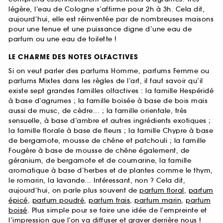
légère, l’eau de Cologne s’affirme pour 2h à 3h. Cela dit,
aujourd’hui, elle est réinventée par de nombreuses maisons
pour une tenue et une puissance digne d’une eau de
parfum ou une eau de toilette !
LE CHARME DES NOTES OLFACTIVES
Si on veut parler des parfums Homme, parfums Femme ou
parfums Mixtes dans les règles de l’art, il faut savoir qu’il
existe sept grandes familles olfactives : la famille Hespéridé
à base d’agrumes ; la famille boisée à base de bois mais
aussi de musc, de cèdre... ; la famille orientale, très
sensuelle, à base d’ambre et autres ingrédients exotiques ;
la famille florale à base de fleurs ; la famille Chypre à base
de bergamote, mousse de chêne et patchouli ; la famille
Fougère à base de mousse de chêne également, de
géranium, de bergamote et de coumarine, la famille
aromatique à base d’herbes et de plantes comme le thym,
le romarin, la lavande... Intéressant, non ? Cela dit,
aujourd’hui, on parle plus souvent de
parfum floral
,
parfum
épicé
,
parfum poudré
,
parfum frais
,
parfum marin
,
parfum
boisé
. Plus simple pour se faire une idée de l’empreinte et
l’impression que l’on va diffuser et graver derrière nous !