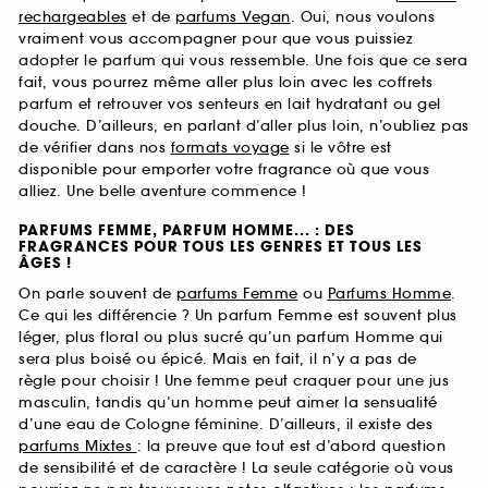
rechargeables
et de
parfums Vegan
. Oui, nous voulons
vraiment vous accompagner pour que vous puissiez
adopter le parfum qui vous ressemble. Une fois que ce sera
fait, vous pourrez même aller plus loin avec les coffrets
parfum et retrouver vos senteurs en lait hydratant ou gel
douche. D’ailleurs, en parlant d’aller plus loin, n’oubliez pas
de vérifier dans nos
formats voyage
si le vôtre est
disponible pour emporter votre fragrance où que vous
alliez. Une belle aventure commence !
PARFUMS FEMME, PARFUM HOMME... : DES
FRAGRANCES POUR TOUS LES GENRES ET TOUS LES
ÂGES !
On parle souvent de
parfums Femme
ou
Parfums Homme
.
Ce qui les différencie ? Un parfum Femme est souvent plus
léger, plus floral ou plus sucré qu’un parfum Homme qui
sera plus boisé ou épicé. Mais en fait, il n’y a pas de
règle pour choisir ! Une femme peut craquer pour une jus
masculin, tandis qu’un homme peut aimer la sensualité
d’une eau de Cologne féminine. D’ailleurs, il existe des
parfums Mixtes
: la preuve que tout est d’abord question
de sensibilité et de caractère ! La seule catégorie où vous