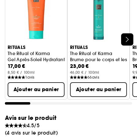
l'application, notamment après avoir transpiré ou
après une baignade.
Ignorer le carrousel produits
RITUALS
RITUALS
R
The Ritual of Karma
The Ritual of Karma
Th
Gel Après-Soleil Hydratant
Brume pour le corps et les ch
Br
17,00 €
23,00 €
1
8,50 € / 100ml
46,00 € / 100ml
9,
1
avis
66
avis
Ajouter au panier
Ajouter au panier
Avis sur le produit
4.5/5
(4 avis sur le produit)