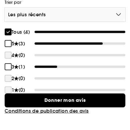
Trier par
Les plus récents
Tous (4)
5
(3)
4
(0)
3
(1)
2
(0)
1
(0)
Donner mon avis
Conditions de publication des avis