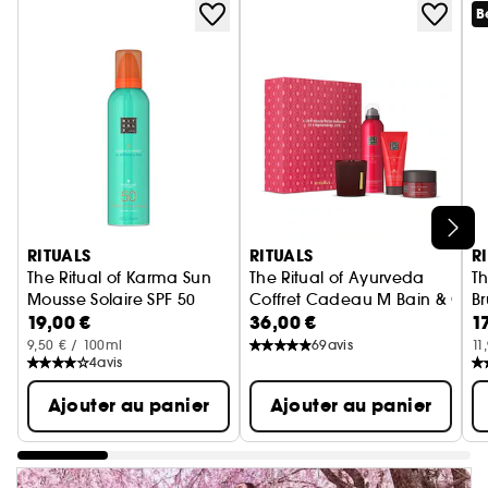
B
Ignorer le carrousel produits
RITUALS
RITUALS
R
The Ritual of Karma Sun
The Ritual of Ayurveda
Th
Mousse Solaire SPF 50
Coffret Cadeau M Bain & Cor
Br
19,00 €
36,00 €
1
9,50 € / 100ml
69
avis
11
4
avis
Ajouter au panier
Ajouter au panier