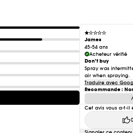
James
45-54 ans
Acheteur vérifié
Don’t buy
Spray was intermitt
air when spraying.
Traduire avec Goog
Recommande : No
Cet avis vous a-t-il 
Signaler ce conten