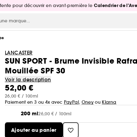
Calendrier de l'Av
attente pour découvrir en avant-première le
ps
LANCASTER
SUN SPORT - Brume Invisible Rafr
Mouillée SPF 30
Voir la description
52,00 €
26,00 € / 100ml
Paiement en 3 ou 4x avec
PayPal
,
Oney
ou
Klarna
200 ml
26,00 € / 100ml
Ajouter au panier