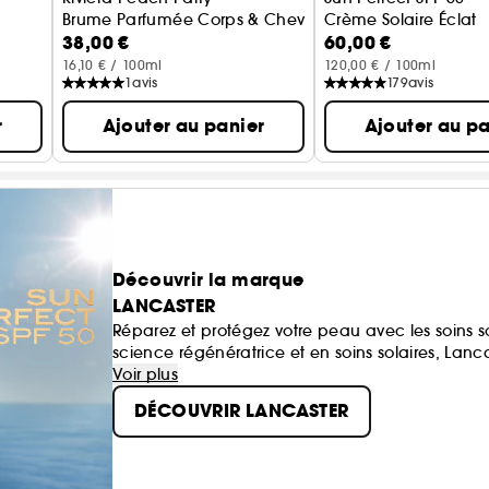
Brume Parfumée Corps & Cheveux
Crème Solaire Éclat
38,00 €
60,00 €
16,10 € / 100ml
120,00 € / 100ml
1
avis
179
avis
r
Ajouter au panier
Ajouter au pa
Découvrir la marque
LANCASTER
Réparez et protégez votre peau avec les soins s
science régénératrice et en soins solaires, Lanca
des protections solaires.
Voir plus
DÉCOUVRIR LANCASTER