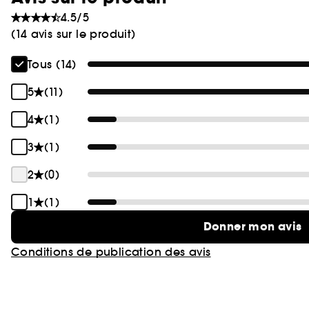
4.5/5
(14 avis sur le produit)
Tous (14)
5
(11)
4
(1)
3
(1)
2
(0)
1
(1)
Donner mon avis
Conditions de publication des avis