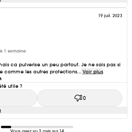
19 juil. 2023
uis 1 semaine
 mais ca pulverise un peu partout. Je ne sais pas si
te comme les autres protections...
Voir plus
n
été utile ?
1
0
u
Vous avez vu 2 avis sur 14