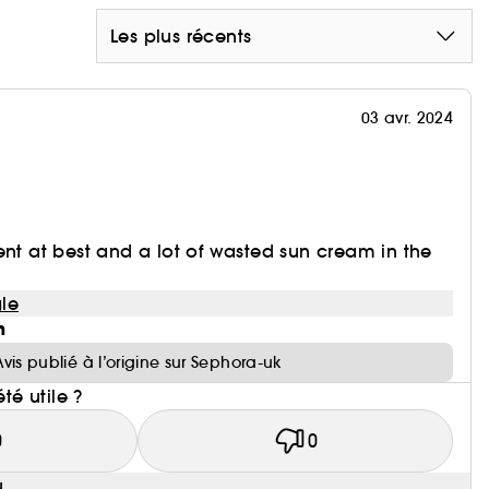
Les plus récents
03 avr. 2024
ent at best and a lot of wasted sun cream in the
le
n
Avis publié à l’origine sur Sephora-uk
été utile ?
0
0
u