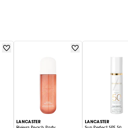
LANCASTER
LANCASTER
Riviera Peach Party
Sun Perfect SPF 50