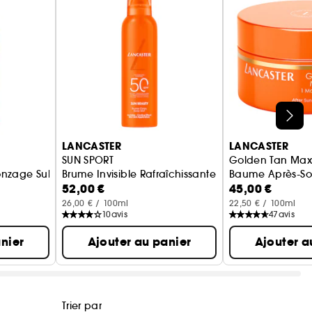
LANCASTER
LANCASTER
SUN SPORT
Golden Tan Max
ronzage Sublime SPF 30
Brume Invisible Rafraîchissante Application Peau 
Baume Après-Sol
52,00 €
45,00 €
26,00 € / 100ml
22,50 € / 100ml
10
avis
47
avis
nier
Ajouter au panier
Ajouter a
Trier par