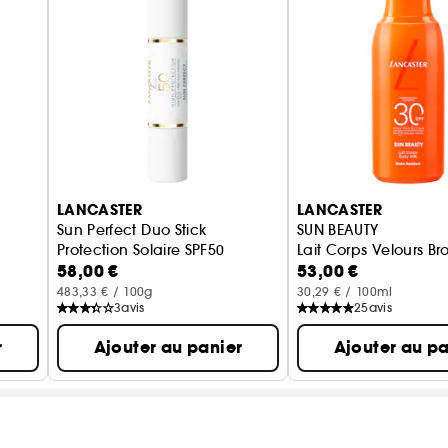
LANCASTER
LANCASTER
Sun Perfect Duo Stick
SUN BEAUTY
Protection Solaire SPF50
Lait Corps Velours B
58,00 €
53,00 €
483,33 € / 100g
30,29 € / 100ml
3
avis
25
avis
r
Ajouter au panier
Ajouter au pa