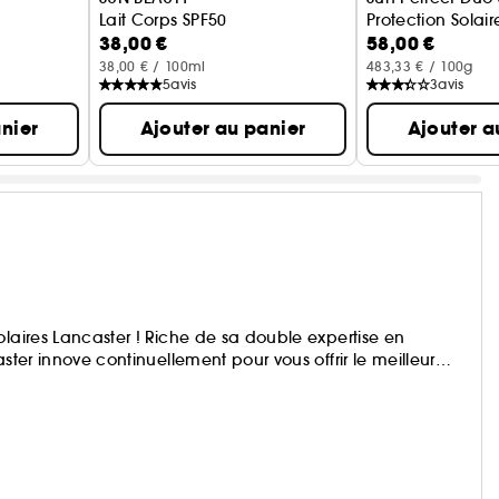
Lait Corps SPF50
Protection Solair
38,00 €
58,00 €
38,00 € / 100ml
483,33 € / 100g
5
avis
3
avis
nier
Ajouter au panier
Ajouter a
olaires Lancaster ! Riche de sa double expertise en
ster innove continuellement pour vous offrir le meilleur