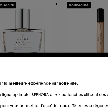
n social
Nouveauté
E MONDE GOURMAND
PHLUR
rème Vanille
Vanilla Skin
au de Parfum
ir la meilleure expérience sur notre site.
83
652
2,00€
32,00€
 ligne optimale, SEPHORA et ses partenaires utilisent des c
6,67€
/
100ml
336,84€
/
100ml
s pour vous permettre d’accéder aux différentes catégories, 