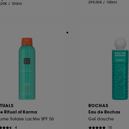
299,00€
/
100ml
,00€
/
100ml
ITUALS
ROCHAS
e Ritual of Karma
Eau de Rochas
ume Solaire Lactée SPF 50
Gel douche
4
10