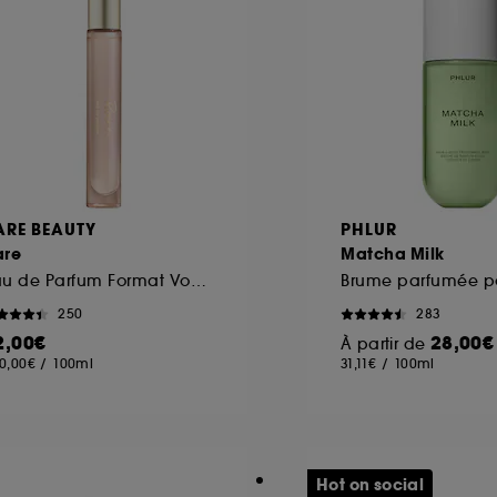
ARE BEAUTY
PHLUR
are
Matcha Milk
Eau de Parfum Format Voyage
250
283
2,00€
28,00€
À partir de
0,00€
/
100ml
31,11€
/
100ml
Hot on social