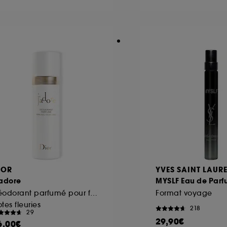
ôt et la lecture de ces traceurs requiert votre accord. V
rsonnaliser mes choix" ci-dessous ou décider de "tout ac
s Cookies, pour les finalités acceptées, avec les données
ur refuser tous les cookies, cliques sur "continuer sans a
tez obtenir plus d'information sur les cookies utilisés,
cliq
IOR
YVES SAINT LAUR
’adore
MYSLF Eau de Par
Déodorant parfumé pour femme vaporisateur
Format voyage
tes fleuries
218
29
29,90€
6,00€