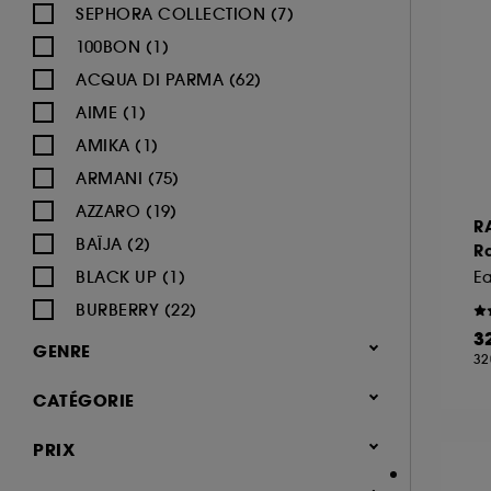
SEPHORA COLLECTION (7)
100BON (1)
ACQUA DI PARMA (62)
AIME (1)
AMIKA (1)
ARMANI (75)
AZZARO (19)
R
BAÏJA (2)
R
BLACK UP (1)
BURBERRY (22)
3
BVLGARI (12)
GENRE
32
BY ROSIE JANE (3)
Femme (1377)
CATÉGORIE
CACHAREL (24)
Homme (544)
CALVIN KLEIN (20)
Parfum
PRIX
Mixte (493)
CAROLINA HERRERA (21)
Jusqu'à -30% sur une sélection de
Enfant (40)