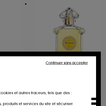
Continuer sans accepter
GUERLAIN
Mitsouko
Eau de parfum format voyage
Eau de Parfum
142
118,30€
ookies et autres traceurs, tels que des :
Prix d'origine : 169,00€
157,73€
/
100ml
produits et services du site et sécuriser