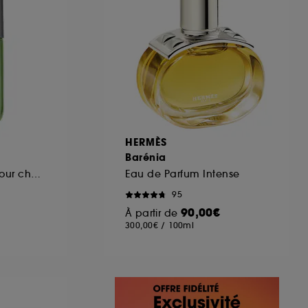
HERMÈS
Barénia
Brume parfumée pour cheveux et corps
Eau de Parfum Intense
95
90,00€
À partir de
300,00€
/
100ml