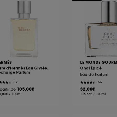
ERMÈS
LE MONDE GOUR
rre d'Hermès Eau Givrée,
Chai Épicé
echarge Parfum
Eau de Parfum
89
66
105,00€
32,00€
partir de
0,00€
/
100ml
106,67€
/
100ml