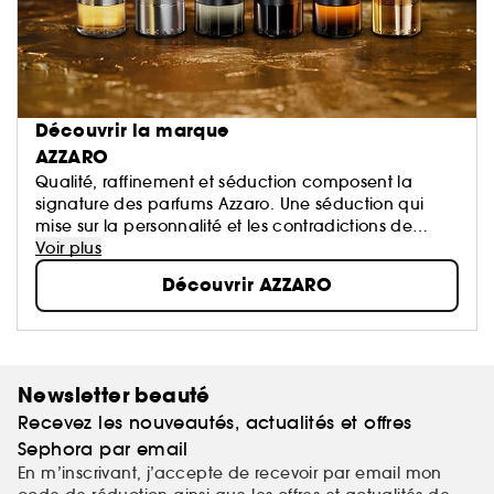
Découvrir la marque
AZZARO
Qualité, raffinement et séduction composent la
signature des parfums Azzaro. Une séduction qui
mise sur la personnalité et les contradictions de
chaque homme. Sans faste, toute en discrétion,
Voir plus
l’homme Azzaro est avant tout lui même, avec
Découvrir AZZARO
l’humour et la générosité qui caractérisent tous les
grands séducteurs.
Newsletter beauté
Recevez les nouveautés, actualités et offres
Sephora par email
En m’inscrivant, j’accepte de recevoir par email mon