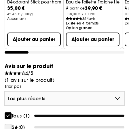
Déodorant Stick pour homme
Eau de Toilette Fraîche Hespé
E
35,00 €
39,90 €
À partir de
À 
45,45 € / 100g
138,00 € / 100ml
10
Aucun avis
354
avis
Existe en 4 formats
Ex
Option gravure
Ajouter au panier
Ajouter au panier
Avis sur le produit
4/5
(1 avis sur le produit)
Trier par
Les plus récents
Tous (1)
5
(0)