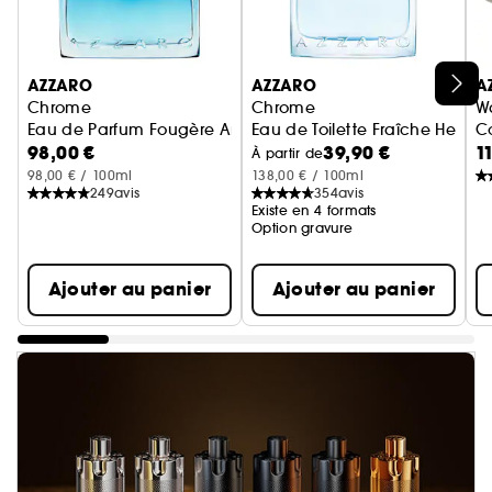
Ignorer le carrousel produits
AZZARO
AZZARO
A
Chrome
Chrome
W
Eau de Parfum Fougère Aromatique
Eau de Toilette Fraîche Hespé
C
98,00 €
39,90 €
1
À partir de
98,00 € / 100ml
138,00 € / 100ml
249
avis
354
avis
Existe en 4 formats
Option gravure
Ajouter au panier
Ajouter au panier