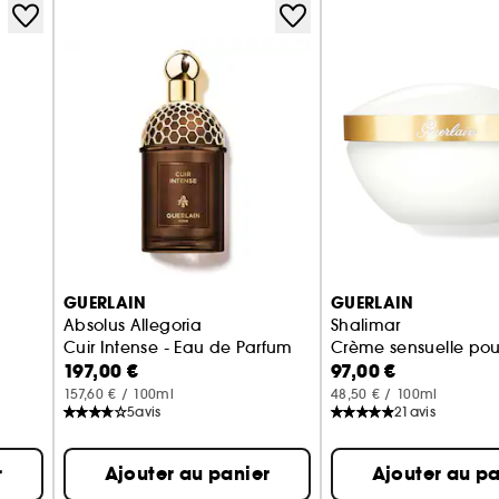
GUERLAIN
GUERLAIN
Absolus Allegoria
Shalimar
Cuir Intense - Eau de Parfum
Crème sensuelle pour
197,00 €
97,00 €
157,60 € / 100ml
48,50 € / 100ml
5
avis
21
avis
r
Ajouter au panier
Ajouter au pa