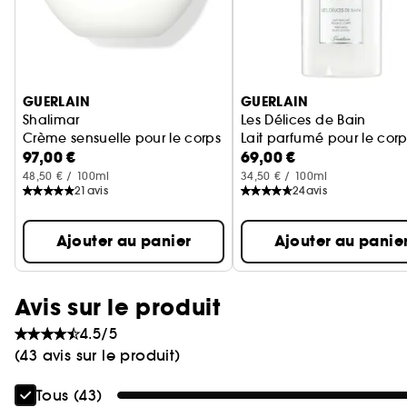
Ignorer le carrousel produits
GUERLAIN
GUERLAIN
Shalimar
Les Délices de Bain
Crème sensuelle pour le corps
Lait parfumé pour le corp
97,00 €
69,00 €
48,50 € / 100ml
34,50 € / 100ml
21
avis
24
avis
Ajouter au panier
Ajouter au panie
Avis sur le produit
4.5/5
(43 avis sur le produit)
Tous (43)