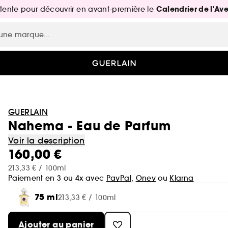
Calendrier de l'Av
attente pour découvrir en avant-première le
GUERLAIN
Nahema - Eau de Parfum
Voir la description
160,00 €
213,33 € / 100ml
Paiement en 3 ou 4x avec
PayPal
,
Oney
ou
Klarna
75 ml
213,33 € / 100ml
Ajouter au panier