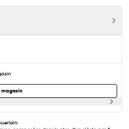
gasin
n magasin
uerlain.