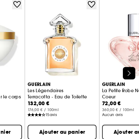
GUERLAIN
GUERLAIN
Les Légendaires
La Petite Robe N
 le corps
Terracotta - Eau de Toilette
Coeur
132,00 €
72,00 €
Eau de Parfum I
176,00 € / 100ml
360,00 € / 100ml
15
avis
Aucun avis
nier
Ajouter au panier
Ajouter a