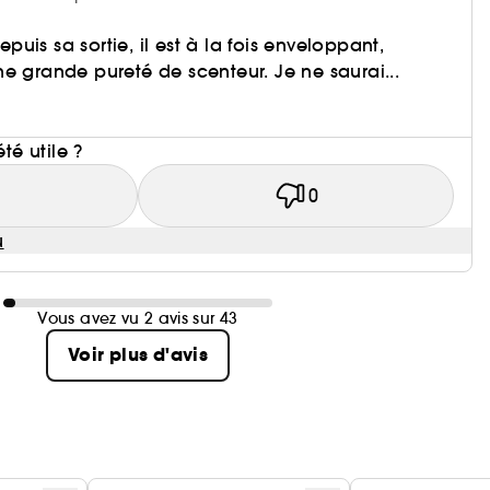
uis sa sortie, il est à la fois enveloppant,
e grande pureté de scenteur. Je ne saurai...
i
été utile ?
1
0
u
Vous avez vu 2 avis sur 43
Voir plus d'avis