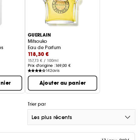
pleine de fougue et de passion. Créé en 1979 par
inant du Boléro de Ravel, Nahema révèle un tempo
nt.
GUERLAIN
Mitsouko
ps
Eau de Parfum
118,30 €
157,73 € / 100ml
Prix d'origine :
169,00 €
142
avis
nier
Ajouter au panier
Trier par
Les plus récents