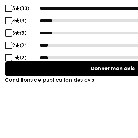
5
(33)
4
(3)
3
(3)
2
(2)
1
(2)
Donner mon avis
Conditions de publication des avis