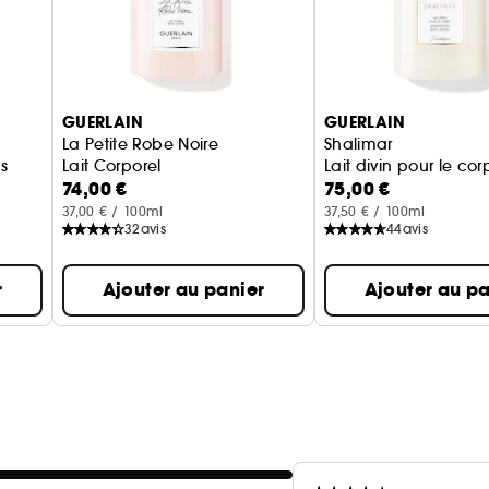
la femme. Douce et chaleureuse, Nahema est aussi 
Jean-Paul Guerlain et construit sur le rythme lanc
fascinant où douceur et passion alternent et s'enivre
GUERLAIN
GUERLAIN
La Petite Robe Noire
Shalimar
s
Lait Corporel
Lait divin pour le cor
74,00 €
75,00 €
37,00 € / 100ml
37,50 € / 100ml
32
avis
44
avis
r
Ajouter au panier
Ajouter au pa