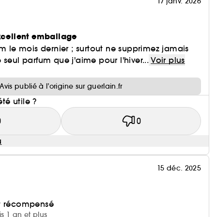
17 janv. 2026
excellent emballage
um le mois dernier ; surtout ne supprimez jamais
seul parfum que j'aime pour l'hiver...
Voir plus
i
Avis publié à l’origine sur guerlain.fr
été utile ?
0
0
u
15 déc. 2025
et récompensé
is 1 an et plus