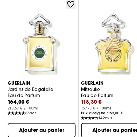
Ignorer le carrousel produits
GUERLAIN
GUERLAIN
Jardins de Bagatelle
Mitsouko
Eau de Parfum
Eau de Parfum
164,00 €
118,30 €
218,67 € / 100ml
157,73 € / 100ml
67
avis
Prix d'origine :
169,00 €
142
avis
Ajouter au panier
Ajouter au panie