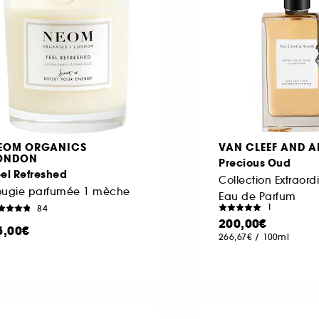
EOM ORGANICS
VAN CLEEF AND A
ONDON
Precious Oud
el Refreshed
Collection Extraord
ougie parfumée 1 mèche
Eau de Parfum
1
84
200,00€
5,00€
266,67€
/
100ml