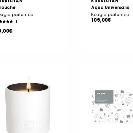
URKDJIAN
KURKDJIAN
nouche
Aqua Universalis
ougie parfumée
Bougie parfumée
105,00€
1
5,00€