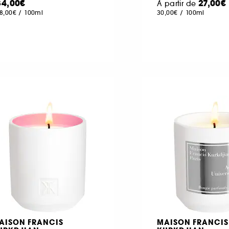
34,00€
27,00€
À partir de
8,00€
/
100ml
30,00€
/
100ml
AISON FRANCIS
MAISON FRANCIS