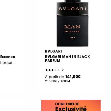
BVLGARI
 Essence
BVLGARI MAN IN BLACK
PARFUM
Parfum floral ambré boisé Rechargeable
2
141,00€
À partir de
235,00€
/
100ml