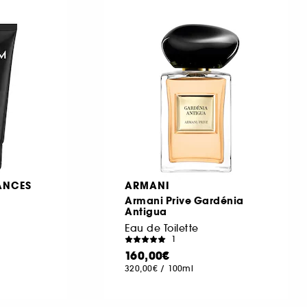
ANCES
ARMANI
Armani Prive Gardénia
Antigua
Eau de Toilette
1
160,00€
320,00€
/
100ml