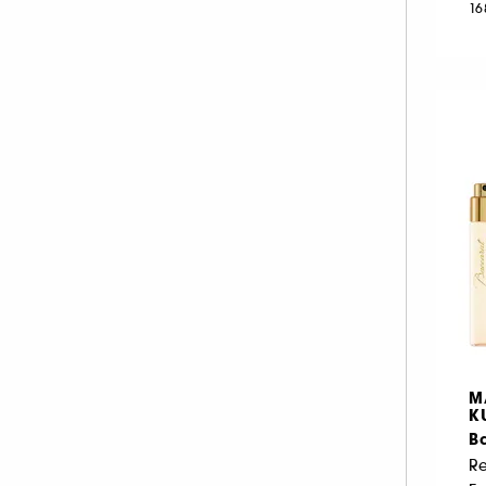
16
NARCISO RODRIGUEZ (36)
NEOM ORGANICS LONDON (4)
NINA RICCI (16)
NUXE (12)
ONLY THE BRAVE (1)
OUAI (6)
PENHALIGON'S (59)
PHLUR (26)
PRADA (27)
RABANNE FRAGRANCES (55)
RARE BEAUTY (17)
REMINISCENCE (16)
M
RITUALS (25)
K
B
ROCHAS (25)
R
SALT AND STONE (4)