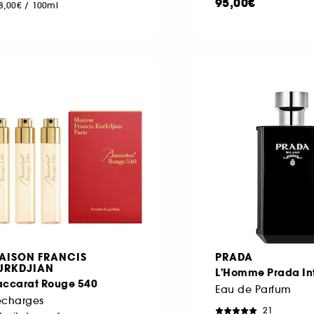
95,00€
8,00€
/
100ml
AISON FRANCIS
PRADA
URKDJIAN
L'Homme Prada In
accarat Rouge 540
Eau de Parfum
echarges
21