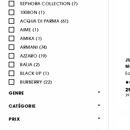
SEPHORA COLLECTION (7)
100BON (1)
ACQUA DI PARMA (61)
AIME (1)
AMIKA (1)
ARMANI (74)
AZZARO (19)
J
BAÏJA (2)
M
BLACK UP (1)
E
BURBERRY (22)
2
BVLGARI (12)
GENRE
39
BY ROSIE JANE (3)
Femme (1366)
CATÉGORIE
CACHAREL (24)
Homme (540)
CALVIN KLEIN (20)
Parfum
PRIX
Mixte (491)
CAROLINA HERRERA (21)
Jusqu'à -30% sur une sélection de
Enfant (40)