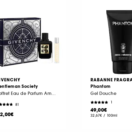
IVENCHY
RABANNE FRAGR
entleman Society
Phantom
Coffret Eau de Parfum Ambrée
Gel Douche
1
81
49,00€
12,00€
32,67€
/
100ml