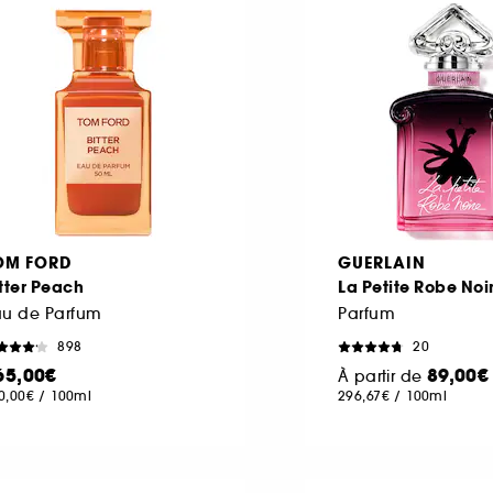
OM FORD
GUERLAIN
tter Peach
La Petite Robe Noi
au de Parfum
Parfum
898
20
65,00€
89,00€
À partir de
0,00€
/
100ml
296,67€
/
100ml