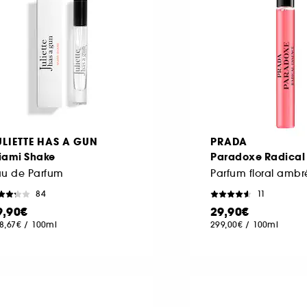
ULIETTE HAS A GUN
PRADA
iami Shake
Paradoxe Radical
au de Parfum
84
11
9,90€
29,90€
8,67€
/
100ml
299,00€
/
100ml