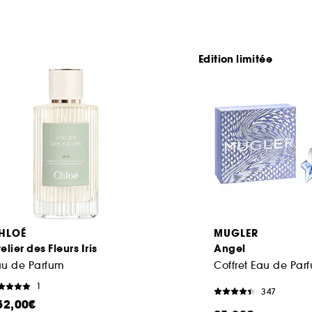
Edition limitée
HLOÉ
MUGLER
elier des Fleurs Iris
Angel
au de Parfum
1
347
52,00€