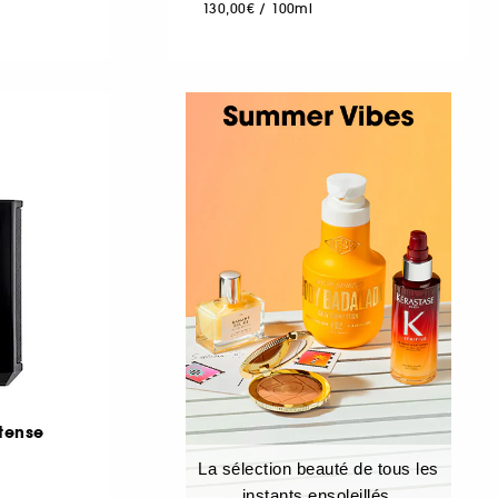
130,00€
/
100ml
tense
La sélection beauté de tous les
instants ensoleillés.