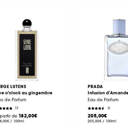
ERGE LUTENS
PRADA
ve o’clock au gingembre
Infusion d'Amand
au de Parfum
Eau de Parfum
17
11
182,00€
205,00€
partir de
4,00€
/
100ml
205,00€
/
100ml