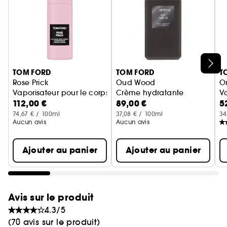
L'INSPIRATION:
Inspiré par les temples remplis d'encens qui
engagent les sens, l'esprit, le corps et l'âme.
Ignorer le carrousel produits
TOM FORD
TOM FORD
T
Rose Prick
Oud Wood
O
Vaporisateur pour le corps
Crème hydratante
Va
112,00 €
89,00 €
5
74,67 € / 100ml
37,08 € / 100ml
34
Aucun avis
Aucun avis
Ajouter au panier
Ajouter au panier
Avis sur le produit
4.3/5
(70 avis sur le produit)