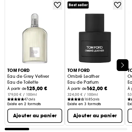
Best seller
Ignorer le carrousel produits
TOM FORD
TOM FORD
T
Eau de Grey Vetiver
Ombré Leather
O
Eau de Toilette
Eau de Parfum
E
125,00 €
162,00 €
À partir de
À partir de
À 
179,00 € / 100ml
324,00 € / 100ml
53
47
avis
1685
avis
Existe en 2 formats
Existe en 3 formats
Ex
Ajouter au panier
Ajouter au panier