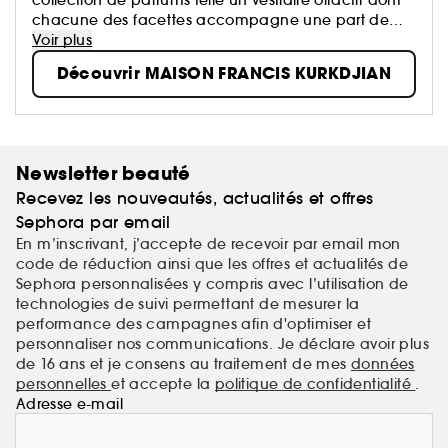
chacune des facettes accompagne une part de
nous-mêmes.
Voir plus
Parfumeur contemporain parmi les plus célébrés,
Découvrir MAISON FRANCIS KURKDJIAN
Francis Kurkdjian a imaginé un territoire d'expression
d'un perfectionnisme sensuel et délicat.
Newsletter beauté
Recevez les nouveautés, actualités et offres
Sephora par email
En m’inscrivant, j’accepte de recevoir par email mon
code de réduction ainsi que les offres et actualités de
Sephora personnalisées y compris avec l’utilisation de
technologies de suivi permettant de mesurer la
performance des campagnes afin d'optimiser et
personnaliser nos communications. Je déclare avoir plus
de 16 ans et je consens au traitement de mes
données
personnelles
et accepte la
politique de confidentialité
.
Adresse e-mail