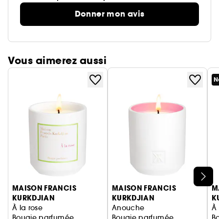
Donner mon avis
Vous aimerez aussi
N
Ignorer le carrousel produits
MAISON FRANCIS
MAISON FRANCIS
M
KURKDJIAN
KURKDJIAN
K
À la rose
Anouche
À 
Bougie parfumée
Bougie parfumée
B