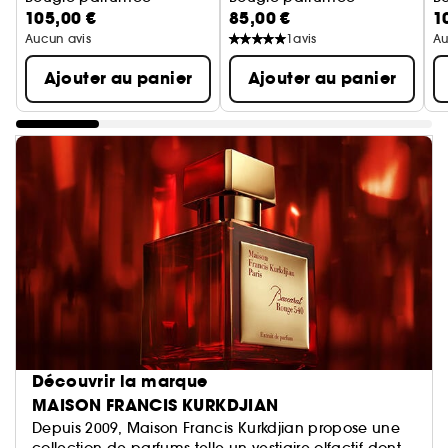
105,00 €
85,00 €
1
Aucun avis
1
avis
Au
Ajouter au panier
Ajouter au panier
Découvrir la marque
MAISON FRANCIS KURKDJIAN
Depuis 2009, Maison Francis Kurkdjian propose une
collection de parfums telle un vestiaire olfactif dont