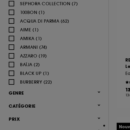
SEPHORA COLLECTION (7)
100BON (1)
ACQUA DI PARMA (62)
AIME (1)
AMIKA (1)
ARMANI (74)
AZZARO (19)
R
BAÏJA (2)
Le
BLACK UP (1)
Ea
BURBERRY (22)
1
BVLGARI (12)
GENRE
13
BY ROSIE JANE (3)
Femme (1373)
CATÉGORIE
CACHAREL (24)
Homme (541)
CALVIN KLEIN (20)
Parfum
PRIX
Mixte (493)
CAROLINA HERRERA (21)
Jusqu'à -30% sur une sélection de
Nouv
Enfant (40)