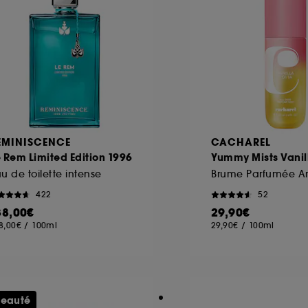
EMINISCENCE
CACHAREL
 Rem Limited Edition 1996
Yummy Mists Vanil
u de toilette intense
422
52
38,00€
29,90€
8,00€
/
100ml
29,90€
/
100ml
eauté