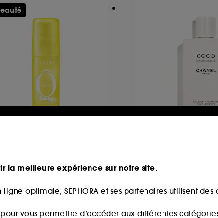
eauté
ANCÔME
CHANEL
Zenith
COCO MADEMOISE
Brume Parfumée Corps & Cheveux
ir la meilleure expérience sur notre site.
88
48
9,90€
78,00€
 ligne optimale, SEPHORA et ses partenaires utilisent des c
,90€
/
100ml
39,00€
/
100ml
s pour vous permettre d’accéder aux différentes catégories, 