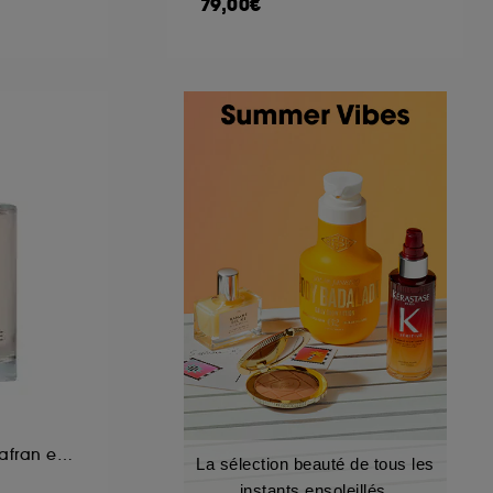
79,00€
Brume Corporelle Safran et Cèdre
La sélection beauté de tous les
instants ensoleillés.