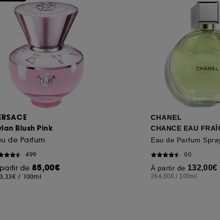
ERSACE
CHANEL
lan Blush Pink
CHANCE EAU FRAÎ
au de Parfum
Eau de Parfum Spra
499
60
85,00€
partir de
132,00€
À partir de
3,33€
/
100ml
264,00€
/
100ml