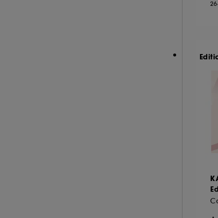
26
NEOM ORGANICS LONDON (4)
NINA RICCI (16)
NUXE (12)
ONLY THE BRAVE (1)
Editi
OUAI (6)
PENHALIGON'S (59)
PHLUR (26)
PRADA (27)
RABANNE FRAGRANCES (55)
RARE BEAUTY (17)
REMINISCENCE (16)
RITUALS (25)
K
ROCHAS (25)
E
SALT AND STONE (4)
Co
SERGE LUTENS (22)