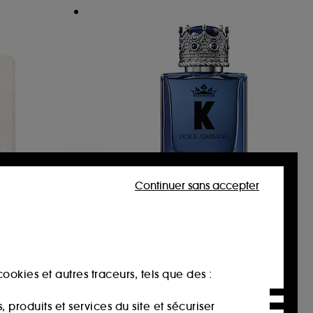
Continuer sans accepter
DOLCE & GABBANA
K by Dolce Eau de Parfum
LLE
Émulsion Hydratante Pour Le Corps
96
106,00€
À partir de
ookies et autres traceurs, tels que des :
212,00€
/
100ml
produits et services du site et sécuriser