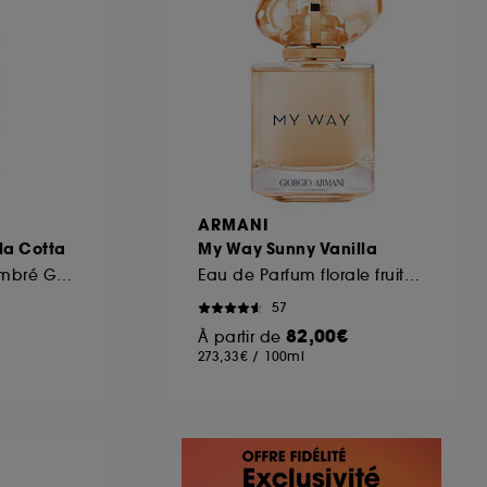
ARMANI
la Cotta
My Way Sunny Vanilla
Brume Parfumée Ambré Gourmand Corps et Cheveux
Eau de Parfum florale fruitée pour femme
57
82,00€
À partir de
273,33€
/
100ml