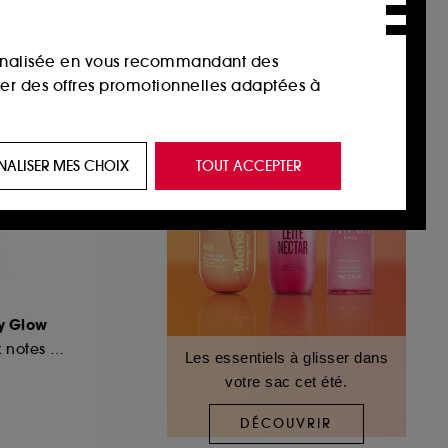
sonnalisée en vous recommandant des
ser des offres promotionnelles adaptées à
 de vous plaire via des publicités, y compris
NALISER MES CHOIX
TOUT ACCEPTER
e navigation, et de l'historique de vos
 de navigation sur notre site afin d’en
 les fraudes aux moyens de paiement et les
y Glow
Eau de parfum aux notes de jasmin et de pêche
Les essentiels à glisser dans
votre sac cet été.
nctionnalités du site, tel que les cookies
us permettant d’accéder à votre compte lors
DÉCOUVRIR