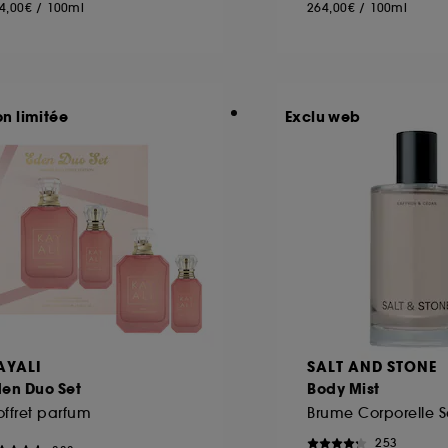
4,00€
/
100ml
264,00€
/
100ml
on limitée
Exclu web
AYALI
SALT AND STONE
den Duo Set
Body Mist
ffret parfum
253