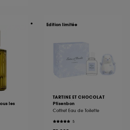
ous pouvez personnaliser vos choix concernant
Edition limitée
cepter". Sephora pourra associer les
 personnelles collectées ou générées lors
ccepter". Voous pouvez à tout moment choisir
uez
ici
.
TARTINE ET CHOCOLAT
Sous les
Ptisenbon
Coffret Eau de Toilette
5