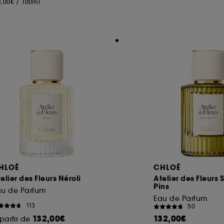
4,00€
/
100ml
ôt et la lecture de ces traceurs requiert votre accord. V
rsonnaliser mes choix" ci-dessous ou décider de "tout ac
s Cookies, pour les finalités acceptées, avec les données
ur refuser tous les cookies, cliques sur "continuer sans a
tez obtenir plus d'information sur les cookies utilisés,
cliq
HLOÉ
CHLOÉ
elier des Fleurs Néroli
Atelier des Fleurs 
Pins
au de Parfum
Eau de Parfum
113
50
132,00€
132,00€
partir de