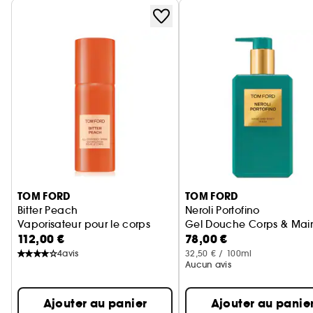
Ignorer le carrousel produits
TOM FORD
TOM FORD
Bitter Peach
Neroli Portofino
Vaporisateur pour le corps
Gel Douche Corps & Mai
112,00 €
78,00 €
4
avis
32,50 € / 100ml
Aucun avis
Ajouter au panier
Ajouter au panie