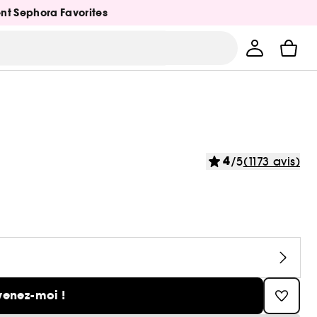
ent Sephora Favorites
4
/5
(1173 avis)
venez-moi !