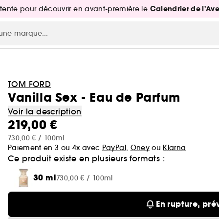
Calendrier de l'Av
attente pour découvrir en avant-première le
TOM FORD
Vanilla Sex - Eau de Parfum
Voir la description
219,00 €
730,00 € / 100ml
Paiement en 3 ou 4x avec
PayPal
,
Oney
ou
Klarna
Ce produit existe en plusieurs formats :
30 ml
730,00 € / 100ml
En rupture, pré