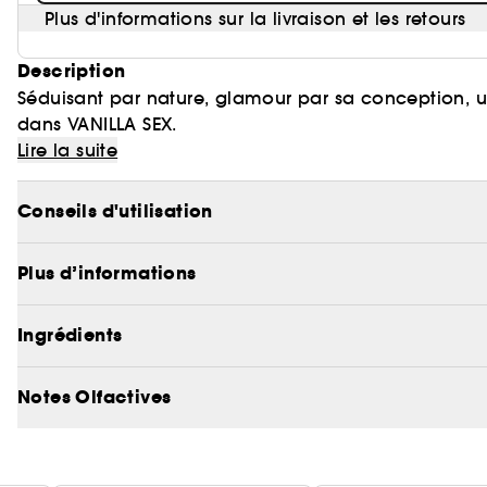
Plus d'informations sur la livraison et les retours
Description
Séduisant par nature, glamour par sa conception, un
dans VANILLA SEX.
VANILLA SEX est une expérience inoubliable, une icôn
Lire la suite
Le parfum VANILLA SEX se présente dans un flacon P
Conseils d'utilisation
couleur crème et une couche extérieure de couleur
de 50 ml et le décanteur de 250 ml sont de véritable
Plus d’informations
Ingrédients
Notes Olfactives