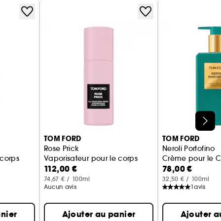
TOM FORD
TOM FORD
Rose Prick
Neroli Portofino
 corps
Vaporisateur pour le corps
Crème pour le C
112,00 €
78,00 €
74,67 € / 100ml
32,50 € / 100ml
Aucun avis
1
avis
nier
Ajouter au panier
Ajouter a