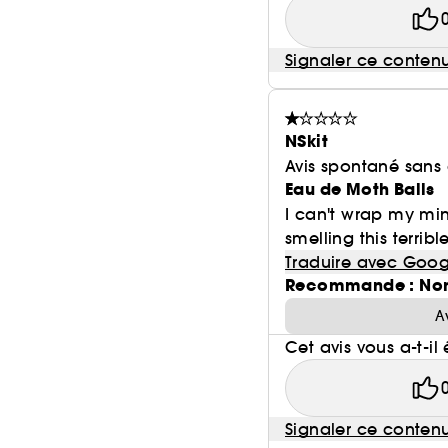
Signaler ce conten
NSkit
Avis spontané sans
Eau de Moth Balls
I can't wrap my mi
smelling this terrible
Traduire avec Goog
Recommande : No
A
Cet avis vous a-t-il 
Signaler ce conten