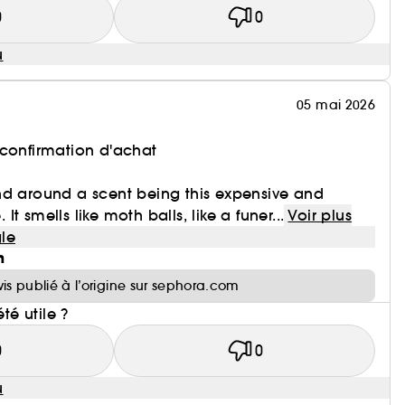
0
0
u
05 mai 2026
 confirmation d'achat
nd around a scent being this expensive and
. It smells like moth balls, like a funer...
Voir plus
le
n
vis publié à l’origine sur sephora.com
été utile ?
0
0
u