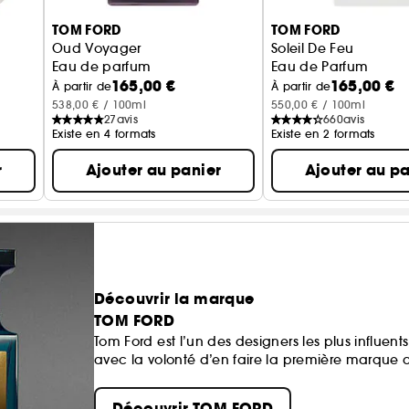
TOM FORD
TOM FORD
Oud Voyager
Soleil De Feu
Eau de parfum
Eau de Parfum
165,00 €
165,00 €
À partir de
À partir de
538,00 € / 100ml
550,00 € / 100ml
27
avis
660
avis
Existe en 4 formats
Existe en 2 formats
r
Ajouter au panier
Ajouter au pa
Découvrir la marque
TOM FORD
Tom Ford est l’un des designers les plus influe
avec la volonté d’en faire la première marque 
Découvrir TOM FORD