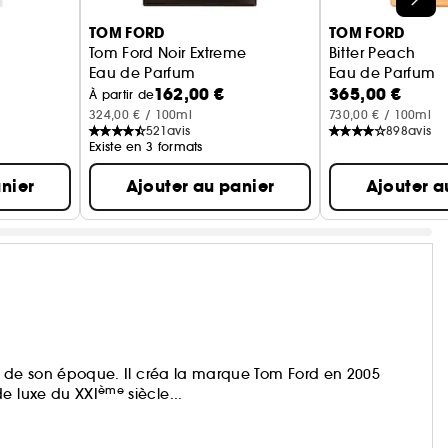
TOM FORD
TOM FORD
Tom Ford Noir Extreme
Bitter Peach
Eau de Parfum
Eau de Parfum
162,00 €
365,00 €
À partir de
324,00 € / 100ml
730,00 € / 100ml
521
avis
898
avis
Existe en 3 formats
nier
Ajouter au panier
Ajouter a
nts de son époque. Il créa la marque Tom Ford en 2005
ème
de luxe du XXI
siècle...