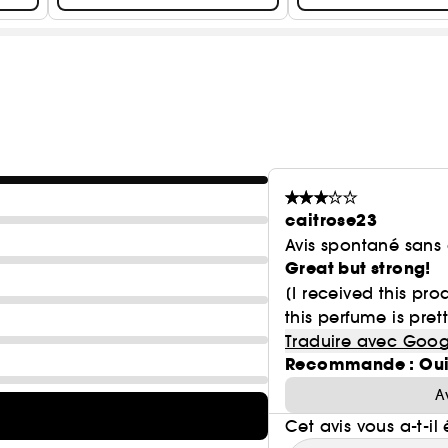
caitrose23
Avis spontané sans
Great but strong!
[I received this pr
this perfume is prett
Traduire avec Goog
Recommande : Ou
A
Cet avis vous a-t-il 