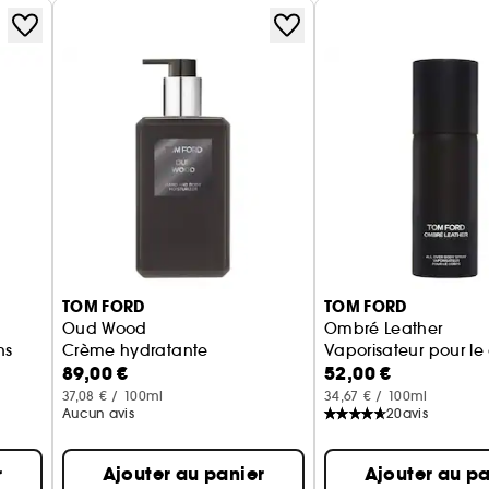
TOM FORD
TOM FORD
Oud Wood
Ombré Leather
ns
Crème hydratante
Vaporisateur pour le
89,00 €
52,00 €
37,08 € / 100ml
34,67 € / 100ml
Aucun avis
20
avis
r
Ajouter au panier
Ajouter au pa