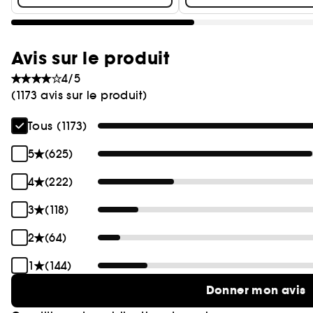
Avis sur le produit
4/5
(1173 avis sur le produit)
Tous (1173)
5
(625)
4
(222)
3
(118)
2
(64)
1
(144)
Donner mon avis