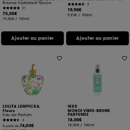
Baume hydratant flacon
5
21
19,90€
75,00€
9,95€
/
100ml
75,00€
/
100ml
Ajouter au panier
Ajouter au panier
LOLITA LEMPICKA
IKKS
Fleurs
MONOI VIBES-BRUME
PARFUMEE
Eau de Parfum
18,00€
6
74,00€
18,00€
/
100ml
À partir de