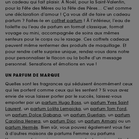
un cadeau qui fait plaisir. À Noël, pour la Saint-Valentin,
pour la Fête des Mères ou la Fête des Pères... C’est comme
une déclaration d’amour ! Ça vous dit de faire un cadeau
parfum ? Faites-le en
coffret parfum
! À l’intérieur, l’eau de
toilette ou l’eau de parfum en format classique, format
voyage ou mini, accompagnée de soins aux mêmes
senteurs pour le corps ou le rasage. Ces coffrets cadeaux
peuvent même renfermer des produits de maquillage. Et
pour rendre cette surprise unique, rendez-vous dans notre
pour personnaliser le flacon ou la boîte d’un message
personnel. Sensations et émotions en vue !
UN PARFUM DE MARQUE
Quelles sont les fragrances qui séduisent énormément ceux
qui les portent comme ceux qui les sentent ? Si vous avez
envie de vous laisser porter par le succès, laissez-vous
emporter par un
parfum Hugo Boss
, un
parfum Yves Saint
Laurent
, un
parfum Lolita Lempicka
, un
parfum Tom Ford
,
un
parfum Dolce Gabana
, un
parfum Guerlain
, un
parfum
Carolina Herrera
, un
parfum Dior
, un
parfum Armani
ou un
parfum Hermès
. Bien sûr, vous pouvez également vous fier
à d’autres maisons de parfums Femme ou parfums