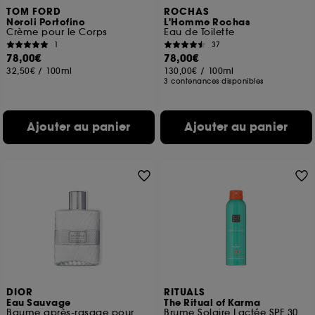
TOM FORD
ROCHAS
Neroli Portofino
L'Homme Rochas
Crème pour le Corps
Eau de Toilette
1
37
78,00€
78,00€
32,50€
/
100ml
130,00€
/
100ml
3 contenances disponibles
Ajouter au panier
Ajouter au panier
DIOR
RITUALS
Eau Sauvage
The Ritual of Karma
Baume après-rasage pour homme
Brume Solaire Lactée SPF 30