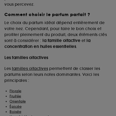
vous percevez.
Comment choisir le parfum parfait ?
A l'exception des cookies techniques, le dépôt et la
lecture de ces traceurs requiert votre accord. Vous
Le choix du parfum idéal dépend entièrement de
pouvez personnaliser vos choix concernant le dépôt
votre nez. Cependant, pour faire le bon choix et
de ces cookies grâce au bouton "personnaliser mes
profiter pleinement du produit, deux éléments clés
choix" ci-dessous ou décider de "tout accepter".
sont à considérer :
la famille olfactive
et
la
Sephora pourra associer les informations de
concentration en huiles essentielles
.
navigation collectées par ces Cookies, pour les
finalités acceptées, avec les données personnelles
collectées ou générées lors de votre activité en ligne
Les familles olfactives
ou en magasin. Pour refuser tous les cookies, cliques
sur "continuer sans accepter". Voous pouvez à tout
Les
familles olfactives
permettent de classer les
moment choisir de retirer votrte consentement. Si vous
parfums selon leurs notes dominantes. Voici les
souhaitez obtenir plus d'information sur les cookies
principales :
utilisés,
cliquez
ici
.
Florale
Fruitée
Orientale
Épicée
Boisée