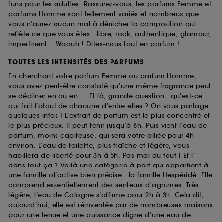
funs pour les adultes. Rassurez-vous, les parfums Femme et
parfums Homme sont tellement variés et nombreux que
vous n’aurez aucun mal à dénicher la composition qui
reflète ce que vous êtes : libre, rock, authentique, glamour,
impertinent... Waouh ! Dites-nous tout en parfum !
TOUTES LES INTENSITÉS DES PARFUMS
En cherchant votre parfum Femme ou parfum Homme,
vous avez peut-être constaté qu’une même fragrance peut
se décliner en ou en ... Et là, grande question : qu’est-ce
qui fait l’atout de chacune d’entre elles ? On vous partage
quelques infos ! L’extrait de parfum est le plus concentré et
le plus précieux. Il peut tenir jusqu’à 8h. Puis vient l’eau de
parfum, moins capiteuse, qui sera votre alliée pour 4h
environ. L’eau de toilette, plus fraîche et légère, vous
habillera de liberté pour 3h à 5h. Pas mal du tout ! Et l’
dans tout ça ? Voilà une catégorie à part qui appartient à
une famille olfactive bien précise : la famille Hespéridé. Elle
comprend essentiellement des senteurs d'agrumes. Très
légère, l’eau de Cologne s’affirme pour 2h à 3h. Cela dit,
aujourd’hui, elle est réinventée par de nombreuses maisons
pour une tenue et une puissance digne d’une eau de