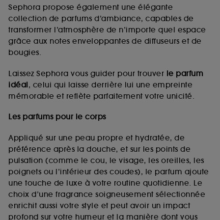
de vous plaire via des publicités, y compris sur des
Sephora propose également une élégante
sites tiers et sur les réseaux sociaux, sur la base
collection de parfums d’ambiance, capables de
des pages que vous avez consultées, de votre
transformer l’atmosphère de n’importe quel espace
navigation, et de l'historique de vos interactions.
grâce aux notes enveloppantes de diffuseurs et de
Cookies de mesure d’audience :
ils nous
bougies.
permettent de réaliser des statistiques de
fréquentation et de navigation sur notre site afin
Laissez Sephora vous guider pour trouver
le parfum
d’en améliorer la performance.
idéal
, celui qui laisse derrière lui une empreinte
Cookies de sécurisation des paiements en ligne :
mémorable et reflète parfaitement votre unicité.
ils nous permettent de lutter notamment contre les
fraudes aux moyens de paiement et les
Les parfums pour le corps
usurpations d’identité.
Appliqué sur une peau propre et hydratée, de
Cookies fonctionnels :
il s’agit de cookies
préférence après la douche, et sur les points de
permettant l’affichage et/ou la fourniture de
pulsation (comme le cou, le visage, les oreilles, les
certaines fonctionnalités du site, tel que les
cookies d’authentification qui sont utilisés afin de
poignets ou l’intérieur des coudes), le parfum ajoute
vous faire bénéficier de l’authentification
une touche de luxe à votre routine quotidienne. Le
prolongée vous permettant d’accéder à votre
choix d’une fragrance soigneusement sélectionnée
compte lors de votre prochaine visite sur le site
enrichit aussi votre style et peut avoir un impact
sans saisir à nouveau votre identifiant et mot de
profond sur votre humeur et la manière dont vous
passe.