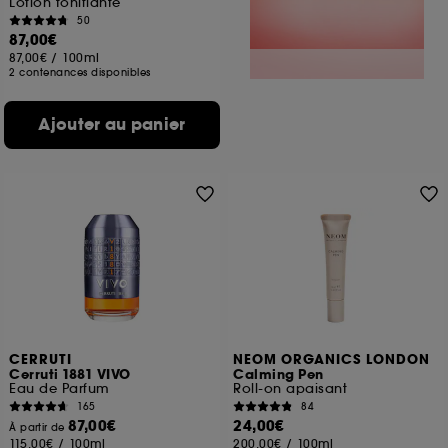
Lotion tonifiante
50
87,00€
87,00€
/
100ml
2 contenances disponibles
Ajouter au panier
CERRUTI
NEOM ORGANICS LONDON
Cerruti 1881 VIVO
Calming Pen
Eau de Parfum
Roll-on apaisant
165
84
87,00€
24,00€
À partir de
115,00€
/
100ml
200,00€
/
100ml