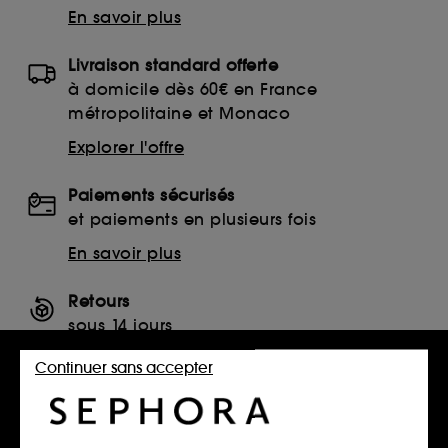
En savoir plus
Livraison standard offerte
à domicile dès 60€ en France
métropolitaine et Monaco
Explorer l'offre
Paiements sécurisés
et paiements en plusieurs fois
En savoir plus
Retours
sous 14 jours
Retourner mon article
Continuer sans accepter
SERVICES, CONTACT ET CONDITIONS DES OFFRES