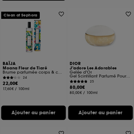
Clean at Sephora
BAÏJA
DIOR
Moana Fleur de Tiaré
J'adore Les Adorables
Brume parfumée corps & cheveux
Gelée d'Or
Gel Scintillant Parfumé Pour Le Corps
24
25
22,00€
80,00€
17,60€
/
100ml
80,00€
/
100ml
Ajouter au panier
Ajouter au panier