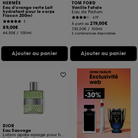
HERMÈS
TOM FORD
Eau d'orange verte Lait
Vanille Fatale
hydratant pour le corps
Eau de Parfum
Flacon 200ml
639
2
219,00€
À partir de
89,00€
730,00€
/
100ml
44,50€
/
100ml
2 contenances disponibles
Ajouter au panier
Ajouter au panier
DIOR
Eau Sauvage
Lotion après-rasage pour homme