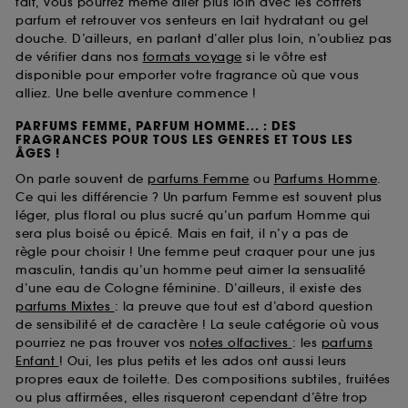
fait, vous pourrez même aller plus loin avec les coffrets
parfum et retrouver vos senteurs en lait hydratant ou gel
douche. D’ailleurs, en parlant d’aller plus loin, n’oubliez pas
de vérifier dans nos
formats voyage
si le vôtre est
disponible pour emporter votre fragrance où que vous
alliez. Une belle aventure commence !
PARFUMS FEMME, PARFUM HOMME... : DES
FRAGRANCES POUR TOUS LES GENRES ET TOUS LES
ÂGES !
On parle souvent de
parfums Femme
ou
Parfums Homme
.
Ce qui les différencie ? Un parfum Femme est souvent plus
léger, plus floral ou plus sucré qu’un parfum Homme qui
sera plus boisé ou épicé. Mais en fait, il n’y a pas de
règle pour choisir ! Une femme peut craquer pour une jus
masculin, tandis qu’un homme peut aimer la sensualité
d’une eau de Cologne féminine. D’ailleurs, il existe des
parfums Mixtes
: la preuve que tout est d’abord question
de sensibilité et de caractère ! La seule catégorie où vous
pourriez ne pas trouver vos
notes olfactives
: les
parfums
Enfant
! Oui, les plus petits et les ados ont aussi leurs
propres eaux de toilette. Des compositions subtiles, fruitées
ou plus affirmées, elles risqueront cependant d’être trop