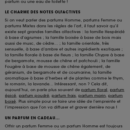
parfum ou une eau de toilette !
LE CHARME DES NOTES OLFACTIVES
Si on veut parler des parfums Homme, parfums Femme ou
parfums Mixtes dans les règles de l’art, il faut savoir qu’il
existe sept grandes familles olfactives : la famille Hespéridé
à base d’agrumes ; la famille boisée à base de bois mais
aussi de musc, de cèdre... ; la famille orientale, très
sensuelle, à base d’ambre et autres ingrédients exotiques ;
la famille florale à base de fleurs ; la famille Chypre à base
de bergamote, mousse de chêne et patchouli ; la famille
Fougère à base de mousse de chêne également, de
géranium, de bergamote et de coumarine, la famille
aromatique à base d’herbes et de plantes comme le thym,
le romarin, la lavande... Intéressant, non ? Cela dit,
aujourd’hui, on parle plus souvent de
parfum floral
,
parfum
épicé
,
parfum poudré
,
parfum frais
,
parfum marin
,
parfum
boisé
. Plus simple pour se faire une idée de l’empreinte et
l’impression que l’on va diffuser et graver derrière nous !
UN PARFUM EN CADEAU...
Offrir un parfum Femme ou un parfum Homme est toujours