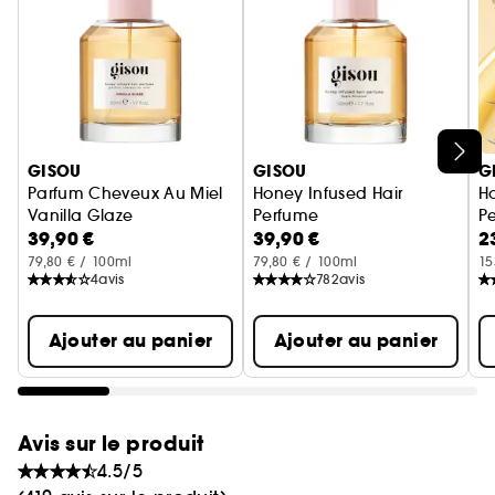
lavande, la douceur du miel rappelle les effluves
du Jardin d'abeilles par un après-midi d'été.
Subtilement acidulé, un accord fusant de
gingembre et de feuille de mûrier évoque un
jardin aromatique débordant de plantes
luxuriantes et de fruits mûrs.
Ignorer le carrousel produits
GISOU
GISOU
G
Parfum Cheveux Au Miel
Honey Infused Hair
H
Vanilla Glaze
Perfume
P
39,90 €
39,90 €
2
Wildflower Honey
W
79,80 € / 100ml
79,80 € / 100ml
15
4
avis
782
avis
Ajouter au panier
Ajouter au panier
Avis sur le produit
4.5/5