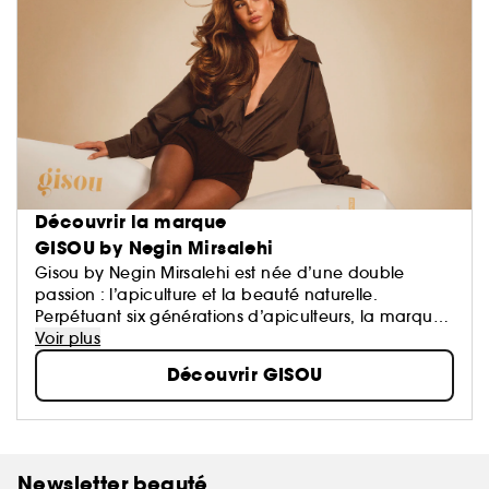
Découvrir la marque
GISOU by Negin Mirsalehi
Gisou by Negin Mirsalehi est née d’une double
passion : l’apiculture et la beauté naturelle.
Perpétuant six générations d’apiculteurs, la marque
crée des soins cheveux uniques, dont des
Voir plus
shampooings, des masques cheveux et des huiles
Découvrir GISOU
pour cheveux, formulés à partir d’ingrédients
précieux cultivés et récoltés de manière éco-
responsable au jardin Mirsalehi Bee Garden. Les
soins cheveux Gisou, à base de miel, nourrissent,
hydratent et renforcent les cheveux et le cuir
Newsletter beauté