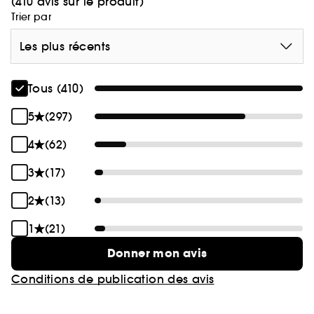
(410 avis sur le produit)
Trier par
Les plus récents
Tous (410)
5
(297)
4
(62)
3
(17)
2
(13)
1
(21)
Donner mon avis
Conditions de publication des avis