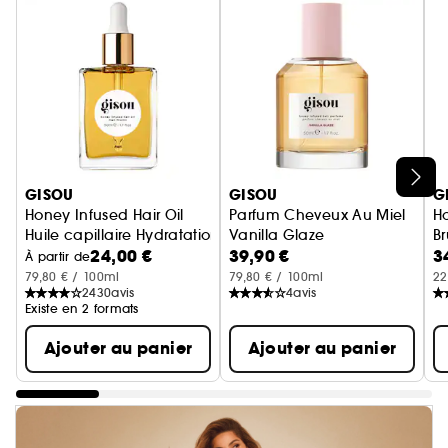
Ignorer le carrousel produits
GISOU
GISOU
G
Honey Infused Hair Oil
Parfum Cheveux Au Miel
Ho
Huile capillaire Hydratation et Brillance
Vanilla Glaze
B
24,00 €
39,90 €
3
À partir de
79,80 € / 100ml
79,80 € / 100ml
22
2430
avis
4
avis
Existe en 2 formats
Ajouter au panier
Ajouter au panier