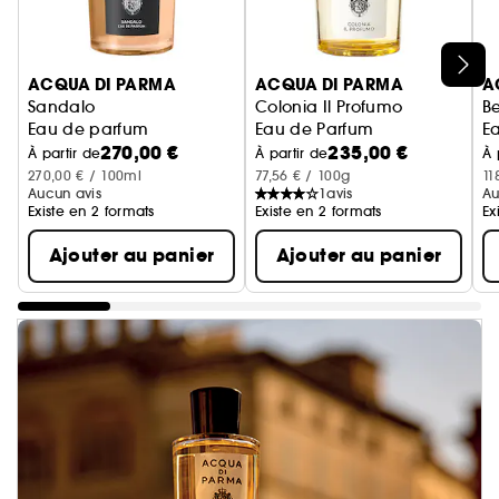
Ignorer le carrousel produits
ACQUA DI PARMA
ACQUA DI PARMA
A
Sandalo
Colonia Il Profumo
B
Eau de parfum
Eau de Parfum
Ea
270,00 €
235,00 €
À partir de
À partir de
À 
270,00 € / 100ml
77,56 € / 100g
11
Aucun avis
1
avis
Au
Existe en 2 formats
Existe en 2 formats
Ex
Ajouter au panier
Ajouter au panier