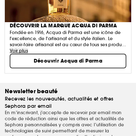
DÉCOUVRIR LA MARQUE ACQUA DI PARMA
Fondée en 1916, Acqua di Parma est une icône de
l'excellence, de l'artisanat et du style italien. Le
savoir-faire artisanal est au cœur de tous ses produits
qui sont fièrement fabriqués en Italie, où
Voir plus
l'authenticité et la simplicité brillent.
Découvrir Acqua di Parma
Newsletter beauté
Recevez les nouveautés, actualités et offres
Sephora par email
En m’inscrivant, j’accepte de recevoir par email mon
code de réduction ainsi que les offres et actualités de
Sephora personnalisées y compris avec l’utilisation de
technologies de suivi permettant de mesurer la