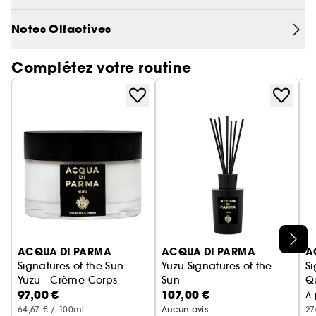
obtenue par la co-distillation de basilic et de
petitgrain, le parfum rend hommage à l'Italie, où
Notes Olfactives
la beauté est partout, même dans les plus petites
choses.
Complétez votre routine
Ignorer le carrousel produits
ACQUA DI PARMA
ACQUA DI PARMA
A
Signatures of the Sun
Yuzu Signatures of the
Si
Yuzu - Crème Corps
Sun
Q
97,00 €
107,00 €
Diffuseur
E
À 
64,67 € / 100ml
Aucun avis
27