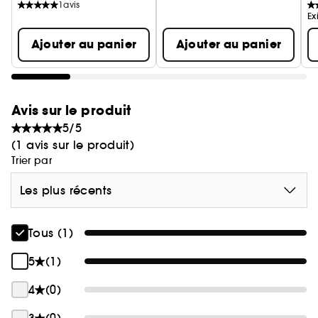
1
avis
Ex
Ajouter au panier
Ajouter au panier
Avis sur le produit
5/5
(1 avis sur le produit)
Trier par
Les plus récents
Tous (1)
5
(1)
4
(0)