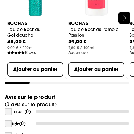
Inspiré de la fragrance Eau de Rochas Néroli Azur,
un floral citrus boisé.
Une texture confortable au plus proche de votre
Ignorer le carrousel produits
peau.
ROCHAS
ROCHAS
R
Une expérience sensorielle qui évoque la
Eau de Rochas
Eau de Rochas Pomelo
E
Gel douche
Passion
So
Méditerranée et ses eaux cristallines.
45,00 €
39,00 €
3
Lait parfumé pour le corps
La
9,00 € / 100ml
7,80 € / 100ml
7,
Made In France, cette fragrance a été créée
10
avis
Aucun avis
Au
grâce au savoir-faire français.
Ajouter au panier
Ajouter au panier
Avis sur le produit
(0 avis sur le produit)
Tous (0)
5
(0)