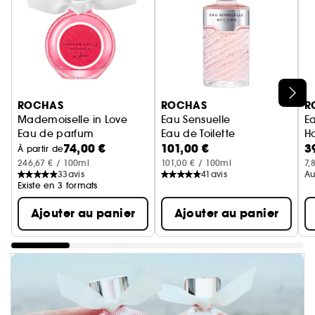
Ignorer le carrousel produits
ROCHAS
ROCHAS
R
Mademoiselle in Love
Eau Sensuelle
E
Eau de parfum
Eau de Toilette
Ho
74,00 €
101,00 €
3
La
À partir de
246,67 € / 100ml
101,00 € / 100ml
7,
33
avis
41
avis
Au
Existe en 3 formats
Ajouter au panier
Ajouter au panier