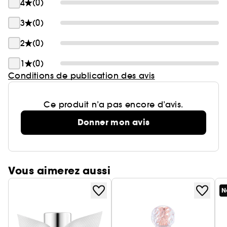
4
(0)
3
(0)
2
(0)
1
(0)
Conditions de publication des avis
Ce produit n’a pas encore d’avis.
Donner mon avis
Vous aimerez aussi
N