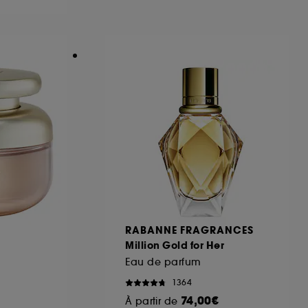
ous pouvez personnaliser vos choix concernant
cepter". Sephora pourra associer les
 personnelles collectées ou générées lors
ccepter". Voous pouvez à tout moment choisir
uez
ici
.
RABANNE FRAGRANCES
Million Gold for Her
Eau de parfum
1364
74,00€
À partir de