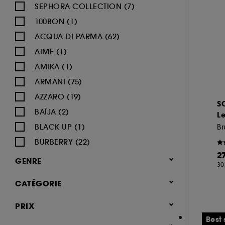
SEPHORA COLLECTION (7)
100BON (1)
ACQUA DI PARMA (62)
AIME (1)
AMIKA (1)
ARMANI (75)
AZZARO (19)
S
BAÏJA (2)
Le
BLACK UP (1)
BURBERRY (22)
2
BVLGARI (12)
GENRE
30
BY ROSIE JANE (3)
Femme (1379)
CATÉGORIE
CACHAREL (24)
Homme (545)
CALVIN KLEIN (20)
Parfum
PRIX
Mixte (493)
CAROLINA HERRERA (21)
Jusqu'à -30% sur une sélection de
Best 
Enfant (40)