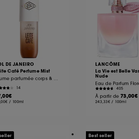
OL DE JANEIRO
LANCÔME
ite Café Perfume Mist
La Vie est Belle Van
Nude
Brume parfumée corps & cheveux
14
405
7,00€
73,00€
À partir de
,00€
/
100ml
243,33€
/
100ml
seller
Best seller