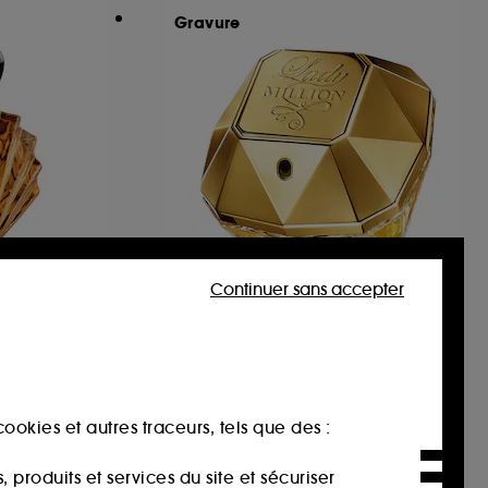
Gravure
Continuer sans accepter
RABANNE FRAGRANCES
ci
Lady Million
Parfum boisé et floral
594
71,00€
À partir de
ookies et autres traceurs, tels que des :
165,00€
/
100ml
produits et services du site et sécuriser