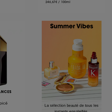
246,67€
/
100ml
ANCES
picé
La sélection beauté de tous les
instants ensoleillés.