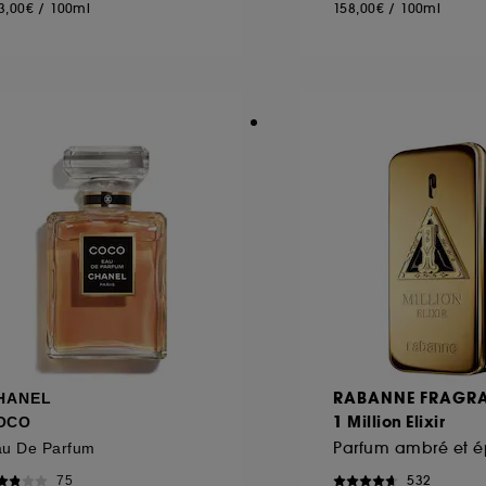
3,00€
/
100ml
158,00€
/
100ml
RABANNE FRAGR
HANEL
1 Million Elixir
OCO
Parfum ambré et é
u De Parfum
532
75