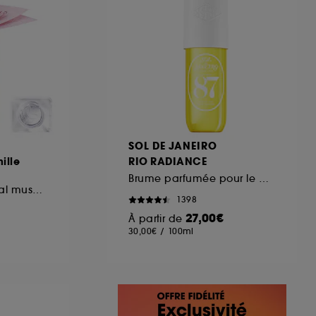
SOL DE JANEIRO
ille
RIO RADIANCE
Brume parfumée pour le Corps et les cheveux
Eau de Parfum Floral musqué
1398
27,00€
À partir de
30,00€
/
100ml