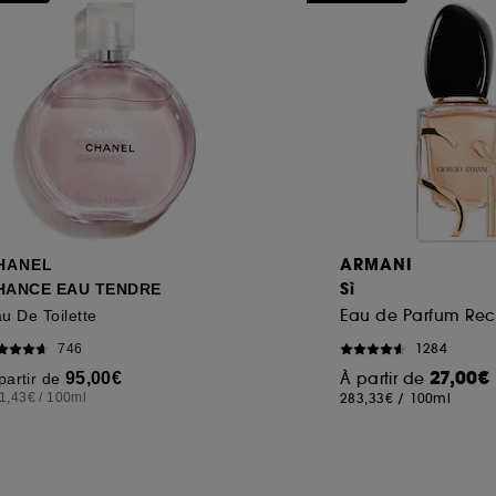
ARMANI
HANEL
Sì
HANCE EAU TENDRE
u De Toilette
1284
746
27,00€
95,00€
À partir de
partir de
1,43€
/
100ml
283,33€
/
100ml