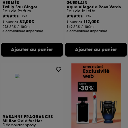
HERMÈS
GUERLAIN
Twilly Eau Ginger
Aqua Allegoria Rosa Verde
Eau de Parfum
Eau de Toilette
273
282
82,00€
112,00€
À partir de
À partir de
273,33€
/
100ml
149,33€
/
100ml
3 contenances disponibles
3 contenances disponibles
Ajouter au panier
Ajouter au panier
RABANNE FRAGRANCES
Million Gold for Her
Déodorant spray