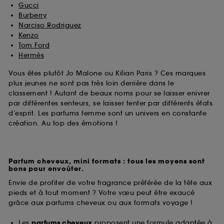
Gucci
Burberry
Narciso Rodriguez
Kenzo
Tom Ford
Hermès
Vous êtes plutôt Jo Malone ou Kilian Paris ? Ces marques
plus jeunes ne sont pas très loin derrière dans le
classement ! Autant de beaux noms pour se laisser enivrer
par différentes senteurs, se laisser tenter par différents états
d’esprit. Les parfums femme sont un univers en constante
création. Au top des émotions !
Parfum cheveux, mini formats : tous les moyens sont
bons pour envoûter.
Envie de profiter de votre fragrance préférée de la tête aux
pieds et à tout moment ? Votre vœu peut être exaucé
grâce aux parfums cheveux ou aux formats voyage !
Les
parfums cheveux
proposent une formule adaptée à