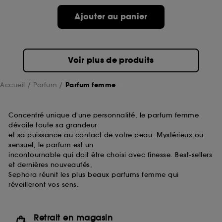
de ces cookies grâce au bouton "personnaliser mes
choix" ci-dessous ou décider de "tout accepter".
Ajouter au panier
Sephora pourra associer les informations de
navigation collectées par ces Cookies, pour les
finalités acceptées, avec les données personnelles
collectées ou générées lors de votre activité en ligne
Voir plus de produits
ou en magasin. Pour refuser tous les cookies, cliques
sur "continuer sans accepter". Voous pouvez à tout
moment choisir de retirer votrte consentement. Si vous
Accueil
Parfum
Parfum femme
souhaitez obtenir plus d'information sur les cookies
utilisés,
cliquez
ici
.
Concentré unique d'une personnalité, le parfum femme
dévoile toute sa grandeur
et sa puissance au contact de votre peau. Mystérieux ou
sensuel, le parfum est un
incontournable qui doit être choisi avec finesse. Best-sellers
et dernières nouveautés,
Sephora réunit les plus beaux parfums femme qui
réveilleront vos sens.
Retrait en magasin