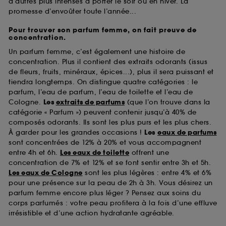
d’autres plus intenses à porter le soir ou en hiver. La
promesse d’envoûter toute l’année...
Pour trouver son parfum femme, on fait preuve de
concentration.
Un parfum femme, c’est également une histoire de
concentration. Plus il contient des extraits odorants (issus
de fleurs, fruits, minéraux, épices...), plus il sera puissant et
tiendra longtemps. On distingue quatre catégories : le
parfum, l’eau de parfum, l’eau de toilette et l’eau de
Cologne.
Les
extraits de parfums
(que l’on trouve dans la
catégorie « Parfum ») peuvent contenir jusqu’à 40% de
composés odorants. Ils sont les plus purs et les plus chers.
À garder pour les grandes occasions !
Les
eaux de parfums
sont concentrées de 12% à 20% et vous accompagnent
entre 4h et 6h.
Les eaux de toilette
offrent une
concentration de 7% et 12% et se font sentir entre 3h et 5h.
Les eaux de Cologne
sont les plus légères : entre 4% et 6%
pour une présence sur la peau de 2h à 3h. Vous désirez un
parfum femme encore plus léger ? Pensez aux soins du
corps parfumés : votre peau profitera à la fois d’une effluve
irrésistible et d’une action hydratante agréable.