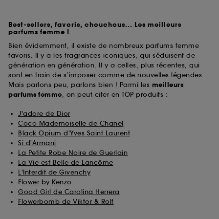
Best-sellers, favoris, chouchous... Les meilleurs
parfums femme !
Bien évidemment, il existe de nombreux parfums femme
favoris. Il y a les fragrances iconiques, qui séduisent de
génération en génération. Il y a celles, plus récentes, qui
sont en train de s’imposer comme de nouvelles légendes.
Mais parlons peu, parlons bien ! Parmi les
meilleurs
parfums
femme
, on peut citer en TOP produits :
J'adore de Dior
Coco Mademoiselle de Chanel
Black Opium d'Yves Saint Laurent
Si d'Armani
La Petite Robe Noire de Guerlain
La Vie est Belle de Lancôme
L'Interdit de Givenchy
Flower by Kenzo
Good Girl de Carolina Herrera
Flowerbomb de Viktor & Rolf