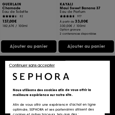
GUERLAIN
KAYALI
Chamade
Maui Sweet Banana 37
Eau de Toilette
Eau de Parfum
82
977
137,00€
33,00€
À partir de
182,67€
/
100ml
330,00€
/
100ml
Option gravure
2 contenances disponibles
Ajouter au panier
Ajouter au panier
Continuer sans accepter
Nouveauté
Nous utilisons des cookies afin de vous offrir la
meilleure expérience sur notre site.
Afin de vous offrir une expérience d’achat en ligne
GUERLAIN
KILIAN PARIS
optimale, SEPHORA et ses partenaires utilisent des
Champs-Élysées
BLACK PHANTOM
Eau de Parfum
EAU DE PARFUM
cookies et autres traceurs, tels que des :