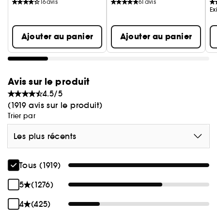
16
avis
61
avis
Ex
Ajouter au panier
Ajouter au panier
Avis sur le produit
4.5/5
(1919 avis sur le produit)
Trier par
Les plus récents
Tous (1919)
5
(1276)
4
(425)