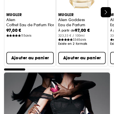
Ignorer le carrousel produits
MUGLER
MUGLER
M
Alien
Alien Goddess
Al
Coffret Eau de Parfum Florale Ambrée pour Femme
Eau de Parfum
E
97,00 €
97,00 €
À partir de
À 
115
avis
323,33 € / 100ml
33
3365
avis
Existe en 2 formats
Ex
Ajouter au panier
Ajouter au panier