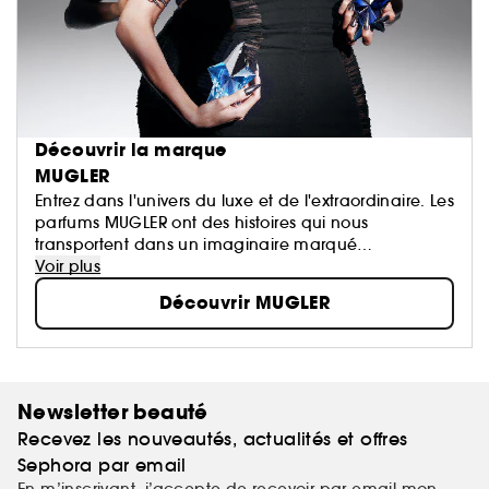
Découvrir la marque
MUGLER
Entrez dans l'univers du luxe et de l'extraordinaire. Les
parfums MUGLER ont des histoires qui nous
transportent dans un imaginaire marqué
d'exception, d'innovation, de paradoxes et
Voir plus
d'émotions...
Découvrir MUGLER
Newsletter beauté
Recevez les nouveautés, actualités et offres
Sephora par email
En m’inscrivant, j’accepte de recevoir par email mon