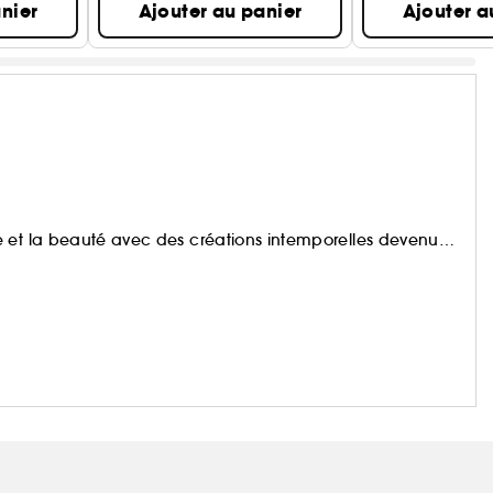
nier
Ajouter au panier
Ajouter a
e et la beauté avec des créations intemporelles devenues
e son rêve qui oeuvre pour un monde plus beau et plus