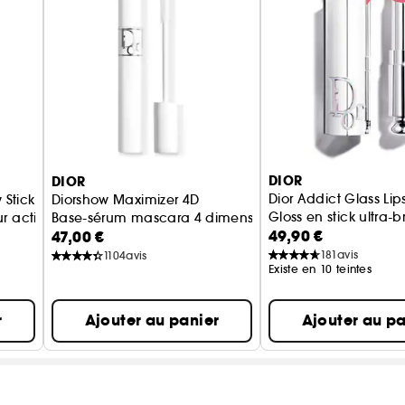
DIOR
DIOR
Dior Addict Glass Lips
 Stick
Diorshow Maximizer 4D
Gloss en stick ultra-b
ur activée par le pH
Base-sérum mascara 4 dimensions - Soin des cils
49,90 €
47,00 €
181
avis
1104
avis
Existe en 10 teintes
r
Ajouter au panier
Ajouter au pa