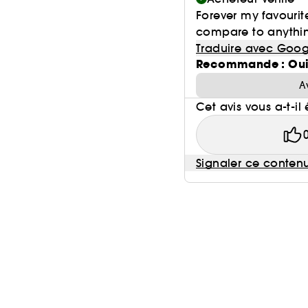
Forever my favouri
compare to anythin
Traduire avec Goog
Recommande : Ou
A
Cet avis vous a-t-il 
Signaler ce conten