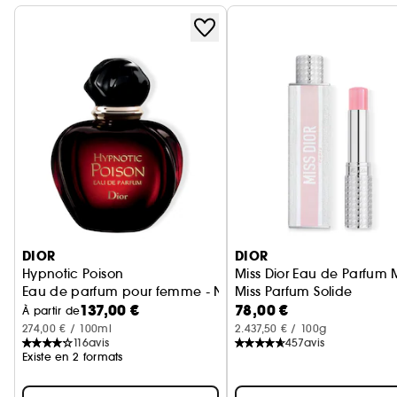
Ignorer le carrousel produits
DIOR
DIOR
Hypnotic Poison
Miss Dior Eau de Parfum 
Eau de parfum pour femme - Notes orientales & vanillées
Miss Parfum Solide
137,00 €
78,00 €
parfum en stick sans alco
À partir de
274,00 € / 100ml
2.437,50 € / 100g
116
avis
457
avis
Existe en 2 formats