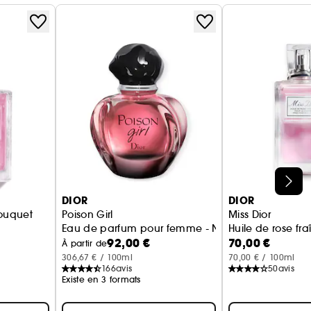
DIOR
DIOR
Bouquet
Poison Girl
Miss Dior
es
Eau de parfum pour femme - Notes fleuries & fruit
Huile de rose fr
92,00 €
70,00 €
e et fraîche
À partir de
306,67 € / 100ml
70,00 € / 100ml
166
avis
50
avis
Existe en 3 formats