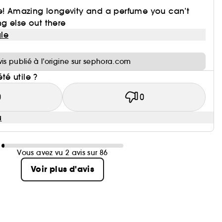
te! Amazing longevity and a perfume you can’t
g else out there
le
i
vis publié à l’origine sur sephora.com
été utile ?
0
0
u
Vous avez vu 2 avis sur 86
Voir plus d'avis