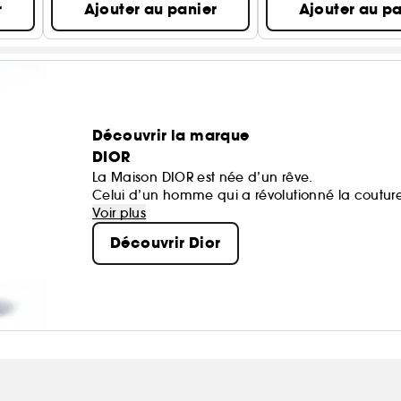
r
Ajouter au panier
Ajouter au pa
Découvrir la marque
DIOR
La Maison DIOR est née d’un rêve.
Celui d’un homme qui a révolutionné la coutur
des icônes.
Voir plus
Chaque création de la Maison porte une part d
Découvrir Dior
heureux.