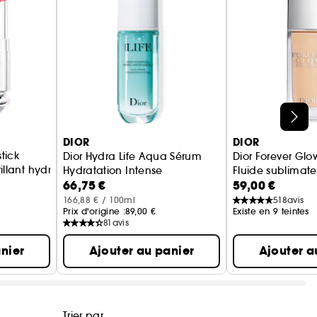
DIOR
DIOR
tick
Dior Hydra Life Aqua Sérum
Dior Forever Glow 
rillant hydratant
Hydratation Intense
Fluide sublimateu
66,75 €
59,00 €
Sérum tonifiant & régénérant
166,88 € / 100ml
518
avis
Prix d'origine :
89,00 €
Existe en 9 teintes
81
avis
nier
Ajouter au panier
Ajouter a
Trier par