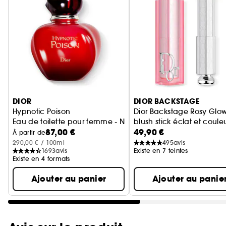
Ignorer le carrousel produits
DIOR
DIOR BACKSTAGE
Hypnotic Poison
Dior Backstage Rosy Glow
Eau de toilette pour femme - Notes fleuries & orientales
blush stick éclat et coule
87,00 €
49,90 €
À partir de
290,00 € / 100ml
495
avis
1693
avis
Existe en 7 teintes
Existe en 4 formats
Ajouter au panier
Ajouter au panie