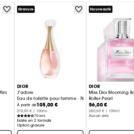
Gravure
Nouveauté
DIOR
DIOR
Mini
J'adore
Miss Dior Blooming 
Eau de toilette pour femme - Notes fleuries & pétillant
Roller-Pearl
105,00 €
56,00 €
ol
Eau de toilette floral
À partir de
210,00 € / 100ml
280,00 € / 100ml
74
avis
Aucun avis
Existe en 2 formats
Option gravure