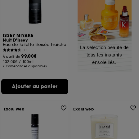
ISSEY MIYAKE
Nuit D'Issey
Eau de Toilette Boisée Fraîche
La sélection beauté de
13
tous les instants
99,00€
À partir de
132,00€
/
100ml
ensoleillés.
2 contenances disponibles
Ajouter au panier
Exclu web
Exclu web