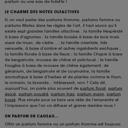
parfum ou une eau de toilette !
LE CHARME DES NOTES OLFACTIVES
Si on veut parler des parfums Homme, parfums Femme ou
parfums Mixtes dans les règles de l’art, il faut savoir qu’il
existe sept grandes familles olfactives : la famille Hespéridé
à base d’agrumes ; la famille boisée à base de bois mais
aussi de musc, de cèdre... ; la famille orientale, très
sensuelle, à base d’ambre et autres ingrédients exotiques ;
la famille florale à base de fleurs ; la famille Chypre à base
de bergamote, mousse de chêne et patchouli ; la famille
Fougère à base de mousse de chêne également, de
géranium, de bergamote et de coumarine, la famille
aromatique à base d’herbes et de plantes comme le thym,
le romarin, la lavande... Intéressant, non ? Cela dit,
aujourd’hui, on parle plus souvent de
parfum floral
,
parfum
épicé
,
parfum poudré
,
parfum frais
,
parfum marin
,
parfum
boisé
. Plus simple pour se faire une idée de l’empreinte et
l’impression que l’on va diffuser et graver derrière nous !
UN PARFUM EN CADEAU...
Offrir un parfum Femme ou un parfum Homme est toujours