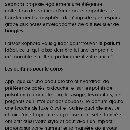
de vous plaire via des publicités, y compris sur des
Sephora propose également une élégante
sites tiers et sur les réseaux sociaux, sur la base
collection de parfums d’ambiance, capables de
des pages que vous avez consultées, de votre
transformer l’atmosphère de n’importe quel espace
navigation, et de l'historique de vos interactions.
grâce aux notes enveloppantes de diffuseurs et de
Cookies de mesure d’audience :
ils nous
bougies.
permettent de réaliser des statistiques de
fréquentation et de navigation sur notre site afin
Laissez Sephora vous guider pour trouver
le parfum
d’en améliorer la performance.
idéal
, celui qui laisse derrière lui une empreinte
Cookies de sécurisation des paiements en ligne :
mémorable et reflète parfaitement votre unicité.
ils nous permettent de lutter notamment contre les
fraudes aux moyens de paiement et les
Les parfums pour le corps
usurpations d’identité.
Appliqué sur une peau propre et hydratée, de
Cookies fonctionnels :
il s’agit de cookies
préférence après la douche, et sur les points de
permettant l’affichage et/ou la fourniture de
pulsation (comme le cou, le visage, les oreilles, les
certaines fonctionnalités du site, tel que les
cookies d’authentification qui sont utilisés afin de
poignets ou l’intérieur des coudes), le parfum ajoute
vous faire bénéficier de l’authentification
une touche de luxe à votre routine quotidienne. Le
prolongée vous permettant d’accéder à votre
choix d’une fragrance soigneusement sélectionnée
compte lors de votre prochaine visite sur le site
enrichit aussi votre style et peut avoir un impact
sans saisir à nouveau votre identifiant et mot de
profond sur votre humeur et la manière dont vous
passe.