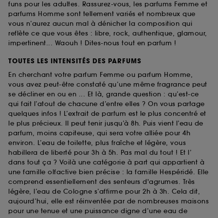
funs pour les adultes. Rassurez-vous, les parfums Femme et
parfums Homme sont tellement variés et nombreux que
vous n’aurez aucun mal à dénicher la composition qui
reflète ce que vous êtes : libre, rock, authentique, glamour,
impertinent... Waouh ! Dites-nous tout en parfum !
TOUTES LES INTENSITÉS DES PARFUMS
En cherchant votre parfum Femme ou parfum Homme,
vous avez peut-être constaté qu’une même fragrance peut
se décliner en ou en ... Et là, grande question : qu’est-ce
qui fait l’atout de chacune d’entre elles ? On vous partage
quelques infos ! L’extrait de parfum est le plus concentré et
le plus précieux. Il peut tenir jusqu’à 8h. Puis vient l’eau de
parfum, moins capiteuse, qui sera votre alliée pour 4h
environ. L’eau de toilette, plus fraîche et légère, vous
habillera de liberté pour 3h à 5h. Pas mal du tout ! Et l’
dans tout ça ? Voilà une catégorie à part qui appartient à
une famille olfactive bien précise : la famille Hespéridé. Elle
comprend essentiellement des senteurs d'agrumes. Très
légère, l’eau de Cologne s’affirme pour 2h à 3h. Cela dit,
aujourd’hui, elle est réinventée par de nombreuses maisons
pour une tenue et une puissance digne d’une eau de