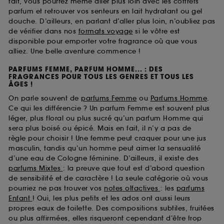
fait, vous pourrez même aller plus loin avec les coffrets
parfum et retrouver vos senteurs en lait hydratant ou gel
douche. D’ailleurs, en parlant d’aller plus loin, n’oubliez pas
de vérifier dans nos
formats voyage
si le vôtre est
disponible pour emporter votre fragrance où que vous
alliez. Une belle aventure commence !
PARFUMS FEMME, PARFUM HOMME... : DES
FRAGRANCES POUR TOUS LES GENRES ET TOUS LES
ÂGES !
On parle souvent de
parfums Femme
ou
Parfums Homme
.
Ce qui les différencie ? Un parfum Femme est souvent plus
léger, plus floral ou plus sucré qu’un parfum Homme qui
sera plus boisé ou épicé. Mais en fait, il n’y a pas de
règle pour choisir ! Une femme peut craquer pour une jus
masculin, tandis qu’un homme peut aimer la sensualité
d’une eau de Cologne féminine. D’ailleurs, il existe des
parfums Mixtes
: la preuve que tout est d’abord question
de sensibilité et de caractère ! La seule catégorie où vous
pourriez ne pas trouver vos
notes olfactives
: les
parfums
Enfant
! Oui, les plus petits et les ados ont aussi leurs
propres eaux de toilette. Des compositions subtiles, fruitées
ou plus affirmées, elles risqueront cependant d’être trop