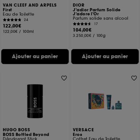
VAN CLEEF AND ARPELS
DIOR
First
J'adior Parfum Solide
J'adore l'Or
Eau de Toilette
Parfum solide sans alcool
24
17
122,00€
104,00€
122,00€
/
100ml
3.250,00€
/
100g
Ajouter au panier
Ajouter au panier
HUGO BOSS
VERSACE
BOSS Bottled Beyond
Eros
Déodorant Stick
Coffret Eau de Toilette