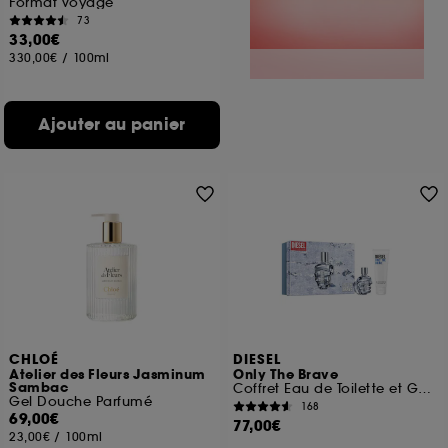
Format voyage
73
33,00€
330,00€
/
100ml
Ajouter au panier
CHLOÉ
DIESEL
Atelier des Fleurs Jasminum
Only The Brave
Sambac
Coffret Eau de Toilette et Gel Douche
Gel Douche Parfumé
168
69,00€
77,00€
23,00€
/
100ml