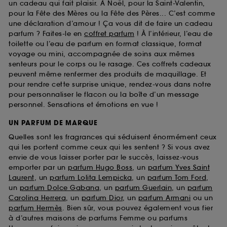
un cadeau qui fait plaisir. À Noël, pour la Saint-Valentin,
pour la Fête des Mères ou la Fête des Pères... C’est comme
une déclaration d’amour ! Ça vous dit de faire un cadeau
parfum ? Faites-le en
coffret parfum
! À l’intérieur, l’eau de
toilette ou l’eau de parfum en format classique, format
voyage ou mini, accompagnée de soins aux mêmes
senteurs pour le corps ou le rasage. Ces coffrets cadeaux
peuvent même renfermer des produits de maquillage. Et
pour rendre cette surprise unique, rendez-vous dans notre
pour personnaliser le flacon ou la boîte d’un message
personnel. Sensations et émotions en vue !
UN PARFUM DE MARQUE
Quelles sont les fragrances qui séduisent énormément ceux
qui les portent comme ceux qui les sentent ? Si vous avez
envie de vous laisser porter par le succès, laissez-vous
emporter par un
parfum Hugo Boss
, un
parfum Yves Saint
Laurent
, un
parfum Lolita Lempicka
, un
parfum Tom Ford
,
un
parfum Dolce Gabana
, un
parfum Guerlain
, un
parfum
Carolina Herrera
, un
parfum Dior
, un
parfum Armani
ou un
parfum Hermès
. Bien sûr, vous pouvez également vous fier
à d’autres maisons de parfums Femme ou parfums