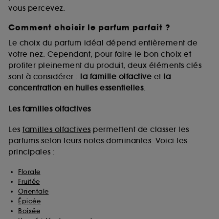
vous percevez.
Comment choisir le parfum parfait ?
A l'exception des cookies techniques, le dépôt et la
lecture de ces traceurs requiert votre accord. Vous
Le choix du parfum idéal dépend entièrement de
pouvez personnaliser vos choix concernant le dépôt
votre nez. Cependant, pour faire le bon choix et
de ces cookies grâce au bouton "personnaliser mes
profiter pleinement du produit, deux éléments clés
choix" ci-dessous ou décider de "tout accepter".
sont à considérer :
la famille olfactive
et
la
Sephora pourra associer les informations de
concentration en huiles essentielles
.
navigation collectées par ces Cookies, pour les
finalités acceptées, avec les données personnelles
collectées ou générées lors de votre activité en ligne
Les familles olfactives
ou en magasin. Pour refuser tous les cookies, cliques
sur "continuer sans accepter". Voous pouvez à tout
Les
familles olfactives
permettent de classer les
moment choisir de retirer votrte consentement. Si vous
parfums selon leurs notes dominantes. Voici les
souhaitez obtenir plus d'information sur les cookies
principales :
utilisés,
cliquez
ici
.
Florale
Fruitée
Orientale
Épicée
Boisée