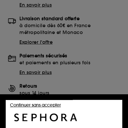
En savoir plus
Livraison standard offerte
à domicile dès 60€ en France
métropolitaine et Monaco
Explorer l'offre
Paiements sécurisés
et paiements en plusieurs fois
En savoir plus
Retours
sous 14 jours
Retourner mon article
Continuer sans accepter
SERVICES, CONTACT ET CONDITIONS DES OFFRES