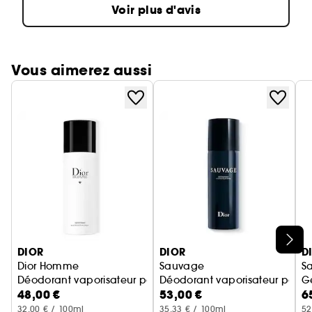
Voir plus d'avis
Vous aimerez aussi
Ignorer le carrousel produits
DIOR
DIOR
D
Dior Homme
Sauvage
S
Déodorant vaporisateur pour homme - Déodorant parfumé
Déodorant vaporisateur pour
G
48,00 €
53,00 €
6
32,00 € / 100ml
35,33 € / 100ml
52