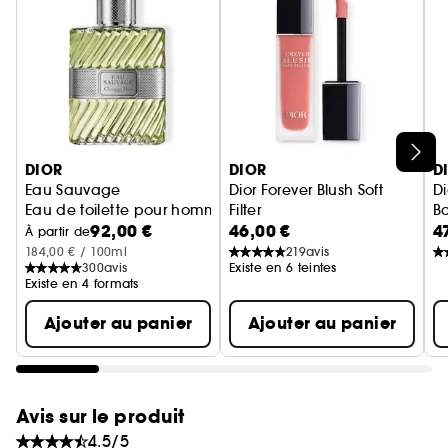
parfumé de l'eau de toilette Eau Sauvage. Une
autre façon de se parfumer, un geste masculin,
plus libre.
Ignorer le carrousel produits
DIOR
DIOR
D
Eau Sauvage
Dior Forever Blush Soft
D
Eau de toilette pour homme - Notes fraîches & ensoleillées
Filter
Ba
92,00 €
46,00 €
4
blush liquide fouetté au fini 
À partir de
184,00 € / 100ml
219
avis
300
avis
Existe en 6 teintes
Existe en 4 formats
Ajouter au panier
Ajouter au panier
Avis sur le produit
4.5/5