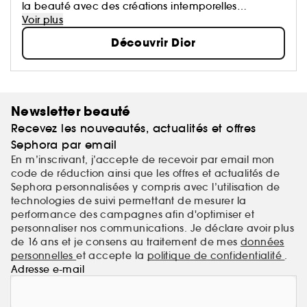
la beauté avec des créations intemporelles
devenues des icônes.
Voir plus
Chaque création de la Maison porte une part de
Découvrir Dior
son rêve qui oeuvre pour un monde plus beau et
plus heureux.
Newsletter beauté
Recevez les nouveautés, actualités et offres
Sephora par email
En m’inscrivant, j’accepte de recevoir par email mon
code de réduction ainsi que les offres et actualités de
Sephora personnalisées y compris avec l’utilisation de
technologies de suivi permettant de mesurer la
performance des campagnes afin d'optimiser et
personnaliser nos communications. Je déclare avoir plus
de 16 ans et je consens au traitement de mes
données
personnelles
et accepte la
politique de confidentialité
.
Adresse e-mail