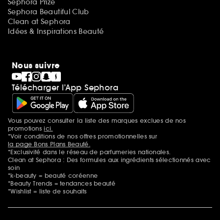
Sephora Prize
Sephora Beautiful Club
Clean at Sephora
Idées & Inspirations Beauté
Nous suivre
Télécharger l’App Sephora
Vous pouvez consulter la liste des marques exclues de nos
Mentions additionnelles
promotions
ici.
*Voir conditions de nos offres promotionnelles sur
la page Bons Plans Beauté.
*Exclusivité dans le réseau de parfumeries nationales.
Clean at Sephora : Des formules aux ingrédients sélectionnés avec
soin
*k-beauty = beauté coréenne
*Beauty Trends = tendances beauté
*Wishlist = liste de souhaits