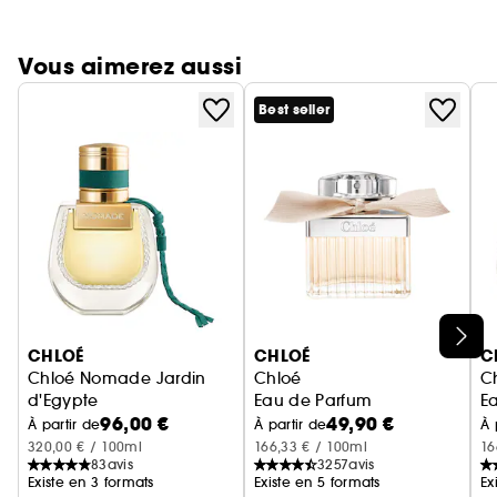
Vous aimerez aussi
Best seller
Ignorer le carrousel produits
CHLOÉ
CHLOÉ
C
Chloé Nomade Jardin
Chloé
C
d'Egypte
Eau de Parfum
E
96,00 €
49,90 €
Eau de Parfum
À partir de
À partir de
À 
320,00 € / 100ml
166,33 € / 100ml
16
83
avis
3257
avis
Existe en 3 formats
Existe en 5 formats
Ex