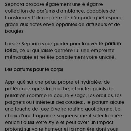
de vous plaire via des publicités, y compris sur des
Sephora propose également une élégante
sites tiers et sur les réseaux sociaux, sur la base
collection de parfums d’ambiance, capables de
des pages que vous avez consultées, de votre
transformer l’atmosphère de n’importe quel espace
navigation, et de l'historique de vos interactions.
grâce aux notes enveloppantes de diffuseurs et de
Cookies de mesure d’audience :
ils nous
bougies.
permettent de réaliser des statistiques de
fréquentation et de navigation sur notre site afin
Laissez Sephora vous guider pour trouver
le parfum
d’en améliorer la performance.
idéal
, celui qui laisse derrière lui une empreinte
Cookies de sécurisation des paiements en ligne :
mémorable et reflète parfaitement votre unicité.
ils nous permettent de lutter notamment contre les
fraudes aux moyens de paiement et les
Les parfums pour le corps
usurpations d’identité.
Appliqué sur une peau propre et hydratée, de
Cookies fonctionnels :
il s’agit de cookies
préférence après la douche, et sur les points de
permettant l’affichage et/ou la fourniture de
pulsation (comme le cou, le visage, les oreilles, les
certaines fonctionnalités du site, tel que les
cookies d’authentification qui sont utilisés afin de
poignets ou l’intérieur des coudes), le parfum ajoute
vous faire bénéficier de l’authentification
une touche de luxe à votre routine quotidienne. Le
prolongée vous permettant d’accéder à votre
choix d’une fragrance soigneusement sélectionnée
compte lors de votre prochaine visite sur le site
enrichit aussi votre style et peut avoir un impact
sans saisir à nouveau votre identifiant et mot de
profond sur votre humeur et la manière dont vous
passe.