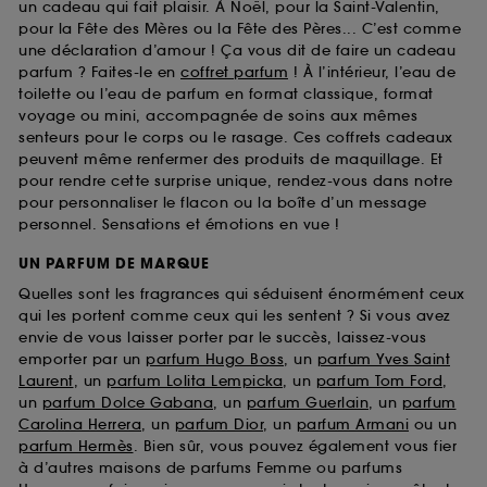
un cadeau qui fait plaisir. À Noël, pour la Saint-Valentin,
pour la Fête des Mères ou la Fête des Pères... C’est comme
une déclaration d’amour ! Ça vous dit de faire un cadeau
parfum ? Faites-le en
coffret parfum
! À l’intérieur, l’eau de
toilette ou l’eau de parfum en format classique, format
voyage ou mini, accompagnée de soins aux mêmes
senteurs pour le corps ou le rasage. Ces coffrets cadeaux
peuvent même renfermer des produits de maquillage. Et
pour rendre cette surprise unique, rendez-vous dans notre
pour personnaliser le flacon ou la boîte d’un message
personnel. Sensations et émotions en vue !
UN PARFUM DE MARQUE
Quelles sont les fragrances qui séduisent énormément ceux
qui les portent comme ceux qui les sentent ? Si vous avez
envie de vous laisser porter par le succès, laissez-vous
emporter par un
parfum Hugo Boss
, un
parfum Yves Saint
Laurent
, un
parfum Lolita Lempicka
, un
parfum Tom Ford
,
un
parfum Dolce Gabana
, un
parfum Guerlain
, un
parfum
Carolina Herrera
, un
parfum Dior
, un
parfum Armani
ou un
parfum Hermès
. Bien sûr, vous pouvez également vous fier
à d’autres maisons de parfums Femme ou parfums