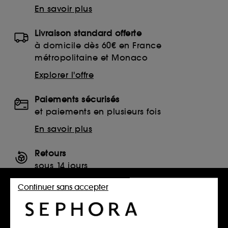
En savoir plus
Livraison standard offerte
à domicile dès 60€ en France
métropolitaine et Monaco
Explorer l'offre
Paiements sécurisés
et paiements en plusieurs fois
En savoir plus
Retours
sous 14 jours
Retourner mon article
Continuer sans accepter
SERVICES, CONTACT ET CONDITIONS DES OFFRES