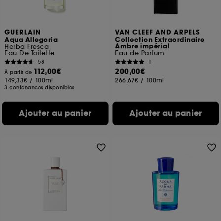
GUERLAIN
VAN CLEEF AND ARPELS
Aqua Allegoria
Collection Extraordinaire
Ambre impérial
Herba Fresca
Eau De Toilette
Eau de Parfum
58
1
112,00€
200,00€
À partir de
149,33€
/
100ml
266,67€
/
100ml
3 contenances disponibles
Ajouter au panier
Ajouter au panier