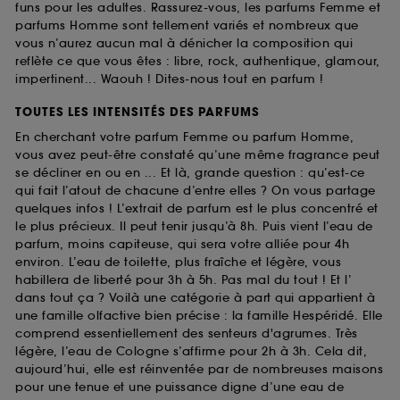
funs pour les adultes. Rassurez-vous, les parfums Femme et
parfums Homme sont tellement variés et nombreux que
vous n’aurez aucun mal à dénicher la composition qui
reflète ce que vous êtes : libre, rock, authentique, glamour,
impertinent... Waouh ! Dites-nous tout en parfum !
TOUTES LES INTENSITÉS DES PARFUMS
En cherchant votre parfum Femme ou parfum Homme,
vous avez peut-être constaté qu’une même fragrance peut
se décliner en ou en ... Et là, grande question : qu’est-ce
qui fait l’atout de chacune d’entre elles ? On vous partage
quelques infos ! L’extrait de parfum est le plus concentré et
le plus précieux. Il peut tenir jusqu’à 8h. Puis vient l’eau de
parfum, moins capiteuse, qui sera votre alliée pour 4h
environ. L’eau de toilette, plus fraîche et légère, vous
habillera de liberté pour 3h à 5h. Pas mal du tout ! Et l’
dans tout ça ? Voilà une catégorie à part qui appartient à
une famille olfactive bien précise : la famille Hespéridé. Elle
comprend essentiellement des senteurs d'agrumes. Très
légère, l’eau de Cologne s’affirme pour 2h à 3h. Cela dit,
aujourd’hui, elle est réinventée par de nombreuses maisons
pour une tenue et une puissance digne d’une eau de