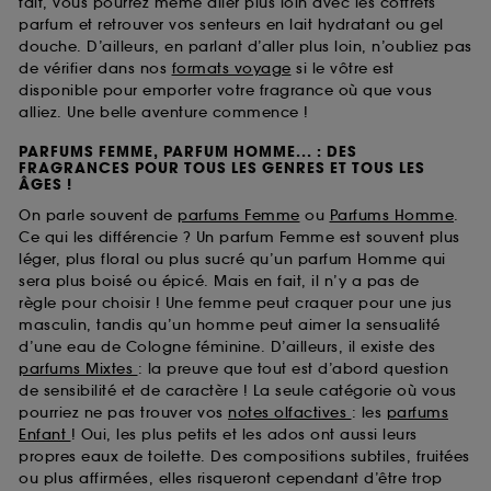
fait, vous pourrez même aller plus loin avec les coffrets
parfum et retrouver vos senteurs en lait hydratant ou gel
douche. D’ailleurs, en parlant d’aller plus loin, n’oubliez pas
de vérifier dans nos
formats voyage
si le vôtre est
disponible pour emporter votre fragrance où que vous
alliez. Une belle aventure commence !
PARFUMS FEMME, PARFUM HOMME... : DES
FRAGRANCES POUR TOUS LES GENRES ET TOUS LES
ÂGES !
On parle souvent de
parfums Femme
ou
Parfums Homme
.
Ce qui les différencie ? Un parfum Femme est souvent plus
léger, plus floral ou plus sucré qu’un parfum Homme qui
sera plus boisé ou épicé. Mais en fait, il n’y a pas de
règle pour choisir ! Une femme peut craquer pour une jus
masculin, tandis qu’un homme peut aimer la sensualité
d’une eau de Cologne féminine. D’ailleurs, il existe des
parfums Mixtes
: la preuve que tout est d’abord question
de sensibilité et de caractère ! La seule catégorie où vous
pourriez ne pas trouver vos
notes olfactives
: les
parfums
Enfant
! Oui, les plus petits et les ados ont aussi leurs
propres eaux de toilette. Des compositions subtiles, fruitées
ou plus affirmées, elles risqueront cependant d’être trop