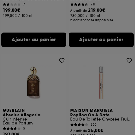
7
711
199,00€
219,00€
À partir de
199,00€
/
100ml
730,00€
/
100ml
2 contenances disponibles
Ajouter au panier
Ajouter au panier
GUERLAIN
MAISON MARGIELA
Absolus Allegoria
Replica On A Date
Cuir Intense
Eau De Toilette Chyprée Fruitée
Eau de Parfum
655
5
35,00€
À partir de
197,00€