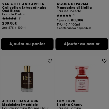
VAN CLEEF AND ARPELS
ACQUA DI PARMA
Collection Extraordinaire
Mandarino di Sicilia
Oud Blanc
Eau de Toilette
Eau de Parfum
2
31
80,00€
À partir de
200,00€
119,44€
/
100ml
266,67€
/
100ml
3 contenances disponibles
Ajouter au panier
Ajouter au panier
JULIETTE HAS A GUN
TOM FORD
Madeleine Impériale
Electric Cherry
Eau de parfum Boisée Gourmande
Eau de Parfum