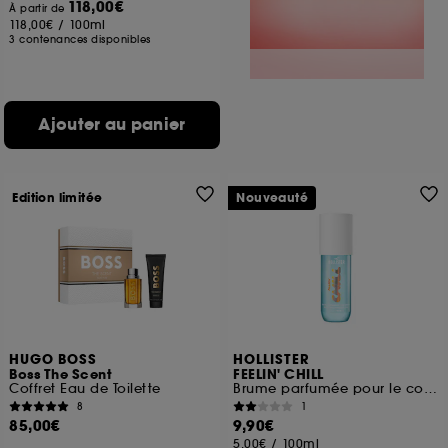
118,00€
À partir de
118,00€
/
100ml
3 contenances disponibles
Ajouter au panier
Edition limitée
Nouveauté
HUGO BOSS
HOLLISTER
Boss The Scent
FEELIN' CHILL
Coffret Eau de Toilette
Brume parfumée pour le corps et les cheveux
8
1
85,00€
9,90€
5,00€
/
100ml