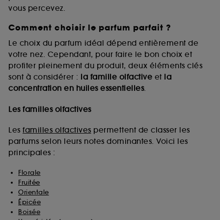
vous percevez.
Comment choisir le parfum parfait ?
A l'exception des cookies techniques, le dépôt et la
lecture de ces traceurs requiert votre accord. Vous
Le choix du parfum idéal dépend entièrement de
pouvez personnaliser vos choix concernant le dépôt
votre nez. Cependant, pour faire le bon choix et
de ces cookies grâce au bouton "personnaliser mes
profiter pleinement du produit, deux éléments clés
choix" ci-dessous ou décider de "tout accepter".
sont à considérer :
la famille olfactive
et
la
Sephora pourra associer les informations de
concentration en huiles essentielles
.
navigation collectées par ces Cookies, pour les
finalités acceptées, avec les données personnelles
collectées ou générées lors de votre activité en ligne
Les familles olfactives
ou en magasin. Pour refuser tous les cookies, cliques
sur "continuer sans accepter". Voous pouvez à tout
Les
familles olfactives
permettent de classer les
moment choisir de retirer votrte consentement. Si vous
parfums selon leurs notes dominantes. Voici les
souhaitez obtenir plus d'information sur les cookies
principales :
utilisés,
cliquez
ici
.
Florale
Fruitée
Orientale
Épicée
Boisée