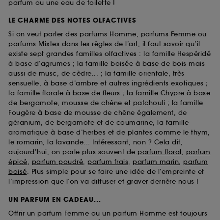
parfum ou une eau de toilette !
LE CHARME DES NOTES OLFACTIVES
Si on veut parler des parfums Homme, parfums Femme ou
parfums Mixtes dans les règles de l’art, il faut savoir qu’il
existe sept grandes familles olfactives : la famille Hespéridé
à base d’agrumes ; la famille boisée à base de bois mais
aussi de musc, de cèdre... ; la famille orientale, très
sensuelle, à base d’ambre et autres ingrédients exotiques ;
la famille florale à base de fleurs ; la famille Chypre à base
de bergamote, mousse de chêne et patchouli ; la famille
Fougère à base de mousse de chêne également, de
géranium, de bergamote et de coumarine, la famille
aromatique à base d’herbes et de plantes comme le thym,
le romarin, la lavande... Intéressant, non ? Cela dit,
aujourd’hui, on parle plus souvent de
parfum floral
,
parfum
épicé
,
parfum poudré
,
parfum frais
,
parfum marin
,
parfum
boisé
. Plus simple pour se faire une idée de l’empreinte et
l’impression que l’on va diffuser et graver derrière nous !
UN PARFUM EN CADEAU...
Offrir un parfum Femme ou un parfum Homme est toujours