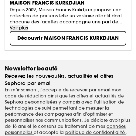
MAISON FRANCIS KURKDJIAN
Depuis 2009, Maison Francis Kurkdjian propose une
collection de parfums telle un vestiaire olfactif dont
chacune des facettes accompagne une part de
nous-mêmes.
Voir plus
Parfumeur contemporain parmi les plus célébrés,
Découvrir MAISON FRANCIS KURKDJIAN
Francis Kurkdjian a imaginé un territoire d'expression
d'un perfectionnisme sensuel et délicat.
Newsletter beauté
Recevez les nouveautés, actualités et offres
Sephora par email
En m’inscrivant, j’accepte de recevoir par email mon
code de réduction ainsi que les offres et actualités de
Sephora personnalisées y compris avec l’utilisation de
technologies de suivi permettant de mesurer la
performance des campagnes afin d'optimiser et
personnaliser nos communications. Je déclare avoir plus
de 16 ans et je consens au traitement de mes
données
personnelles
et accepte la
politique de confidentialité
.