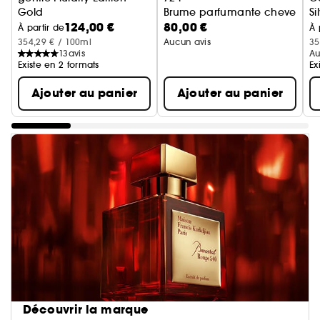
Gold
Brume parfumante cheveux
Si
124,00 €
80,00 €
Eau de parfum
E
À partir de
À 
354,29 € / 100ml
Aucun avis
35
13
avis
Au
Existe en 2 formats
Ex
Ajouter au panier
Ajouter au panier
Découvrir la marque