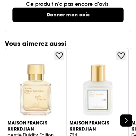
Ce produit n’a pas encore d’avis.
Donner mon avis
Vous aimerez aussi
Ignorer le carrousel produits
MAISON FRANCIS
MAISON FRANCIS
M
KURKDJIAN
KURKDJIAN
K
gentle Fluidity Edition
724
Ge