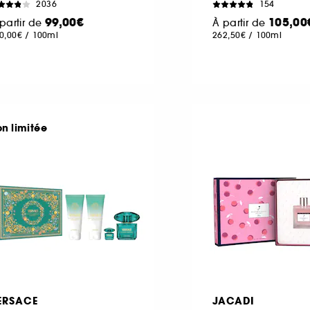
2036
154
99,00€
105,00
partir de
À partir de
0,00€
/
100ml
262,50€
/
100ml
on limitée
ERSACE
JACADI