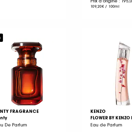
Prix d'origine : 195
109,20€
/
100ml
u
ENTY FRAGRANCE
KENZO
enty
FLOWER BY KENZO
au De Parfum
Eau de Parfum