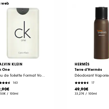
u web
ALVIN KLEIN
HERMÈS
k One
Terre d'Hermès
Eau de Toilette Format Voyage
Déodorant Vaporis
163
17
9,90€
49,90€
,50€
/
100ml
33,27€
/
100ml