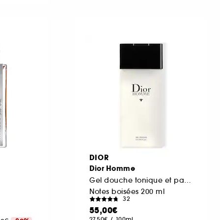
DIOR
Dior Homme
Gel douche tonique et parfumé pour homme
Notes boisées 200 ml
32
55,00€
27,50€
/
100ml