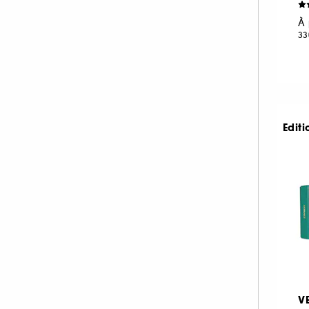
LANCASTER (1)
À 
LANCÔME (39)
33
LE MONDE GOURMAND (16)
LE SOURCEUR (3)
LOLITA LEMPICKA (11)
MAISON FRANCIS KURKDJIAN (88)
Editi
MAISON MARGIELA (42)
MARC JACOBS (2)
MERCI HANDY (1)
MERIT BEAUTY (1)
MIU MIU (7)
MONTBLANC (20)
MOROCCANOIL (3)
MUGLER (26)
V
NARCISO RODRIGUEZ (36)