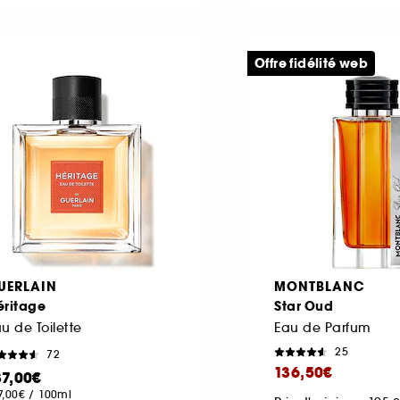
Offre fidélité web
UERLAIN
MONTBLANC
éritage
Star Oud
u de Toilette
Eau de Parfum
25
72
136,50€
37,00€
7,00€
/
100ml