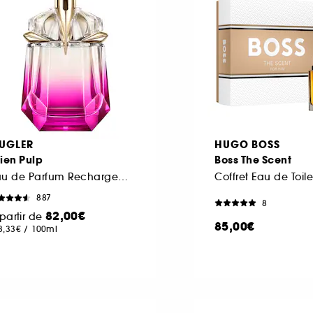
UGLER
HUGO BOSS
ien Pulp
Boss The Scent
Eau de Parfum Rechargeable Pour Femme Florale Fruitée Musquée
Coffret Eau de Toile
887
8
82,00€
partir de
85,00€
3,33€
/
100ml