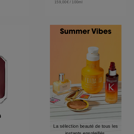
159,00€
/
100ml
8
La sélection beauté de tous les
instants ensoleillés.