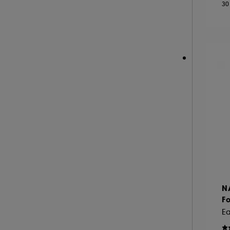
30
NEOM ORGANICS LONDON (4)
NINA RICCI (16)
NUXE (12)
ONLY THE BRAVE (1)
OUAI (6)
PENHALIGON'S (59)
PHLUR (26)
PRADA (27)
RABANNE FRAGRANCES (55)
RARE BEAUTY (17)
REMINISCENCE (16)
RITUALS (25)
N
ROCHAS (25)
Fo
SALT AND STONE (4)
SERGE LUTENS (22)