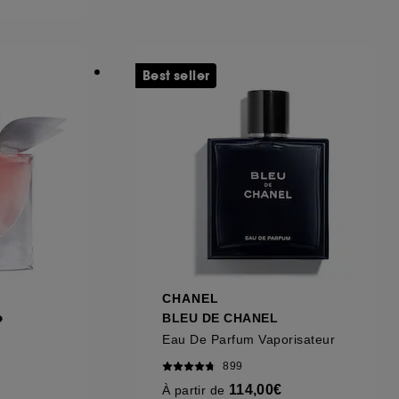
ous pouvez personnaliser vos choix concernant
Best seller
cepter". Sephora pourra associer les
 personnelles collectées ou générées lors
ccepter". Voous pouvez à tout moment choisir
uez
ici
.
CHANEL
e
BLEU DE CHANEL
Eau De Parfum Vaporisateur
899
114,00€
À partir de