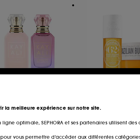
AYALI
SOL DE JANEIRO
uo Layering
Duo Cheirosa 62
Fleur Majesty Rose Royale 31 et Yum Boujee Marshmallow 81
ir la meilleure expérience sur notre site.
6,00€
49,00€
produits
2 produits
 ligne optimale, SEPHORA et ses partenaires utilisent des c
s pour vous permettre d’accéder aux différentes catégories, 