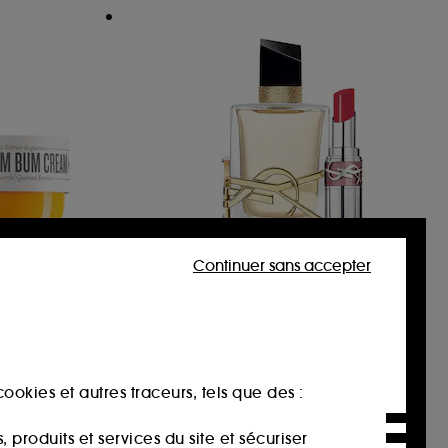
Continuer sans accepter
YVES SAINT LAURENT
Duo Libre et Loveshine
rouge à lèvres
Brume et crème corps Bum Bum
134,90€
2 produits
ookies et autres traceurs, tels que des :
produits et services du site et sécuriser