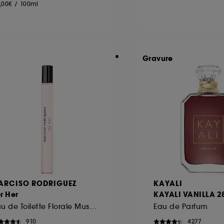
,00€
/
100ml
Gravure
ARCISO RODRIGUEZ
KAYALI
r Her
KAYALI VANILLA 2
Eau de Toilette Florale Musquée format voyage
Eau de Parfum
910
4277