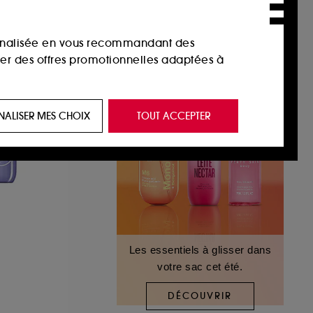
sonnalisée en vous recommandant des
ser des offres promotionnelles adaptées à
 de vous plaire via des publicités, y compris
NALISER MES CHOIX
TOUT ACCEPTER
e navigation, et de l'historique de vos
 de navigation sur notre site afin d’en
 les fraudes aux moyens de paiement et les
Les essentiels à glisser dans
votre sac cet été.
nctionnalités du site, tel que les cookies
us permettant d’accéder à votre compte lors
DÉCOUVRIR