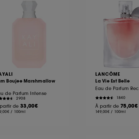
AYALI
LANCÔME
um Boujee Marshmallow
La Vie Est Belle
1
u de Parfum Intense
1840
2908
33,00€
75,00€
partir de
À partir de
9,00€
/
100ml
149,00€
/
100ml