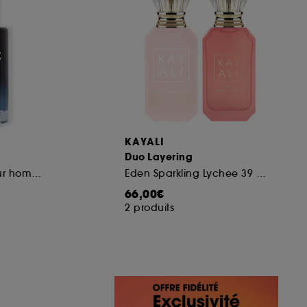
KAYALI
Duo Layering
Eau de parfum pour homme notes épicées et d'absolu vanille
Eden Sparkling Lychee 39 et Yum Boujee Marshmallow 81
66,00€
2 produits