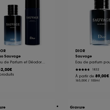
IOR
DIOR
uo Sauvage
Sauvage
Eau de Parfum et Déodorant Vaporisateur
52,00€
1832
produits
89,00€
À partir de
165,00€
/
100ml
ure
Gravure