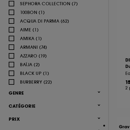
SEPHORA COLLECTION (7)
100BON (1)
ACQUA DI PARMA (62)
AIME (1)
AMIKA (1)
ARMANI (74)
AZZARO (19)
D
BAÏJA (2)
D
BLACK UP (1)
1
BURBERRY (22)
2 
BVLGARI (12)
GENRE
BY ROSIE JANE (3)
Femme (1372)
CATÉGORIE
CACHAREL (24)
Homme (541)
CALVIN KLEIN (20)
Parfum
PRIX
Mixte (493)
CAROLINA HERRERA (21)
Jusqu'à -30% sur une sélection de
Grav
Enfant (40)