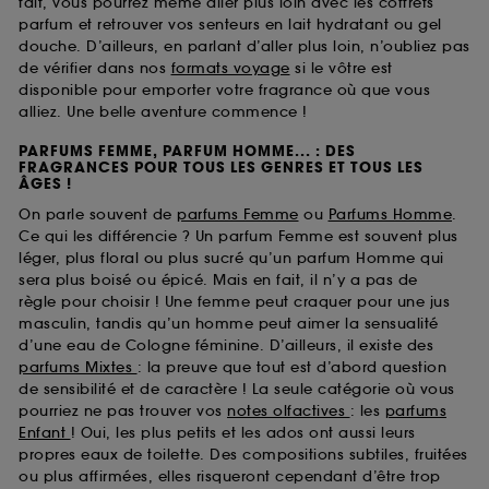
fait, vous pourrez même aller plus loin avec les coffrets
parfum et retrouver vos senteurs en lait hydratant ou gel
douche. D’ailleurs, en parlant d’aller plus loin, n’oubliez pas
de vérifier dans nos
formats voyage
si le vôtre est
disponible pour emporter votre fragrance où que vous
alliez. Une belle aventure commence !
PARFUMS FEMME, PARFUM HOMME... : DES
FRAGRANCES POUR TOUS LES GENRES ET TOUS LES
ÂGES !
On parle souvent de
parfums Femme
ou
Parfums Homme
.
Ce qui les différencie ? Un parfum Femme est souvent plus
léger, plus floral ou plus sucré qu’un parfum Homme qui
sera plus boisé ou épicé. Mais en fait, il n’y a pas de
règle pour choisir ! Une femme peut craquer pour une jus
masculin, tandis qu’un homme peut aimer la sensualité
d’une eau de Cologne féminine. D’ailleurs, il existe des
parfums Mixtes
: la preuve que tout est d’abord question
de sensibilité et de caractère ! La seule catégorie où vous
pourriez ne pas trouver vos
notes olfactives
: les
parfums
Enfant
! Oui, les plus petits et les ados ont aussi leurs
propres eaux de toilette. Des compositions subtiles, fruitées
ou plus affirmées, elles risqueront cependant d’être trop