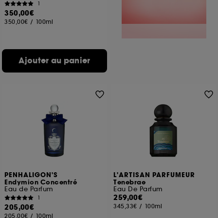
1
350,00€
350,00€
/
100ml
Ajouter au panier
PENHALIGON'S
L'ARTISAN PARFUMEUR
Endymion Concentré
Tenebrae
Eau de Parfum
Eau De Parfum
259,00€
1
205,00€
345,33€
/
100ml
205,00€
/
100ml