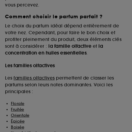
vous percevez.
Comment choisir le parfum parfait ?
A l'exception des cookies techniques, le dépôt et la
lecture de ces traceurs requiert votre accord. Vous
Le choix du parfum idéal dépend entièrement de
pouvez personnaliser vos choix concernant le dépôt
votre nez. Cependant, pour faire le bon choix et
de ces cookies grâce au bouton "personnaliser mes
profiter pleinement du produit, deux éléments clés
choix" ci-dessous ou décider de "tout accepter".
sont à considérer :
la famille olfactive
et
la
Sephora pourra associer les informations de
concentration en huiles essentielles
.
navigation collectées par ces Cookies, pour les
finalités acceptées, avec les données personnelles
collectées ou générées lors de votre activité en ligne
Les familles olfactives
ou en magasin. Pour refuser tous les cookies, cliques
sur "continuer sans accepter". Voous pouvez à tout
Les
familles olfactives
permettent de classer les
moment choisir de retirer votrte consentement. Si vous
parfums selon leurs notes dominantes. Voici les
souhaitez obtenir plus d'information sur les cookies
principales :
utilisés,
cliquez
ici
.
Florale
Fruitée
Orientale
Épicée
Boisée