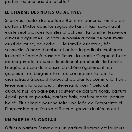
parfum ou une eau de toilette !
LE CHARME DES NOTES OLFACTIVES
Si on veut parler des parfums Homme, parfums Femme ou
parfums Mixtes dans les règles de l’art, il faut savoir qu’il
existe sept grandes familles olfactives : la famille Hespéridé
à base d’agrumes ; la famille boisée à base de bois mais
aussi de musc, de cèdre... ; la famille orientale, très
sensuelle, à base d’ambre et autres ingrédients exotiques ;
la famille florale à base de fleurs ; la famille Chypre à base
de bergamote, mousse de chêne et patchouli ; la famille
Fougère à base de mousse de chêne également, de
géranium, de bergamote et de coumarine, la famille
aromatique à base d’herbes et de plantes comme le thym,
le romarin, la lavande... Intéressant, non ? Cela dit,
aujourd’hui, on parle plus souvent de
parfum floral
,
parfum
épicé
,
parfum poudré
,
parfum frais
,
parfum marin
,
parfum
boisé
. Plus simple pour se faire une idée de l’empreinte et
l’impression que l’on va diffuser et graver derrière nous !
UN PARFUM EN CADEAU...
Offrir un parfum Femme ou un parfum Homme est toujours