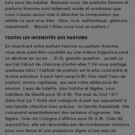
funs pour les adultes. Rassurez-vous, les parfums Femme et
parfums Homme sont tellement variés et nombreux que
vous n’aurez aucun mal à dénicher la composition qui
reflète ce que vous êtes : libre, rock, authentique, glamour,
impertinent... Waouh ! Dites-nous tout en parfum !
TOUTES LES INTENSITÉS DES PARFUMS
En cherchant votre parfum Femme ou parfum Homme,
vous avez peut-être constaté qu’une même fragrance peut
se décliner en ou en ... Et là, grande question : qu’est-ce
qui fait l’atout de chacune d’entre elles ? On vous partage
quelques infos ! L’extrait de parfum est le plus concentré et
le plus précieux. Il peut tenir jusqu’à 8h. Puis vient l’eau de
parfum, moins capiteuse, qui sera votre alliée pour 4h
environ. L’eau de toilette, plus fraîche et légère, vous
habillera de liberté pour 3h à 5h. Pas mal du tout ! Et l’
dans tout ça ? Voilà une catégorie à part qui appartient à
une famille olfactive bien précise : la famille Hespéridé. Elle
comprend essentiellement des senteurs d'agrumes. Très
légère, l’eau de Cologne s’affirme pour 2h à 3h. Cela dit,
aujourd’hui, elle est réinventée par de nombreuses maisons
pour une tenue et une puissance digne d’une eau de