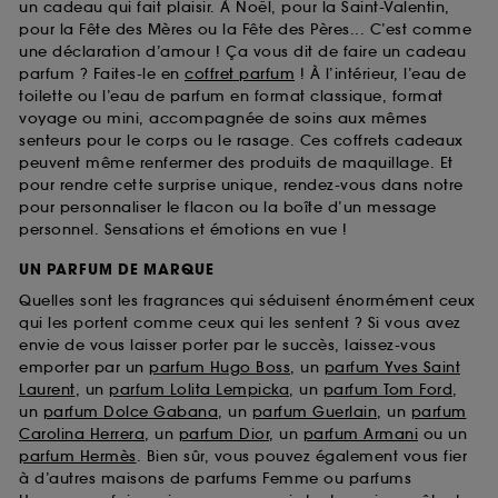
un cadeau qui fait plaisir. À Noël, pour la Saint-Valentin,
pour la Fête des Mères ou la Fête des Pères... C’est comme
une déclaration d’amour ! Ça vous dit de faire un cadeau
parfum ? Faites-le en
coffret parfum
! À l’intérieur, l’eau de
toilette ou l’eau de parfum en format classique, format
voyage ou mini, accompagnée de soins aux mêmes
senteurs pour le corps ou le rasage. Ces coffrets cadeaux
peuvent même renfermer des produits de maquillage. Et
pour rendre cette surprise unique, rendez-vous dans notre
pour personnaliser le flacon ou la boîte d’un message
personnel. Sensations et émotions en vue !
UN PARFUM DE MARQUE
Quelles sont les fragrances qui séduisent énormément ceux
qui les portent comme ceux qui les sentent ? Si vous avez
envie de vous laisser porter par le succès, laissez-vous
emporter par un
parfum Hugo Boss
, un
parfum Yves Saint
Laurent
, un
parfum Lolita Lempicka
, un
parfum Tom Ford
,
un
parfum Dolce Gabana
, un
parfum Guerlain
, un
parfum
Carolina Herrera
, un
parfum Dior
, un
parfum Armani
ou un
parfum Hermès
. Bien sûr, vous pouvez également vous fier
à d’autres maisons de parfums Femme ou parfums