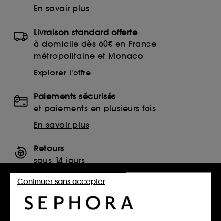
En savoir plus
Livraison standard offerte
à domicile dès 60€ en France
métropolitaine et Monaco
Explorer l'offre
Paiements sécurisés
et paiements en plusieurs fois
En savoir plus
Retours
sous 14 jours
Retourner mon article
Continuer sans accepter
SERVICES, CONTACT ET CONDITIONS DES OFFRES