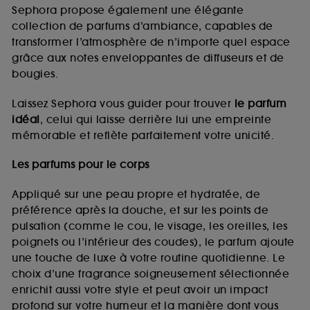
de vous plaire via des publicités, y compris sur des
Sephora propose également une élégante
sites tiers et sur les réseaux sociaux, sur la base
collection de parfums d’ambiance, capables de
des pages que vous avez consultées, de votre
transformer l’atmosphère de n’importe quel espace
navigation, et de l'historique de vos interactions.
grâce aux notes enveloppantes de diffuseurs et de
Cookies de mesure d’audience :
ils nous
bougies.
permettent de réaliser des statistiques de
fréquentation et de navigation sur notre site afin
Laissez Sephora vous guider pour trouver
le parfum
d’en améliorer la performance.
idéal
, celui qui laisse derrière lui une empreinte
Cookies de sécurisation des paiements en ligne :
mémorable et reflète parfaitement votre unicité.
ils nous permettent de lutter notamment contre les
fraudes aux moyens de paiement et les
Les parfums pour le corps
usurpations d’identité.
Appliqué sur une peau propre et hydratée, de
Cookies fonctionnels :
il s’agit de cookies
préférence après la douche, et sur les points de
permettant l’affichage et/ou la fourniture de
pulsation (comme le cou, le visage, les oreilles, les
certaines fonctionnalités du site, tel que les
cookies d’authentification qui sont utilisés afin de
poignets ou l’intérieur des coudes), le parfum ajoute
vous faire bénéficier de l’authentification
une touche de luxe à votre routine quotidienne. Le
prolongée vous permettant d’accéder à votre
choix d’une fragrance soigneusement sélectionnée
compte lors de votre prochaine visite sur le site
enrichit aussi votre style et peut avoir un impact
sans saisir à nouveau votre identifiant et mot de
profond sur votre humeur et la manière dont vous
passe.