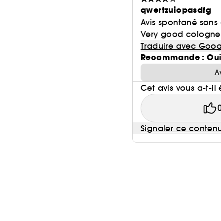
qwertzuiopasdfg
Avis spontané sans
Very good cologne l
Traduire avec Goog
Recommande : Ou
A
Cet avis vous a-t-il 
Signaler ce conten