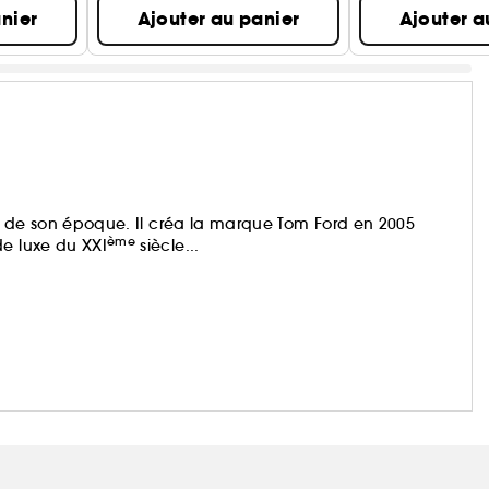
nier
Ajouter au panier
Ajouter a
nts de son époque. Il créa la marque Tom Ford en 2005
ème
de luxe du XXI
siècle...