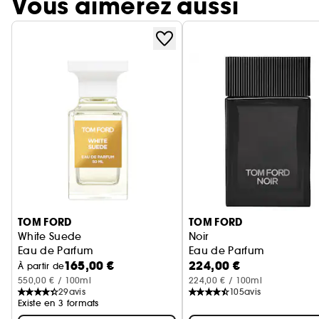
Vous aimerez aussi
Ignorer le carrousel produits
TOM FORD
TOM FORD
White Suede
Noir
Eau de Parfum
Eau de Parfum
165,00 €
224,00 €
À partir de
550,00 € / 100ml
224,00 € / 100ml
29
avis
105
avis
Existe en 3 formats