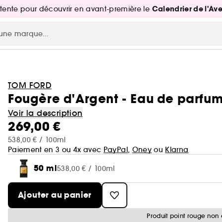
Calendrier de l'Av
attente pour découvrir en avant-première le
TOM FORD
Fougère d'Argent - Eau de parfu
Voir la description
269,00 €
538,00 € / 100ml
Paiement en 3 ou 4x avec
PayPal
,
Oney
ou
Klarna
50 ml
538,00 € / 100ml
Ajouter au panier
Produit point rouge non 