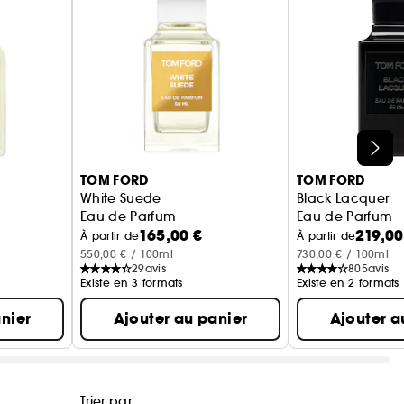
TOM FORD
TOM FORD
White Suede
Black Lacquer
Eau de Parfum
Eau de Parfum
165,00 €
219,00
À partir de
À partir de
550,00 € / 100ml
730,00 € / 100ml
29
avis
805
avis
Existe en 3 formats
Existe en 2 formats
nier
Ajouter au panier
Ajouter a
Trier par