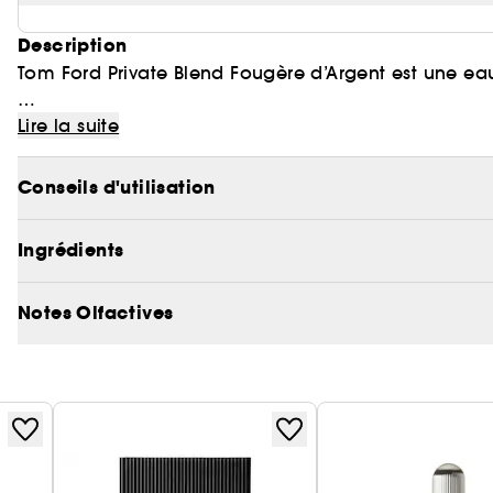
Description
Tom Ford Private Blend Fougère d’Argent est une ea
« La catégorie olfactive des fougères est ici réinve
Lire la suite
modus operandi d’un agent provocateur. » - Tom F
Conseils d'utilisation
Novatrice, décomplexée et audacieuse, l’ingéniosité
des fougères au cœur d’un travail de toute beauté.
Ingrédients
Notes Olfactives