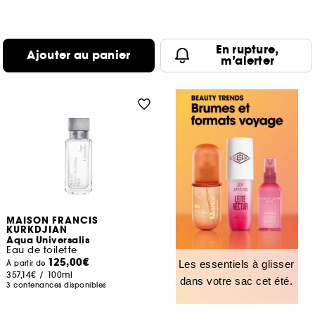
En rupture,
Ajouter au panier
m’alerter
MAISON FRANCIS
KURKDJIAN
Aqua Universalis
Eau de toilette
125,00€
Les essentiels à glisser
À partir de
357,14€
/
100ml
dans votre sac cet été.
3 contenances disponibles