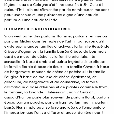
légère, l’eau de Cologne s’affirme pour 2h à 3h. Cela dit,
aujourd’hui, elle est réinventée par de nombreuses maisons
pour une tenue et une puissance digne d’une eau de
parfum ou une eau de toilette !
LE CHARME DES NOTES OLFACTIVES
Si on veut parler des parfums Homme, parfums Femme ou
parfums Mixtes dans les règles de l’art, il faut savoir qu’il
existe sept grandes familles olfactives : la famille Hespéridé
à base d’agrumes ; la famille boisée à base de bois mais
aussi de musc, de cèdre... ; la famille orientale, très
sensuelle, à base d’ambre et autres ingrédients exotiques ;
la famille florale à base de fleurs ; la famille Chypre à base
de bergamote, mousse de chêne et patchouli ; la famille
Fougère à base de mousse de chêne également, de
géranium, de bergamote et de coumarine, la famille
aromatique à base d’herbes et de plantes comme le thym,
le romarin, la lavande... Intéressant, non ? Cela dit,
aujourd’hui, on parle plus souvent de
parfum floral
,
parfum
épicé
,
parfum poudré
,
parfum frais
,
parfum marin
,
parfum
boisé
. Plus simple pour se faire une idée de l’empreinte et
l’impression que l’on va diffuser et graver derrière nous !