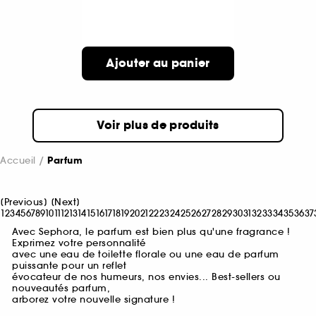
Ajouter au panier
Voir plus de produits
Accueil
Parfum
[
Previous
]
[
Next
]
1
2
3
4
5
6
7
8
9
10
11
12
13
14
15
16
17
18
19
20
21
22
23
24
25
26
27
28
29
30
31
32
33
34
35
36
37
Avec Sephora, le parfum est bien plus qu'une fragrance !
Exprimez votre personnalité
avec une eau de toilette florale ou une eau de parfum
puissante pour un reflet
évocateur de nos humeurs, nos envies... Best-sellers ou
nouveautés parfum,
arborez votre nouvelle signature !