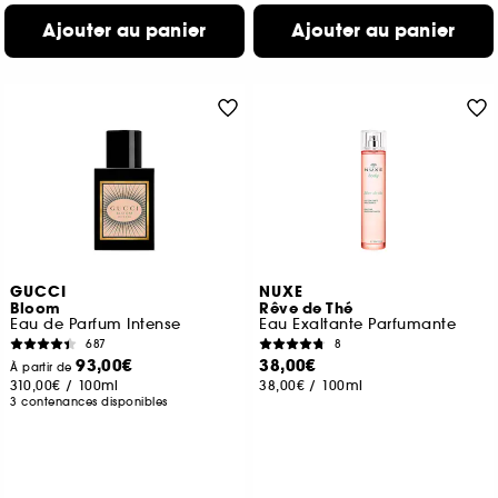
Ajouter au panier
Ajouter au panier
GUCCI
NUXE
Bloom
Rêve de Thé
Eau de Parfum Intense
Eau Exaltante Parfumante
687
8
93,00€
38,00€
À partir de
310,00€
/
100ml
38,00€
/
100ml
3 contenances disponibles