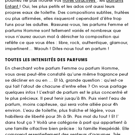
pourriez ne pas trouver vos
notes olfactives
: les
parfums
Enfant
! Oui, les plus petits et les ados ont aussi leurs
propres eaux de toilette. Des compositions subtiles, fruitées
ou plus affirmées, elles risqueront cependant d’être trop
funs pour les adultes. Rassurez-vous, les parfums Femme et
parfums Homme sont tellement variés et nombreux que
vous n’aurez aucun mal à dénicher la composition qui
reflète ce que vous êtes : libre, rock, authentique, glamour,
impertinent... Waouh ! Dites-nous tout en parfum !
TOUTES LES INTENSITÉS DES PARFUMS
En cherchant votre parfum Femme ou parfum Homme,
vous avez peut-être constaté qu’une même fragrance peut
se décliner en ou en ... Et là, grande question : qu’est-ce
qui fait l’atout de chacune d’entre elles ? On vous partage
quelques infos ! L’extrait de parfum est le plus concentré et
le plus précieux. Il peut tenir jusqu’à 8h. Puis vient l’eau de
parfum, moins capiteuse, qui sera votre alliée pour 4h
environ. L’eau de toilette, plus fraîche et légère, vous
habillera de liberté pour 3h à 5h. Pas mal du tout ! Et l’
dans tout ça ? Voilà une catégorie à part qui appartient à
une famille olfactive bien précise : la famille Hespéridé. Elle
comprend essentiellement des senteurs d'agrumes. Très