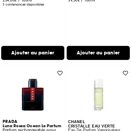
254,00€
/
100ml
39,50€
/
100ml
3 contenances disponibles
Ajouter au panier
Ajouter au panier
PRADA
CHANEL
Luna Rossa Ocean Le Parfum
CRISTALLE EAU VERTE
Parfum rechargeable pour homme au sillage boisé
Eau De Parfum Vaporisateur