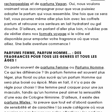
rechargeables
et de
parfums Vegan
. Oui, nous voulons
vraiment vous accompagner pour que vous puissiez
adopter le parfum qui vous ressemble. Une fois que ce sera
fait, vous pourrez même aller plus loin avec les coffrets
parfum et retrouver vos senteurs en lait hydratant ou gel
douche. D’ailleurs, en parlant d’aller plus loin, n’oubliez pas
de vérifier dans nos
formats voyage
si le vôtre est
disponible pour emporter votre fragrance où que vous
alliez. Une belle aventure commence !
PARFUMS FEMME, PARFUM HOMME... : DES
FRAGRANCES POUR TOUS LES GENRES ET TOUS LES
ÂGES !
On parle souvent de
parfums Femme
ou
Parfums Homme
.
Ce qui les différencie ? Un parfum Femme est souvent plus
léger, plus floral ou plus sucré qu’un parfum Homme qui
sera plus boisé ou épicé. Mais en fait, il n’y a pas de
règle pour choisir ! Une femme peut craquer pour une jus
masculin, tandis qu’un homme peut aimer la sensualité
d’une eau de Cologne féminine. D’ailleurs, il existe des
parfums Mixtes
: la preuve que tout est d’abord question
de sensibilité et de caractère ! La seule catégorie où vous