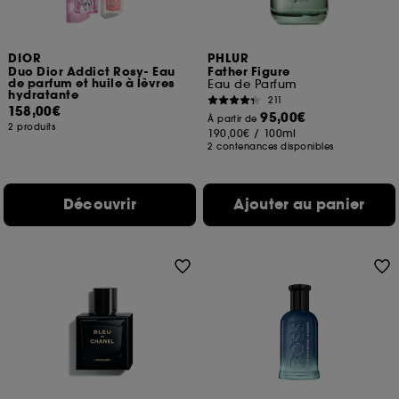
DIOR
PHLUR
Duo Dior Addict Rosy- Eau
Father Figure
de parfum et huile à lèvres
Eau de Parfum
hydratante
211
158,00€
95,00€
À partir de
2 produits
190,00€
/
100ml
2 contenances disponibles
Découvrir
Ajouter au panier