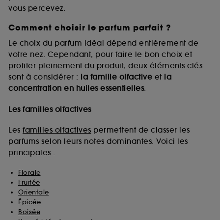
vous percevez.
Comment choisir le parfum parfait ?
A l'exception des cookies techniques, le dépôt et la
lecture de ces traceurs requiert votre accord. Vous
Le choix du parfum idéal dépend entièrement de
pouvez personnaliser vos choix concernant le dépôt
votre nez. Cependant, pour faire le bon choix et
de ces cookies grâce au bouton "personnaliser mes
profiter pleinement du produit, deux éléments clés
choix" ci-dessous ou décider de "tout accepter".
sont à considérer :
la famille olfactive
et
la
Sephora pourra associer les informations de
concentration en huiles essentielles
.
navigation collectées par ces Cookies, pour les
finalités acceptées, avec les données personnelles
collectées ou générées lors de votre activité en ligne
Les familles olfactives
ou en magasin. Pour refuser tous les cookies, cliques
sur "continuer sans accepter". Voous pouvez à tout
Les
familles olfactives
permettent de classer les
moment choisir de retirer votrte consentement. Si vous
parfums selon leurs notes dominantes. Voici les
souhaitez obtenir plus d'information sur les cookies
principales :
utilisés,
cliquez
ici
.
Florale
Fruitée
Orientale
Épicée
Boisée