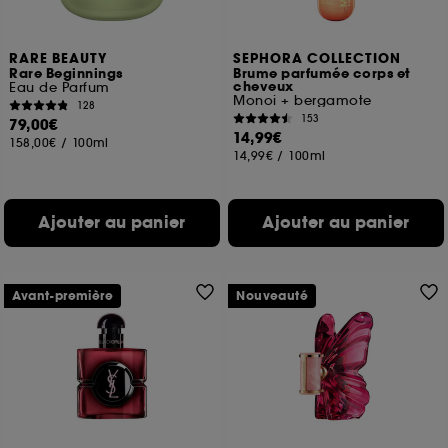
RARE BEAUTY
SEPHORA COLLECTION
Rare Beginnings
Brume parfumée corps et
cheveux
Eau de Parfum
Monoi + bergamote
128
153
79,00€
14,99€
158,00€
/
100ml
14,99€
/
100ml
Ajouter au panier
Ajouter au panier
Avant-première
Nouveauté