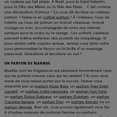
un cadeau qui fait plaisir. À Noël, pour la Saint-Valentin,
pour la Fête des Mères ou la Fête des Pères... C’est comme
une déclaration d’amour ! Ça vous dit de faire un cadeau
parfum ? Faites-le en
coffret parfum
! À l’intérieur, l’eau de
toilette ou l’eau de parfum en format classique, format
voyage ou mini, accompagnée de soins aux mêmes
senteurs pour le corps ou le rasage. Ces coffrets cadeaux
peuvent même renfermer des produits de maquillage. Et
pour rendre cette surprise unique, rendez-vous dans notre
pour personnaliser le flacon ou la boîte d’un message
personnel. Sensations et émotions en vue !
UN PARFUM DE MARQUE
Quelles sont les fragrances qui séduisent énormément ceux
qui les portent comme ceux qui les sentent ? Si vous avez
envie de vous laisser porter par le succès, laissez-vous
emporter par un
parfum Hugo Boss
, un
parfum Yves Saint
Laurent
, un
parfum Lolita Lempicka
, un
parfum Tom Ford
,
un
parfum Dolce Gabana
, un
parfum Guerlain
, un
parfum
Carolina Herrera
, un
parfum Dior
, un
parfum Armani
ou un
parfum Hermès
. Bien sûr, vous pouvez également vous fier
à d’autres maisons de parfums Femme ou parfums