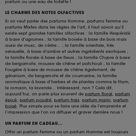
parfum ou une eau de toilette !
LE CHARME DES NOTES OLFACTIVES
Si on veut parler des parfums Homme, parfums Femme ou
parfums Mixtes dans les règles de l’art, il faut savoir qu’il
existe sept grandes familles olfactives : la famille Hespéridé
à base d’agrumes ; la famille boisée à base de bois mais
aussi de musc, de cèdre... ; la famille orientale, très
sensuelle, à base d’ambre et autres ingrédients exotiques ;
la famille florale à base de fleurs ; la famille Chypre à base
de bergamote, mousse de chêne et patchouli ; la famille
Fougère à base de mousse de chêne également, de
géranium, de bergamote et de coumarine, la famille
aromatique à base d’herbes et de plantes comme le thym,
le romarin, la lavande... Intéressant, non ? Cela dit,
aujourd’hui, on parle plus souvent de
parfum floral
,
parfum
épicé
,
parfum poudré
,
parfum frais
,
parfum marin
,
parfum
boisé
. Plus simple pour se faire une idée de l’empreinte et
l’impression que l’on va diffuser et graver derrière nous !
UN PARFUM EN CADEAU...
Offrir un parfum Femme ou un parfum Homme est toujours