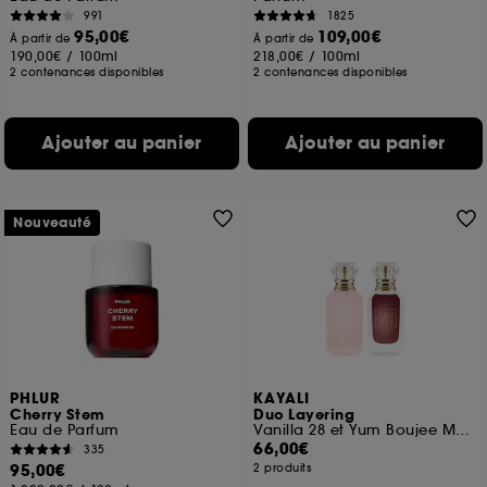
991
1825
95,00€
109,00€
À partir de
À partir de
190,00€
/
100ml
218,00€
/
100ml
2 contenances disponibles
2 contenances disponibles
Ajouter au panier
Ajouter au panier
Nouveauté
PHLUR
KAYALI
Cherry Stem
Duo Layering
Eau de Parfum
Vanilla 28 et Yum Boujee Marshamallow 81
66,00€
335
95,00€
2 produits