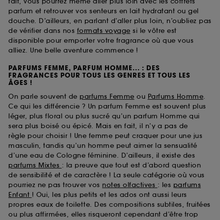
fait, vous pourrez même aller plus loin avec les coffrets
parfum et retrouver vos senteurs en lait hydratant ou gel
douche. D’ailleurs, en parlant d’aller plus loin, n’oubliez pas
de vérifier dans nos
formats voyage
si le vôtre est
disponible pour emporter votre fragrance où que vous
alliez. Une belle aventure commence !
PARFUMS FEMME, PARFUM HOMME... : DES
FRAGRANCES POUR TOUS LES GENRES ET TOUS LES
ÂGES !
On parle souvent de
parfums Femme
ou
Parfums Homme
.
Ce qui les différencie ? Un parfum Femme est souvent plus
léger, plus floral ou plus sucré qu’un parfum Homme qui
sera plus boisé ou épicé. Mais en fait, il n’y a pas de
règle pour choisir ! Une femme peut craquer pour une jus
masculin, tandis qu’un homme peut aimer la sensualité
d’une eau de Cologne féminine. D’ailleurs, il existe des
parfums Mixtes
: la preuve que tout est d’abord question
de sensibilité et de caractère ! La seule catégorie où vous
pourriez ne pas trouver vos
notes olfactives
: les
parfums
Enfant
! Oui, les plus petits et les ados ont aussi leurs
propres eaux de toilette. Des compositions subtiles, fruitées
ou plus affirmées, elles risqueront cependant d’être trop