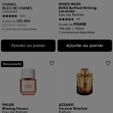
HUGO BOSS
CHANEL
BOSS Bottled Striking
BLEU DE CHANEL
Lavender
L'exclusif
Eau de Parfum
1802
191
187,00€
À partir de
99,00€
À partir de
311,67€
/
100ml
198,00€
/
100ml
2 contenances disponibles
2 contenances disponibles
Ajouter au panier
Ajouter au panier
Nouveauté
PHLUR
AZZARO
Missing Person
Forever Wanted
Eau de Parfum
Parfum