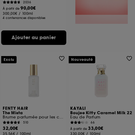
2036
90,00€
À partir de
300,00€
/
100ml
4 contenances disponibles
Ajouter au panier
Exclu
Nouveauté
FENTY HAIR
KAYALI
The Mista
Boujee Kitty Caramel Milk 22
Brume parfumée pour les cheveux et le corps
Eau de Parfum
510
66
32,00€
33,00€
À partir de
35,56€
/
100ml
330,00€
/
100ml