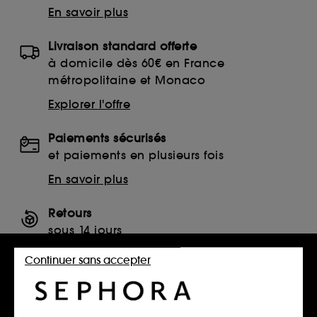
En savoir plus
Livraison standard offerte
à domicile dès 60€ en France
métropolitaine et Monaco
Explorer l'offre
Paiements sécurisés
et paiements en plusieurs fois
En savoir plus
Retours
sous 14 jours
Retourner mon article
Continuer sans accepter
SERVICES, CONTACT ET CONDITIONS DES OFFRES