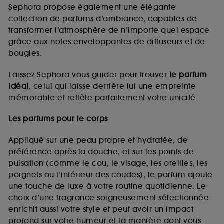
de vous plaire via des publicités, y compris sur des
Sephora propose également une élégante
sites tiers et sur les réseaux sociaux, sur la base
collection de parfums d’ambiance, capables de
des pages que vous avez consultées, de votre
transformer l’atmosphère de n’importe quel espace
navigation, et de l'historique de vos interactions.
grâce aux notes enveloppantes de diffuseurs et de
Cookies de mesure d’audience :
ils nous
bougies.
permettent de réaliser des statistiques de
fréquentation et de navigation sur notre site afin
Laissez Sephora vous guider pour trouver
le parfum
d’en améliorer la performance.
idéal
, celui qui laisse derrière lui une empreinte
Cookies de sécurisation des paiements en ligne :
mémorable et reflète parfaitement votre unicité.
ils nous permettent de lutter notamment contre les
fraudes aux moyens de paiement et les
Les parfums pour le corps
usurpations d’identité.
Appliqué sur une peau propre et hydratée, de
Cookies fonctionnels :
il s’agit de cookies
préférence après la douche, et sur les points de
permettant l’affichage et/ou la fourniture de
pulsation (comme le cou, le visage, les oreilles, les
certaines fonctionnalités du site, tel que les
cookies d’authentification qui sont utilisés afin de
poignets ou l’intérieur des coudes), le parfum ajoute
vous faire bénéficier de l’authentification
une touche de luxe à votre routine quotidienne. Le
prolongée vous permettant d’accéder à votre
choix d’une fragrance soigneusement sélectionnée
compte lors de votre prochaine visite sur le site
enrichit aussi votre style et peut avoir un impact
sans saisir à nouveau votre identifiant et mot de
profond sur votre humeur et la manière dont vous
passe.