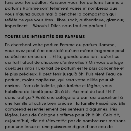
funs pour les adultes. Rassurez-vous, les parfums Femme et
parfums Homme sont tellement variés et nombreux que
vous n’aurez aucun mal à dénicher la composition qui
reflète ce que vous êtes : libre, rock, authentique, glamour,
impertinent... Waouh ! Dites-nous tout en parfum !
TOUTES LES INTENSITÉS DES PARFUMS
En cherchant votre parfum Femme ou parfum Homme,
vous avez peut-être constaté qu’une même fragrance peut
se décliner en ou en ... Et là, grande question : qu’est-ce
qui fait l’atout de chacune d’entre elles ? On vous partage
quelques infos ! L’extrait de parfum est le plus concentré et
le plus précieux. Il peut tenir jusqu’à 8h. Puis vient l’eau de
parfum, moins capiteuse, qui sera votre alliée pour 4h
environ. L’eau de toilette, plus fraîche et légère, vous
habillera de liberté pour 3h à 5h. Pas mal du tout ! Et l’
dans tout ça ? Voilà une catégorie à part qui appartient à
une famille olfactive bien précise : la famille Hespéridé. Elle
comprend essentiellement des senteurs d'agrumes. Très
légère, l’eau de Cologne s’affirme pour 2h à 3h. Cela dit,
aujourd’hui, elle est réinventée par de nombreuses maisons
pour une tenue et une puissance digne d’une eau de