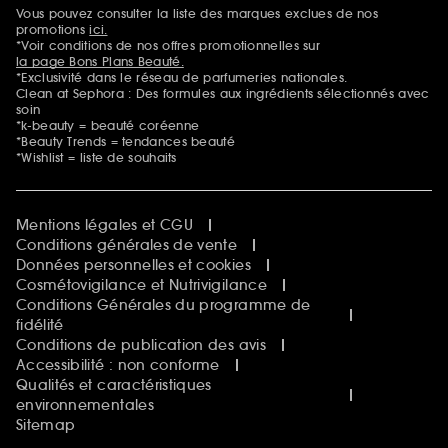
Sephora Beautiful Club
Vous pouvez consulter la liste des marques exclues de nos
Mentions additionnelles
Clean at Sephora
promotions
ici.
Idées & Inspirations Beauté
*Voir conditions de nos offres promotionnelles sur
la page Bons Plans Beauté.
*Exclusivité dans le réseau de parfumeries nationales.
Clean at Sephora : Des formules aux ingrédients sélectionnés avec
soin
*k-beauty = beauté coréenne
*Beauty Trends = tendances beauté
*Wishlist = liste de souhaits
Mentions légales et CGU
Conditions générales de vente
Données personnelles et cookies
Cosmétovigilance et Nutrivigilance
Conditions Générales du programme de
fidélité
Conditions de publication des avis
Accessibilité : non conforme
Qualités et caractéristiques
environnementales
Sitemap