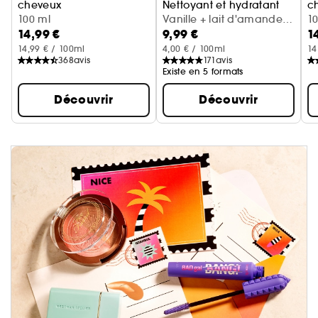
cheveux
Nettoyant et hydratant
c
Cerise + crème fouettée
100 ml
Vanille + lait d'amande
Va
1
14,99 €
9,99 €
1
(300 ml)
14,99 € / 100ml
4,00 € / 100ml
14
368
avis
171
avis
Existe en 5 formats
Découvrir
Découvrir