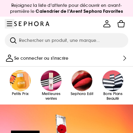
Aller au menu
Aller au contenu principal
Aller au pied de page
Rejoignez la liste d'attente pour découvrir en avant-
Calendrier de l'Avent Sephora Favorites
première le
Recherche
Se connecter ou s'inscrire
Petits Prix
Meilleures
Sephora Edit
Bons Plans
ventes
Beauté