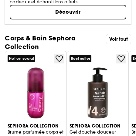
cadeaux et échantillons offerts.
Découvrir
Corps & Bain Sephora
Voir tout
Collection
Hot on social
Best seller
E
Ignorer le carrousel produits
SEPHORA COLLECTION
SEPHORA COLLECTION
S
Brume parfumée corps et
Gel douche douceur
B