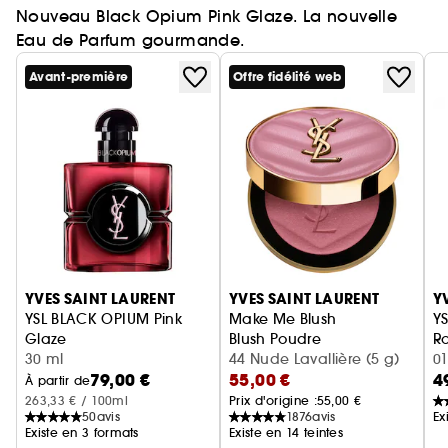
Nouveau Black Opium Pink Glaze. La nouvelle
Eau de Parfum gourmande.
Avant-première
Offre fidélité web
Ignorer le carrousel produits
YVES SAINT LAURENT
YVES SAINT LAURENT
Y
YSL BLACK OPIUM Pink
Make Me Blush
YS
Glaze
Blush Poudre
Ro
Eau de Parfum femme ambrée florale & note de fraise
30 ml
44 Nude Lavallière (5 g)
01
79,00 €
55,00 €
4
À partir de
263,33 € / 100ml
Prix d'origine :
55,00 €
50
avis
1876
avis
Ex
Existe en 3 formats
Existe en 14 teintes