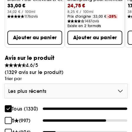
33,00 €
24,75 €
1
34,02 € / 100ml
8,25 € / 100ml
38
1176
avis
Prix d'origine :
33,00 €
-25%
1487
avis
Existe en 2 formats
Ajouter au panier
Ajouter au panier
Avis sur le produit
4.6/5
(1329 avis sur le produit)
Trier par
Les plus récents
Tous (1330)
5
(997)