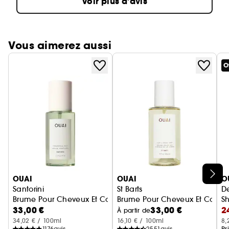
Voir plus d'avis
Vous aimerez aussi
O
Ignorer le carrousel produits
OUAI
OUAI
O
Santorini
St Barts
D
Brume Pour Cheveux Et Corps
Brume Pour Cheveux Et Corps
S
33,00 €
33,00 €
2
À partir de
34,02 € / 100ml
16,10 € / 100ml
8,
1176
avis
2551
avis
Pr