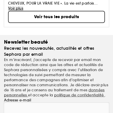
CHEVEUX, POUR LA VRAIE VIE ». La vie est parfois
parsemée d’embûches, c’est pourquoi nous
Voir plus
pensons que la beauté se doit d’être facile. Votre
Voir tous les produits
salle de bain est en passe de devenir très chic.
Newsletter beauté
Recevez les nouveautés, actualités et offres
Sephora par email
En m’inscrivant, j’accepte de recevoir par email mon
code de réduction ainsi que les offres et actualités de
Sephora personnalisées y compris avec l’utilisation de
technologies de suivi permettant de mesurer la
performance des campagnes afin d'optimiser et
personnaliser nos communications. Je déclare avoir plus
de 16 ans et je consens au traitement de mes
données
personnelles
et accepte la
politique de confidentialité
.
Adresse e-mail