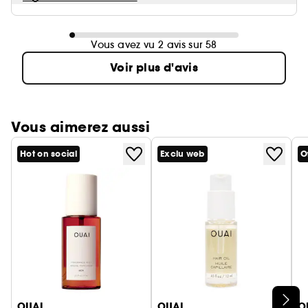
Vous avez vu 2 avis sur 58
Voir plus d'avis
Vous aimerez aussi
Hot on social
Exclu web
O
Ignorer le carrousel produits
OUAI
OUAI
O