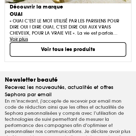
Découvrir la marque
OUAI
« OUAI C’EST LE MOT UTILISÉ PAR LES PARISIENS POUR
DIRE OUI ! DIRE OUAI, C’EST DIRE OUI AUX VRAIS
CHEVEUX, POUR LA VRAIE VIE ». La vie est parfois
parsemée d’embûches, c’est pourquoi nous
Voir plus
pensons que la beauté se doit d’être facile. Votre
Voir tous les produits
salle de bain est en passe de devenir très chic.
Newsletter beauté
Recevez les nouveautés, actualités et offres
Sephora par email
En m’inscrivant, j’accepte de recevoir par email mon
code de réduction ainsi que les offres et actualités de
Sephora personnalisées y compris avec l’utilisation de
technologies de suivi permettant de mesurer la
performance des campagnes afin d'optimiser et
personnaliser nos communications. Je déclare avoir plus