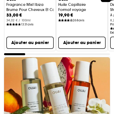
Fragrance Mist Ibiza
Huile Capillaire
D
Brume Pour Cheveux Et Corps
Format voyage
S
33,00 €
19,90 €
À 
34,02 € / 100ml
268
avis
8,
1331
avis
Pr
Ex
Ajouter au panier
Ajouter au panier