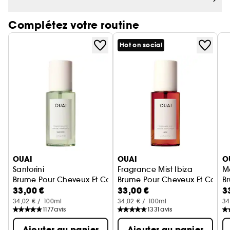
Complétez votre routine
Hot on social
Ignorer le carrousel produits
OUAI
OUAI
O
Santorini
Fragrance Mist Ibiza
M
Brume Pour Cheveux Et Corps
Brume Pour Cheveux Et Corps
B
33,00 €
33,00 €
3
34,02 € / 100ml
34,02 € / 100ml
34
1177
avis
1331
avis
Ajouter au panier
Ajouter au panier