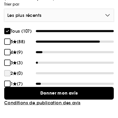
Trier par
Les plus récents
Tous (107)
5
(88)
4
(9)
3
(3)
2
(0)
1
(7)
Donner mon avis
Conditions de publication des avis