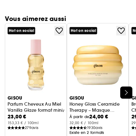
Vous aimerez aussi
Hot on social
Hot on social
N
Ignorer le carrousel produits
GISOU
GISOU
G
Parfum Cheveux Au Miel
Honey Gloss Ceramide
B
Vanilla Glaze format mini/voyage
Therapy – Masque
C
23,00 €
24,00 €
2
cheveux
À partir de
153,33 € / 100ml
32,00 € / 100ml
29
279
avis
1930
avis
Existe en 2 formats