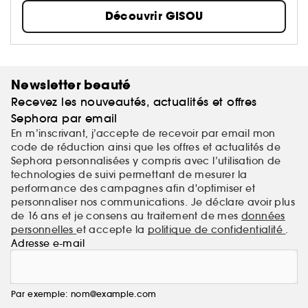
shampooings, des masques cheveux et des huiles
Découvrir GISOU
pour cheveux, formulés à partir d’ingrédients
précieux cultivés et récoltés de manière éco-
responsable au jardin Mirsalehi Bee Garden. Les
soins cheveux Gisou, à base de miel, nourrissent,
hydratent et renforcent les cheveux et le cuir
Newsletter beauté
chevelu.
Recevez les nouveautés, actualités et offres
Sephora par email
En m’inscrivant, j’accepte de recevoir par email mon
code de réduction ainsi que les offres et actualités de
Sephora personnalisées y compris avec l’utilisation de
technologies de suivi permettant de mesurer la
performance des campagnes afin d'optimiser et
personnaliser nos communications. Je déclare avoir plus
de 16 ans et je consens au traitement de mes
données
personnelles
et accepte la
politique de confidentialité
.
Adresse e-mail
Par exemple: nom@example.com