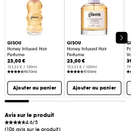
• Brume ultra-fine
• Respecte le microbiome
Ignorer le carrousel produits
GISOU
GISOU
G
Honey Infused Hair
Honey Infused Hair
P
Perfume
Perfume
Va
23,00 €
23,00 €
3
Wild Rose format mini/voyage
Lavender Berry format mini/v
153,33 € / 100ml
153,33 € / 100ml
79
467
avis
410
avis
Ajouter au panier
Ajouter au panier
Avis sur le produit
4.6/5
(106 avis sur le produit)