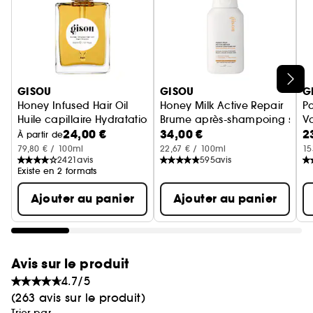
Ignorer le carrousel produits
GISOU
GISOU
G
Honey Infused Hair Oil
Honey Milk Active Repair
P
Huile capillaire Hydratation et Brillance
Brume après-shampoing sans 
V
24,00 €
34,00 €
2
À partir de
79,80 € / 100ml
22,67 € / 100ml
15
2421
avis
595
avis
Existe en 2 formats
Ajouter au panier
Ajouter au panier
Avis sur le produit
4.7/5
(263 avis sur le produit)