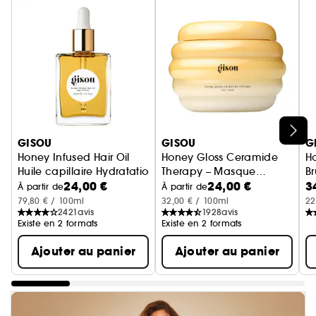
Ignorer le carrousel produits
GISOU
GISOU
G
Honey Infused Hair Oil
Honey Gloss Ceramide
Ho
Huile capillaire Hydratation et Brillance
Therapy – Masque
B
24,00 €
24,00 €
3
cheveux
À partir de
À partir de
79,80 € / 100ml
32,00 € / 100ml
22
2421
avis
1928
avis
Existe en 2 formats
Existe en 2 formats
Ajouter au panier
Ajouter au panier