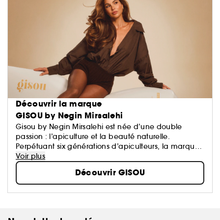
Découvrir la marque
GISOU by Negin Mirsalehi
Gisou by Negin Mirsalehi est née d’une double
passion : l’apiculture et la beauté naturelle.
Perpétuant six générations d’apiculteurs, la marque
crée des soins cheveux uniques, dont des
Voir plus
shampooings, des masques cheveux et des huiles
Découvrir GISOU
pour cheveux, formulés à partir d’ingrédients
précieux cultivés et récoltés de manière éco-
responsable au jardin Mirsalehi Bee Garden. Les
soins cheveux Gisou, à base de miel, nourrissent,
hydratent et renforcent les cheveux et le cuir