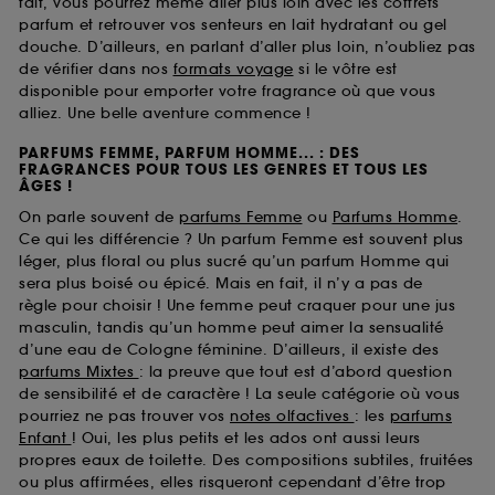
fait, vous pourrez même aller plus loin avec les coffrets
parfum et retrouver vos senteurs en lait hydratant ou gel
douche. D’ailleurs, en parlant d’aller plus loin, n’oubliez pas
de vérifier dans nos
formats voyage
si le vôtre est
disponible pour emporter votre fragrance où que vous
alliez. Une belle aventure commence !
PARFUMS FEMME, PARFUM HOMME... : DES
FRAGRANCES POUR TOUS LES GENRES ET TOUS LES
ÂGES !
On parle souvent de
parfums Femme
ou
Parfums Homme
.
Ce qui les différencie ? Un parfum Femme est souvent plus
léger, plus floral ou plus sucré qu’un parfum Homme qui
sera plus boisé ou épicé. Mais en fait, il n’y a pas de
règle pour choisir ! Une femme peut craquer pour une jus
masculin, tandis qu’un homme peut aimer la sensualité
d’une eau de Cologne féminine. D’ailleurs, il existe des
parfums Mixtes
: la preuve que tout est d’abord question
de sensibilité et de caractère ! La seule catégorie où vous
pourriez ne pas trouver vos
notes olfactives
: les
parfums
Enfant
! Oui, les plus petits et les ados ont aussi leurs
propres eaux de toilette. Des compositions subtiles, fruitées
ou plus affirmées, elles risqueront cependant d’être trop