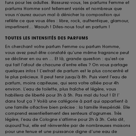
funs pour les adultes. Rassurez-vous, les parfums Femme et
parfums Homme sont tellement variés et nombreux que
vous n’aurez aucun mal à dénicher la composition qui
reflète ce que vous êtes : libre, rock, authentique, glamour,
impertinent... Waouh ! Dites-nous tout en parfum !
TOUTES LES INTENSITÉS DES PARFUMS
En cherchant votre parfum Femme ou parfum Homme,
vous avez peut-être constaté qu’une même fragrance peut
se décliner en ou en ... Et là, grande question : qu’est-ce
qui fait l’atout de chacune d’entre elles ? On vous partage
quelques infos ! L’extrait de parfum est le plus concentré et
le plus précieux. Il peut tenir jusqu’à 8h. Puis vient l’eau de
parfum, moins capiteuse, qui sera votre alliée pour 4h
environ. L’eau de toilette, plus fraîche et légère, vous
habillera de liberté pour 3h à 5h. Pas mal du tout ! Et l’
dans tout ça ? Voilà une catégorie à part qui appartient à
une famille olfactive bien précise : la famille Hespéridé. Elle
comprend essentiellement des senteurs d'agrumes. Très
légère, l’eau de Cologne s’affirme pour 2h à 3h. Cela dit,
aujourd’hui, elle est réinventée par de nombreuses maisons
pour une tenue et une puissance digne d’une eau de