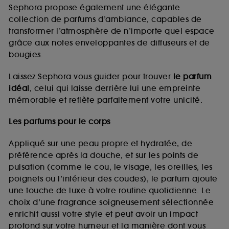
de vous plaire via des publicités, y compris sur des
Sephora propose également une élégante
sites tiers et sur les réseaux sociaux, sur la base
collection de parfums d’ambiance, capables de
des pages que vous avez consultées, de votre
transformer l’atmosphère de n’importe quel espace
navigation, et de l'historique de vos interactions.
grâce aux notes enveloppantes de diffuseurs et de
Cookies de mesure d’audience :
ils nous
bougies.
permettent de réaliser des statistiques de
fréquentation et de navigation sur notre site afin
Laissez Sephora vous guider pour trouver
le parfum
d’en améliorer la performance.
idéal
, celui qui laisse derrière lui une empreinte
Cookies de sécurisation des paiements en ligne :
mémorable et reflète parfaitement votre unicité.
ils nous permettent de lutter notamment contre les
fraudes aux moyens de paiement et les
Les parfums pour le corps
usurpations d’identité.
Appliqué sur une peau propre et hydratée, de
Cookies fonctionnels :
il s’agit de cookies
préférence après la douche, et sur les points de
permettant l’affichage et/ou la fourniture de
pulsation (comme le cou, le visage, les oreilles, les
certaines fonctionnalités du site, tel que les
cookies d’authentification qui sont utilisés afin de
poignets ou l’intérieur des coudes), le parfum ajoute
vous faire bénéficier de l’authentification
une touche de luxe à votre routine quotidienne. Le
prolongée vous permettant d’accéder à votre
choix d’une fragrance soigneusement sélectionnée
compte lors de votre prochaine visite sur le site
enrichit aussi votre style et peut avoir un impact
sans saisir à nouveau votre identifiant et mot de
profond sur votre humeur et la manière dont vous
passe.