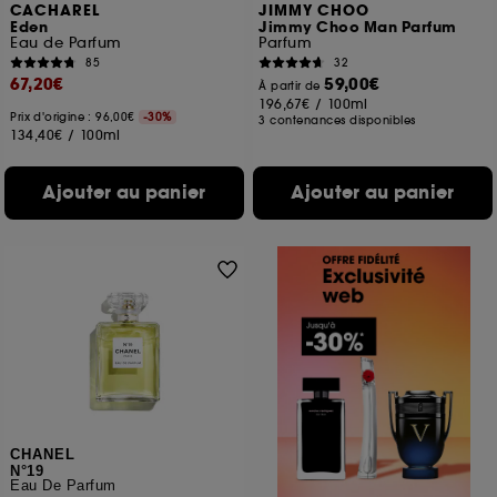
CACHAREL
JIMMY CHOO
Eden
Jimmy Choo Man Parfum
Eau de Parfum
Parfum
85
32
67,20€
59,00€
À partir de
196,67€
/
100ml
Prix d'origine : 96,00€
-30%
3 contenances disponibles
134,40€
/
100ml
Ajouter au panier
Ajouter au panier
CHANEL
N°19
Eau De Parfum