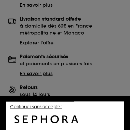
En savoir plus
Livraison standard offerte
à domicile dès 60€ en France
métropolitaine et Monaco
Explorer l'offre
Paiements sécurisés
et paiements en plusieurs fois
En savoir plus
Retours
sous 14 jours
Retourner mon article
Continuer sans accepter
SERVICES, CONTACT ET CONDITIONS DES OFFRES