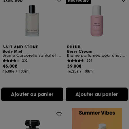
Exclu web
Nouveauté
SALT AND STONE
PHLUR
Body Mist
Berry Cream
Brume Corporelle Santal et Vétiver
Brume parfumée pour cheveux et corps
232
258
46,00€
39,00€
46,00€
/
100ml
16,25€
/
100ml
Ajouter au panier
Ajouter au panier