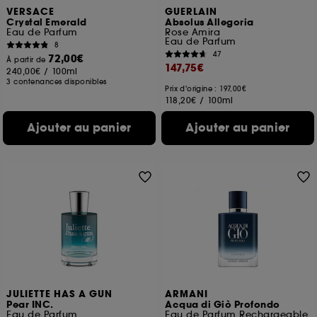
VERSACE
GUERLAIN
Crystal Emerald
Absolus Allegoria
Eau de Parfum
Rose Amira
Eau de Parfum
8
47
72,00€
À partir de
147,75€
240,00€
/
100ml
3 contenances disponibles
Prix d'origine : 197,00€
118,20€
/
100ml
Ajouter au panier
Ajouter au panier
JULIETTE HAS A GUN
ARMANI
Pear INC.
Acqua di Giò Profondo
Eau de Parfum
Eau de Parfum Rechargeable