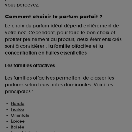
vous percevez.
Comment choisir le parfum parfait ?
A l'exception des cookies techniques, le dépôt et la
lecture de ces traceurs requiert votre accord. Vous
Le choix du parfum idéal dépend entièrement de
pouvez personnaliser vos choix concernant le dépôt
votre nez. Cependant, pour faire le bon choix et
de ces cookies grâce au bouton "personnaliser mes
profiter pleinement du produit, deux éléments clés
choix" ci-dessous ou décider de "tout accepter".
sont à considérer :
la famille olfactive
et
la
Sephora pourra associer les informations de
concentration en huiles essentielles
.
navigation collectées par ces Cookies, pour les
finalités acceptées, avec les données personnelles
collectées ou générées lors de votre activité en ligne
Les familles olfactives
ou en magasin. Pour refuser tous les cookies, cliques
sur "continuer sans accepter". Voous pouvez à tout
Les
familles olfactives
permettent de classer les
moment choisir de retirer votrte consentement. Si vous
parfums selon leurs notes dominantes. Voici les
souhaitez obtenir plus d'information sur les cookies
principales :
utilisés,
cliquez
ici
.
Florale
Fruitée
Orientale
Épicée
Boisée