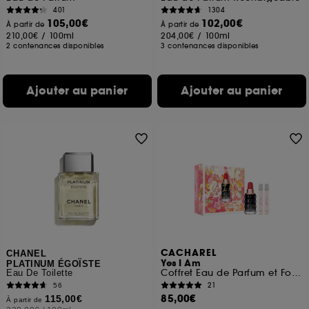
401
1304
105,00€
102,00€
À partir de
À partir de
210,00€
/
100ml
204,00€
/
100ml
2 contenances disponibles
3 contenances disponibles
Ajouter au panier
Ajouter au panier
CACHAREL
CHANEL
Yes I Am
PLATINUM ÉGOÏSTE
Coffret Eau de Parfum et Format Voyage (x2)
Eau De Toilette
21
56
85,00€
115,00€
À partir de