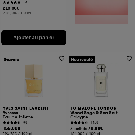
14
210,00€
210,00€
/
100ml
Ajouter au panier
Gravure
Nouveauté
YVES SAINT LAURENT
JO MALONE LONDON
Yvresse
Wood Sage & Sea Salt
Eau de Toilette
Cologne
88
1458
155,00€
78,00€
À partir de
193,75€
/
100ml
154,00€
/
100ml