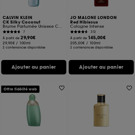
CALVIN KLEIN
JO MALONE LONDON
CK Silky Coconut
Red Hibiscus
Brume Parfumée Unisexe Corps & Cheveux
Cologne Intense
7
312
29,90€
145,00€
À partir de
À partir de
29,90€
/
100ml
205,00€
/
100ml
2 contenances disponibles
2 contenances disponibles
Ajouter au panier
Ajouter au panier
Offre fidélité web