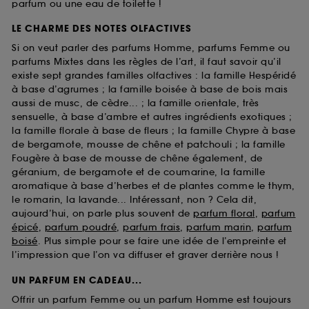
parfum ou une eau de toilette !
LE CHARME DES NOTES OLFACTIVES
Si on veut parler des parfums Homme, parfums Femme ou
parfums Mixtes dans les règles de l’art, il faut savoir qu’il
existe sept grandes familles olfactives : la famille Hespéridé
à base d’agrumes ; la famille boisée à base de bois mais
aussi de musc, de cèdre... ; la famille orientale, très
sensuelle, à base d’ambre et autres ingrédients exotiques ;
la famille florale à base de fleurs ; la famille Chypre à base
de bergamote, mousse de chêne et patchouli ; la famille
Fougère à base de mousse de chêne également, de
géranium, de bergamote et de coumarine, la famille
aromatique à base d’herbes et de plantes comme le thym,
le romarin, la lavande... Intéressant, non ? Cela dit,
aujourd’hui, on parle plus souvent de
parfum floral
,
parfum
épicé
,
parfum poudré
,
parfum frais
,
parfum marin
,
parfum
boisé
. Plus simple pour se faire une idée de l’empreinte et
l’impression que l’on va diffuser et graver derrière nous !
UN PARFUM EN CADEAU...
Offrir un parfum Femme ou un parfum Homme est toujours