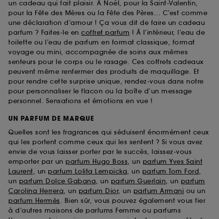
un cadeau qui fait plaisir. À Noël, pour la Saint-Valentin,
pour la Fête des Mères ou la Fête des Pères... C’est comme
une déclaration d’amour ! Ça vous dit de faire un cadeau
parfum ? Faites-le en
coffret parfum
! À l’intérieur, l’eau de
toilette ou l’eau de parfum en format classique, format
voyage ou mini, accompagnée de soins aux mêmes
senteurs pour le corps ou le rasage. Ces coffrets cadeaux
peuvent même renfermer des produits de maquillage. Et
pour rendre cette surprise unique, rendez-vous dans notre
pour personnaliser le flacon ou la boîte d’un message
personnel. Sensations et émotions en vue !
UN PARFUM DE MARQUE
Quelles sont les fragrances qui séduisent énormément ceux
qui les portent comme ceux qui les sentent ? Si vous avez
envie de vous laisser porter par le succès, laissez-vous
emporter par un
parfum Hugo Boss
, un
parfum Yves Saint
Laurent
, un
parfum Lolita Lempicka
, un
parfum Tom Ford
,
un
parfum Dolce Gabana
, un
parfum Guerlain
, un
parfum
Carolina Herrera
, un
parfum Dior
, un
parfum Armani
ou un
parfum Hermès
. Bien sûr, vous pouvez également vous fier
à d’autres maisons de parfums Femme ou parfums