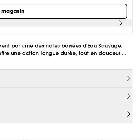
n magasin
ment parfumé des notes boisées d'Eau Sauvage.
offre une action longue durée, tout en douceur.
après la douche et laisse une agréable sensation
 notes envoûtantes d'Eau Sauvage.
 et élégant. Vaporisateur, le déodorant s’applique
 fraîcheur immédiate. Un déodorant pratique dans
er.