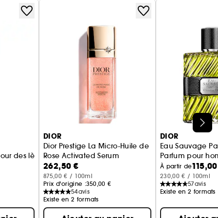
DIOR
DIOR
Dior Prestige La Micro-Huile de
Eau Sauvage Pa
ur des lèvres sans transfert - longue tenue
Rose Activated Serum
Parfum pour hom
262,50 €
115,00
Sérum micro-nutritif
À partir de
875,00 € / 100ml
230,00 € / 100ml
Prix d'origine :
350,00 €
57
avis
54
avis
Existe en 2 formats
Existe en 2 formats