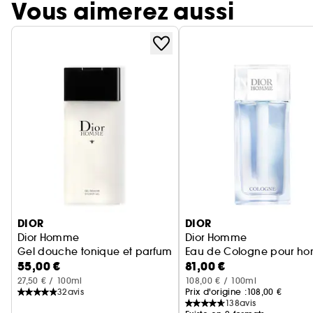
Vous aimerez aussi
Ignorer le carrousel produits
DIOR
DIOR
Dior Homme
Dior Homme
Gel douche tonique et parfumé pour homme - Notes bois
Eau de Cologne pour ho
55,00 €
81,00 €
27,50 € / 100ml
108,00 € / 100ml
32
avis
Prix d'origine :
108,00 €
138
avis