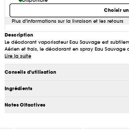
Disponible
Choisir u
Plus d'informations sur la livraison et les retours
Description
Le déodorant vaporisateur Eau Sauvage est subtile
Aérien et frais, le déodorant en spray Eau Sauvage 
Ce déodorant vaporisateur s'applique directement 
Lire la suite
de confort sur la peau. Chaque pression libère les
Design et moderne, son flacon de 150 ml est délicat
Conseils d'utilisation
tout au long de la journée pour une expérience de
un flacon blanc laqué et sophistiqué, à ne plus quitt
Ingrédients
Notes Olfactives