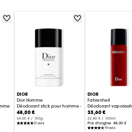
DIOR
DIOR
Dior Homme
Fahrenheit
ées 200 ml
mme - Notes fraîches & musquées
Déodorant stick pour homme - Déodorant parfumé do
Déodorant vaporisa
48,00 €
33,60 €
64,00 € / 100g
22,40 € / 100ml
31
avis
Prix d'origine :
48,00 €
19
avis