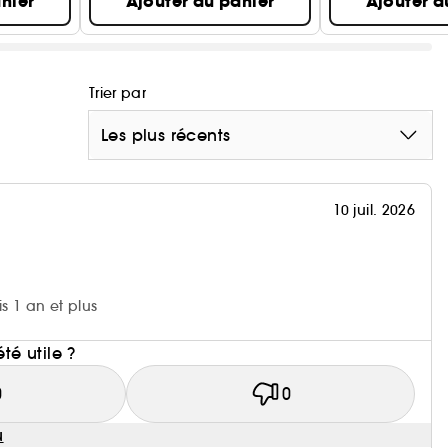
nier
Ajouter au panier
Ajouter a
Trier par
Les plus récents
10 juil. 2026
is 1 an et plus
i
été utile ?
0
0
u