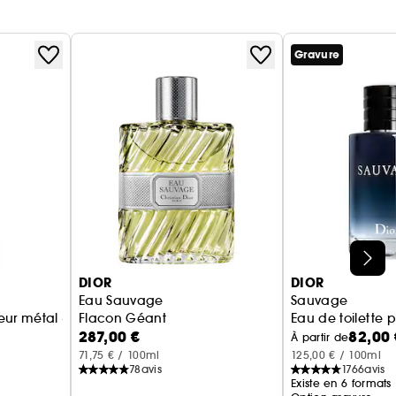
Gravure
DIOR
DIOR
Eau Sauvage
Sauvage
ux notes boisées
teur métal - Déodorant parfumé pour homme
Flacon Géant
Eau de toilette
287,00 €
82,00 
À partir de
71,75 € / 100ml
125,00 € / 100ml
78
avis
1766
avis
Existe en 6 formats