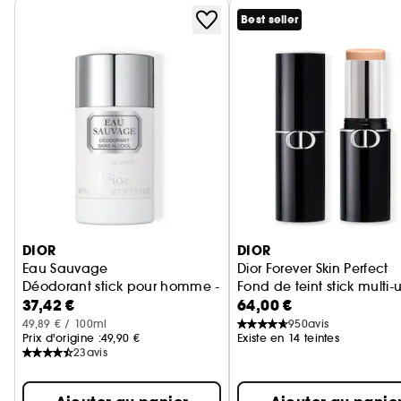
Best seller
Ignorer le carrousel produits
DIOR
DIOR
Eau Sauvage
Dior Forever Skin Perfect
Déodorant stick pour homme - Déodorant parfumé
Fond de teint stick multi
37,42 €
64,00 €
49,89 € / 100ml
950
avis
Prix d'origine :
49,90 €
Existe en 14 teintes
23
avis