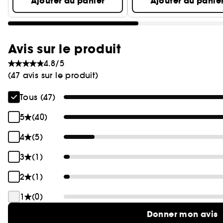
Ajouter au panier
Ajouter au panie
Avis sur le produit
4.8/5
(47 avis sur le produit)
Tous (47)
5
(40)
4
(5)
3
(1)
2
(1)
1
(0)
Donner mon avis