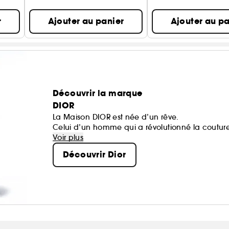
r
Ajouter au panier
Ajouter au pa
Découvrir la marque
DIOR
La Maison DIOR est née d’un rêve.
Celui d’un homme qui a révolutionné la coutur
des icônes.
Voir plus
Chaque création de la Maison porte une part d
Découvrir Dior
heureux.